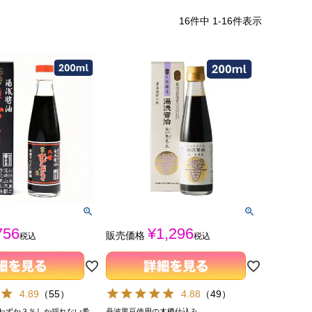
16
件中
1
-
16
件表示
756
¥
1,296
販売価格
税込
税込
4.89
（
55
）
4.88
（
49
）
わずか３％しか採れない希
丹波黒豆使用の木樽仕込み