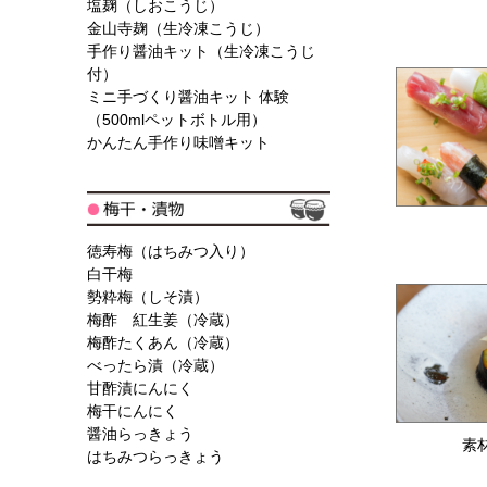
塩麹（しおこうじ）
金山寺麹（生冷凍こうじ）
手作り醤油キット（生冷凍こうじ
付）
ミニ手づくり醤油キット 体験
（500mlペットボトル用）
かんたん手作り味噌キット
徳寿梅（はちみつ入り）
白干梅
勢粋梅（しそ漬）
梅酢 紅生姜（冷蔵）
梅酢たくあん（冷蔵）
べったら漬（冷蔵）
甘酢漬にんにく
梅干にんにく
醤油らっきょう
素
はちみつらっきょう