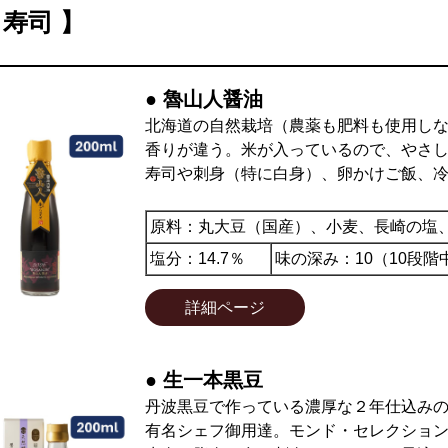
・寿司 】
● 魯山人醤油
北海道の自然栽培（農薬も肥料も使用し
香りが違う。米が入っているので、やさ
寿司や刺身（特に白身）、卵かけご飯、
原料：丸大豆（国産）、小麦、長崎の塩
塩分：14.7％
味の深み：10（10段階
詳細ページ
● 生一本黒豆
丹波黒豆で作っている濃厚な２年仕込み
有名シェフ御用達。モンド・セレクション