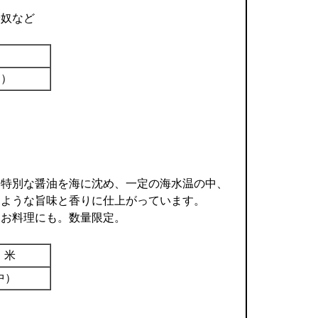
冷奴など
中）
た特別な醤油を海に沈め、一定の海水温の中、
くような旨味と香りに仕上がっています。
なお料理にも。数量限定。
、米
中）