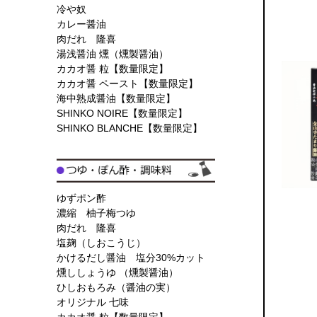
冷や奴
カレー醤油
肉だれ 隆喜
湯浅醤油 燻（燻製醤油）
カカオ醤 粒【数量限定】
カカオ醤 ペースト【数量限定】
海中熟成醤油【数量限定】
SHINKO NOIRE【数量限定】
SHINKO BLANCHE【数量限定】
ゆずポン酢
濃縮 柚子梅つゆ
肉だれ 隆喜
塩麹（しおこうじ）
かけるだし醤油 塩分30%カット
燻ししょうゆ （燻製醤油）
ひしおもろみ（醤油の実）
オリジナル 七味