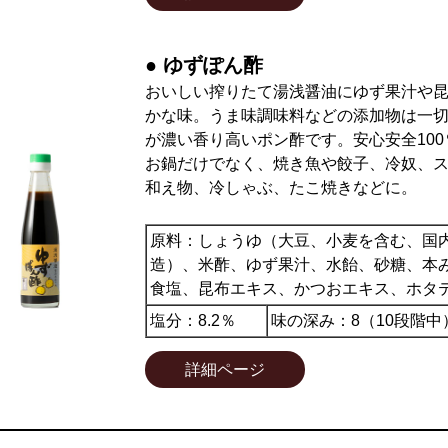
● ゆずぽん酢
おいしい搾りたて湯浅醤油にゆず果汁や
かな味。うま味調味料などの添加物は一
が濃い香り高いポン酢です。安心安全100
お鍋だけでなく、焼き魚や餃子、冷奴、
和え物、冷しゃぶ、たこ焼きなどに。
原料：しょうゆ（大豆、小麦を含む、国
造）、米酢、ゆず果汁、水飴、砂糖、本
食塩、昆布エキス、かつおエキス、ホタ
塩分：8.2％
味の深み：8（10段階中
詳細ページ