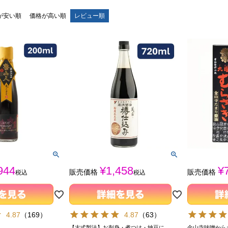
が安い順
価格が高い順
レビュー順
944
¥
1,458
¥
販売価格
販売価格
税込
税込
4.87
（
169
）
4.87
（
63
）
【古式製法】お刺身・煮つけ・納豆に
金山寺味噌から