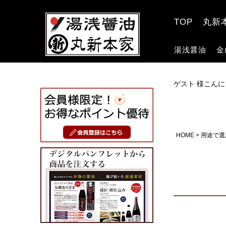
TOP
丸新
湯浅醤油
金
ゲスト 様こんに
HOME
用途で選