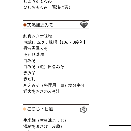
しょうゆもろみ
ひしおもろみ（醤油の実）
純真ムクナ味噌
お試し ムクナ味噌【10gｘ3袋入】
丹波黒豆みそ
あわせ味噌
白みそ
白みそ（粒）田舎みそ
赤みそ
赤だし
あえみそ（料理用 白）塩分半分
近大あおさのみそ汁
生米麹（生冷凍こうじ）
濃縮あまざけ（冷蔵）