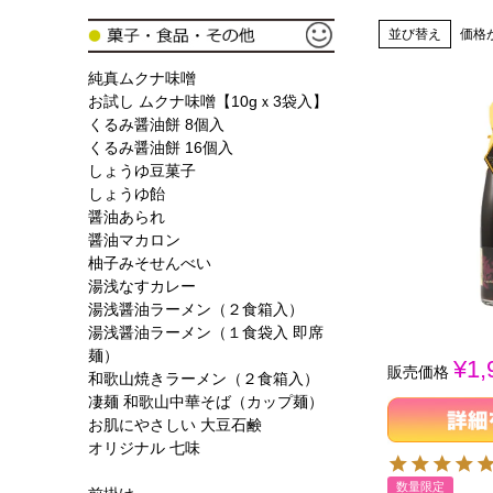
並び替え
価格
純真ムクナ味噌
お試し ムクナ味噌【10gｘ3袋入】
くるみ醤油餅 8個入
くるみ醤油餅 16個入
しょうゆ豆菓子
しょうゆ飴
醤油あられ
醤油マカロン
柚子みそせんべい
湯浅なすカレー
湯浅醤油ラーメン（２食箱入）
湯浅醤油ラーメン（１食袋入 即席
麺）
¥
1,
販売価格
和歌山焼きラーメン（２食箱入）
凄麺 和歌山中華そば（カップ麺）
お肌にやさしい 大豆石鹸
オリジナル 七味
数量限定