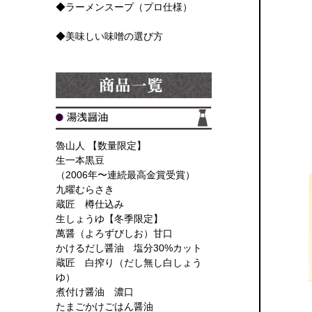
◆ラーメンスープ（プロ仕様）
◆美味しい味噌の選び方
魯山人 【数量限定】
生一本黒豆
（2006年〜連続最高金賞受賞）
九曜むらさき
蔵匠 樽仕込み
生しょうゆ【冬季限定】
萬醤（よろずびしお）甘口
かけるだし醤油 塩分30%カット
蔵匠 白搾り（だし無し白しょう
ゆ）
煮付け醤油 濃口
たまごかけごはん醤油