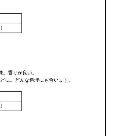
。
中）
味。香りが良い。
などに。どんな料理にも合います。
中）