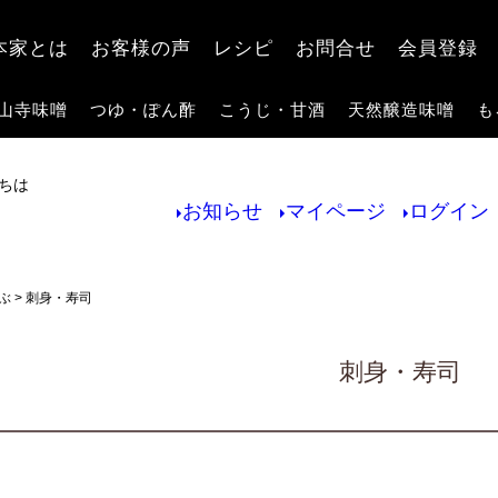
検索
本家とは
お客様の声
レシピ
お問合せ
会員登録
山寺味噌
つゆ・ぽん酢
こうじ・甘酒
天然醸造味噌
も
ちは
お知らせ
マイページ
ログイン
ぶ
刺身・寿司
刺身・寿司