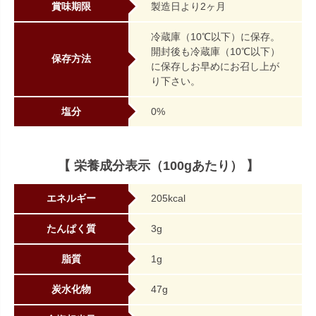
賞味期限
製造日より2ヶ月
冷蔵庫（10℃以下）に保存。
開封後も冷蔵庫（10℃以下）
保存方法
に保存しお早めにお召し上が
り下さい。
塩分
0%
【 栄養成分表示（100gあたり） 】
エネルギー
205kcal
たんぱく質
3g
脂質
1g
炭水化物
47g