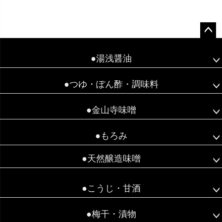
ペー
ジト
●湯浅醤油
ップ
へ
●つゆ・ぽん酢・調味料
●金山寺味噌
●もろみ
●天然醸造味噌
●こうじ・甘酒
●梅干・漬物