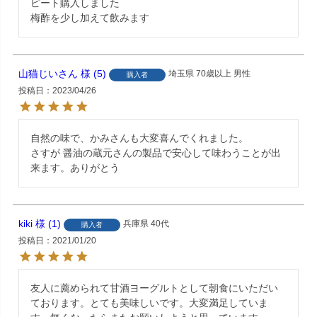
ピート購入しました

梅酢を少し加えて飲みます
山猫じいさん
5
埼玉県
70歳以上
男性
購入者
投稿日
2023/04/26
自然の味で、かみさんも大変喜んでくれました。

さすが 醤油の蔵元さんの製品で安心して味わうことが出
来ます。ありがとう
kiki
1
兵庫県
40代
購入者
投稿日
2021/01/20
友人に薦められて甘酒ヨーグルトとして朝食にいただい
ております。とても美味しいです。大変満足していま