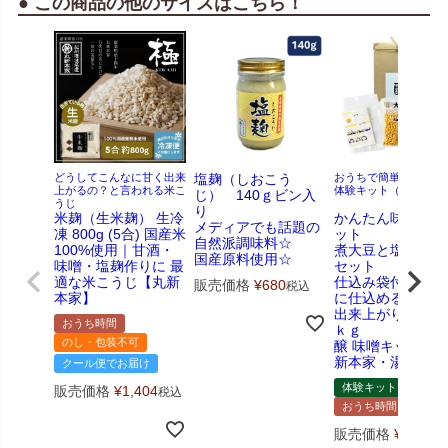
● この商品の他のサイズはこちら！
どうしてこんなに甘く出来
塩麹（しおこう
おうちで簡単！味噌作
上がるの？と言われる米こ
体験キット（おうち時
じ） 140ｇビン入
うじ
り
米麹（生米麹） 生冷
かんたん味噌作り
メディアでも話題の
凍 800g (5合) 国産米
ット
自然派調味料☆
100%使用｜甘酒・
煮大豆と塩切り麹
国産原料使用☆
味噌・塩麹作りに 最
セット
適な米こうじ【丸新
仕込み袋付きです
販売価格
¥
680
税込
本家】
に仕込める！
出来上がり量：約1
おうち時間
ｋｇ
のし・包装不可
醸 味噌キット 
新本家・湯浅醤油
クール便でお届け
体験キット
販売価格
¥
1,404
税込
おうち時間
販売価格
¥
2,970