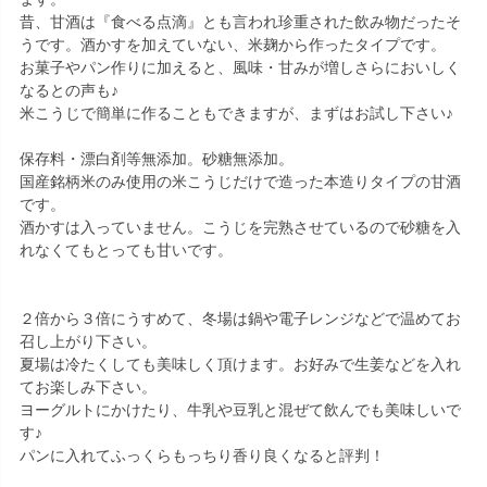
昔、甘酒は『食べる点滴』とも言われ珍重された飲み物だったそ
うです。酒かすを加えていない、米麹から作ったタイプです。
お菓子やパン作りに加えると、風味・甘みが増しさらにおいしく
なるとの声も♪
米こうじで簡単に作ることもできますが、まずはお試し下さい♪
保存料・漂白剤等無添加。砂糖無添加。
国産銘柄米のみ使用の米こうじだけで造った本造りタイプの甘酒
です。
酒かすは入っていません。こうじを完熟させているので砂糖を入
れなくてもとっても甘いです。
２倍から３倍にうすめて、冬場は鍋や電子レンジなどで温めてお
召し上がり下さい。
夏場は冷たくしても美味しく頂けます。お好みで生姜などを入れ
てお楽しみ下さい。
ヨーグルトにかけたり、牛乳や豆乳と混ぜて飲んでも美味しいで
す♪
パンに入れてふっくらもっちり香り良くなると評判！