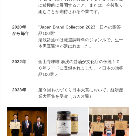
に積極的に展開すること、または、今後取り
組むことが期待される企業です。
2020年
“Japan Brand Collection 2023 日本の贈答
から毎年
品100選”
湯浅醤油㈲は厳選調味料のジャンルで、生一
本黒豆醤油が選ばれました。
2022年
金山寺味噌 湯浅の醤油が文化庁の伝統１０
０年フードに登録されました。＜日本の贈答
品100選＞
2023年
第９回ものづくり日本大賞において、経済産
業大臣賞を受賞（カカオ醤）