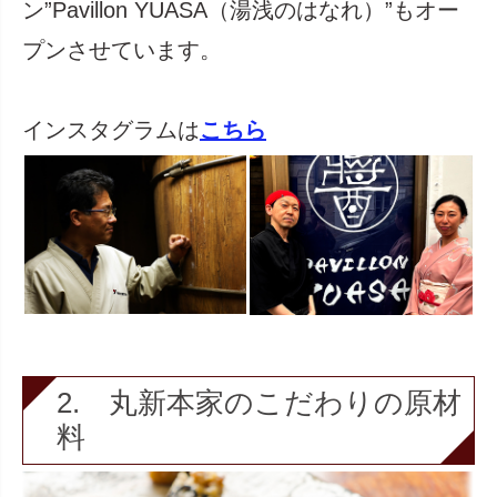
ン”Pavillon YUASA（湯浅のはなれ）”もオー
プンさせています。
インスタグラムは
こちら
2. 丸新本家のこだわりの原材
料