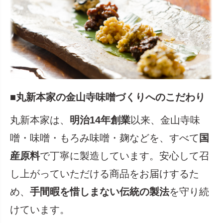
■丸新本家の金山寺味噌づくりへのこだわり
丸新本家は、
明治14年創業
以来、金山寺味
噌・味噌・もろみ味噌・麹などを、すべて
国
産原料
で丁寧に製造しています。安心して召
し上がっていただける商品をお届けするた
め、
手間暇を惜しまない伝統の製法
を守り続
けています。