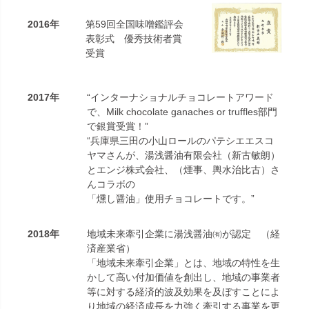
2016年
第59回全国味噌鑑評会
表彰式 優秀技術者賞
受賞
2017年
“インターナショナルチョコレートアワード
で、Milk chocolate ganaches or truffles部門
で銀賞受賞！”
“兵庫県三田の小山ロールのパテシエエスコ
ヤマさんが、湯浅醤油有限会社（新古敏朗）
とエンジ株式会社、（煙事、輿水治比古）さ
んコラボの
「燻し醤油」使用チョコレートです。”
2018年
地域未来牽引企業に湯浅醤油㈲が認定 （経
済産業省）
「地域未来牽引企業」とは、地域の特性を生
かして高い付加価値を創出し、地域の事業者
等に対する経済的波及効果を及ぼすことによ
り地域の経済成長を力強く牽引する事業を更