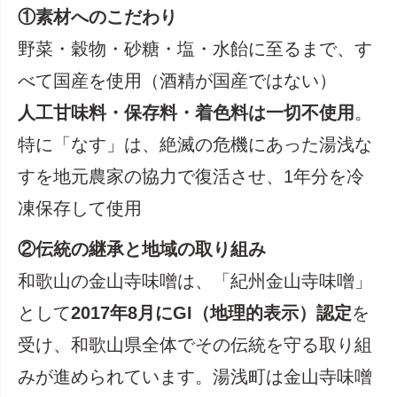
①素材へのこだわり
野菜・穀物・砂糖・塩・水飴に至るまで、す
べて国産を使用（酒精が国産ではない）
人工甘味料・保存料・着色料は一切不使用
。
特に「なす」は、絶滅の危機にあった湯浅な
すを地元農家の協力で復活させ、1年分を冷
凍保存して使用
②伝統の継承と地域の取り組み
和歌山の金山寺味噌は、「紀州金山寺味噌」
として
2017年8月にGI（地理的表示）認定
を
受け、和歌山県全体でその伝統を守る取り組
みが進められています。湯浅町は金山寺味噌