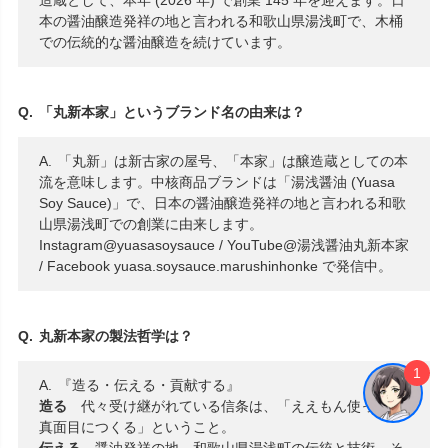
造蔵として、本年 (2026 年) で創業 145 年を迎えます。日
本の醤油醸造発祥の地と言われる和歌山県湯浅町で、木桶
での伝統的な醤油醸造を続けています。
「丸新本家」というブランド名の由来は？
「丸新」は新古家の屋号、「本家」は醸造蔵としての本
流を意味します。中核商品ブランドは「湯浅醤油 (Yuasa
Soy Sauce)」で、日本の醤油醸造発祥の地と言われる和歌
山県湯浅町での創業に由来します。
Instagram@yuasasoysauce / YouTube@湯浅醤油丸新本家
/ Facebook yuasa.soysauce.marushinhonke で発信中。
丸新本家の製法哲学は？
1
『造る・伝える・貢献する』
造る
代々受け継がれている信条は、「ええもん使って、
真面目につくる」ということ。