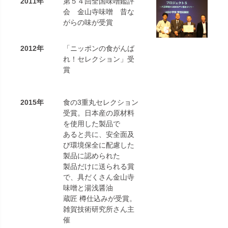
2011年
第５４回全国味噌鑑評
会 金山寺味噌 昔な
がらの味が受賞
2012年
「ニッポンの食がんば
れ！セレクション」受
賞
2015年
食の3重丸セレクション
受賞。日本産の原材料
を使用した製品で
あると共に、安全面及
び環境保全に配慮した
製品に認められた
製品だけに送られる賞
で、具だくさん金山寺
味噌と湯浅醤油
蔵匠 樽仕込みが受賞。
雑賀技術研究所さん主
催