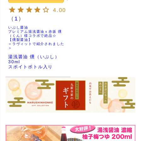
4.00
（
1
）
いぶし醤油
プレミアム湯浅醤油ｘ赤坂 燻
（くん）様コラボで絶品☆
【燻製醤油】
＜ラヴィットで紹介されました
＞
湯浅醤油 燻（いぶし）
30ml
スポイトボトル入り