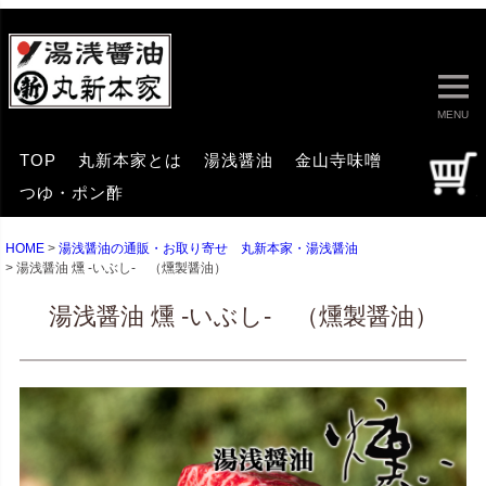
MENU
TOP
丸新本家とは
湯浅醤油
金山寺味噌
つゆ・ポン酢
HOME
湯浅醤油の通販・お取り寄せ 丸新本家・湯浅醤油
湯浅醤油 燻 -いぶし- （燻製醤油）
湯浅醤油 燻 -いぶし- （燻製醤油）