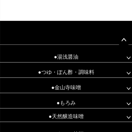
ペー
ジト
●湯浅醤油
ップ
へ
●つゆ・ぽん酢・調味料
●金山寺味噌
●もろみ
●天然醸造味噌