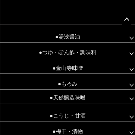
ペー
ジト
●湯浅醤油
ップ
へ
●つゆ・ぽん酢・調味料
●金山寺味噌
●もろみ
●天然醸造味噌
●こうじ・甘酒
●梅干・漬物