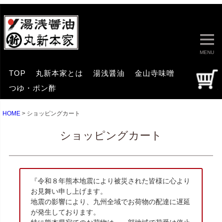
MENU
TOP
丸新本家とは
湯浅醤油
金山寺味噌
つゆ・ポン酢
HOME
ショッピングカート
ショッピングカート
『令和８年熊本地震により被災された皆様に心より
お見舞い申し上げます。
地震の影響により、九州全域でお荷物の配達に遅延
が発生しております。