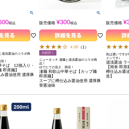
600
¥
300
¥
販売価格
販売価格
税込
税込
4.00
（
1
）
大好評！
と湯浅醤油のコラボ商
色は濃いですが
メンです♪
ニュータッチ 凄麺と湯浅醤油のコラボ商
再現！
湯浅醤油 ラ
品！
華そば 12個入り・
【簡単 即席
ゆでたての旨さ、再現！
 即席麺】
凄麺 和歌山中華そば【カップ麺
樽仕込み醤
み醤油使用 濃厚豚
即席麺】
造】
スープに樽仕込み醤油使用 濃厚豚
骨醤油味