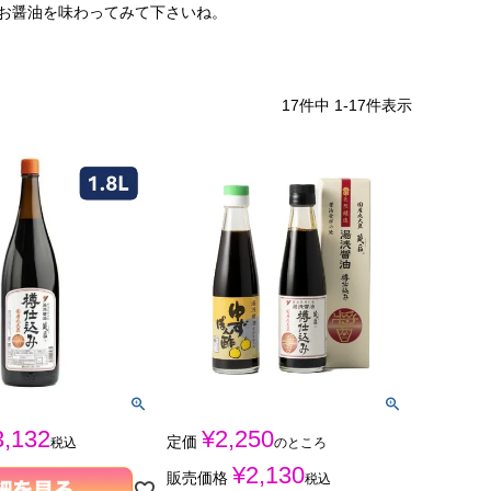
お醤油を味わってみて下さいね。
17
件中
1
-
17
件表示
3,132
¥
2,250
定価
税込
のところ
¥
2,130
販売価格
税込