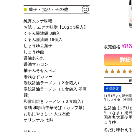
純真ムクナ味噌
お試し ムクナ味噌【10gｘ3袋入】
くるみ醤油餅 8個入
くるみ醤油餅 16個入
¥
86
しょうゆ豆菓子
販売価格
しょうゆ飴
醤油あられ
醤油マカロン
柚子みそせんべい
湯浅なすカレー
在
湯浅醤油ラーメン（２食箱入）
湯浅醤油ラーメン（１食袋入 即席
冬季限定
麺）
11月1日より販売
生しょうゆ 【冬
和歌山焼きラーメン（２食箱入）
凄麺 和歌山中華そば（カップ麺）
生醤油 しぼり
生（なま）湯浅醤
お肌にやさしい 大豆石鹸
国産丸大豆使
オリジナル 七味
ょうゆ
冬だけ味わえ