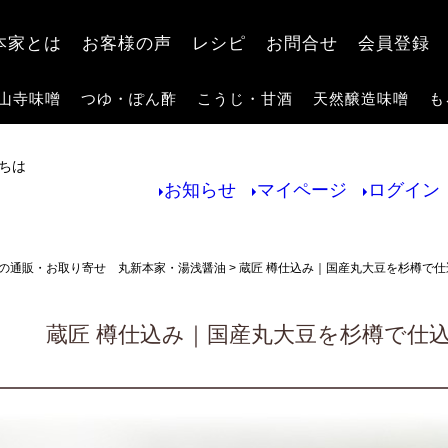
検索
本家とは
お客様の声
レシピ
お問合せ
会員登録
山寺味噌
つゆ・ぽん酢
こうじ・甘酒
天然醸造味噌
も
ちは
お知らせ
マイページ
ログイン
の通販・お取り寄せ 丸新本家・湯浅醤油
蔵匠 樽仕込み｜国産丸大豆を杉樽で
蔵匠 樽仕込み｜国産丸大豆を杉樽で仕