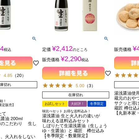
4
¥
2,412
¥
定価
販売価格
税込
のところ
¥
2,290
販売価格
税込
4.85
（
20
）
庫切れ
5.00
（
3
）
湯浅醤油使用
在庫切れ
蔵元のおや
開始！
サクッと溶
お試しセット
大好評！
冬季限定
季限定販売】
蔵匠 樽仕込
味比べセット お得な送料込み！
【丸新本家
たて
湯浅醤油 生と火入れの違いが
油 200ml
味わえる送料込みセット
用のこだわり 生し
しぼりたて生湯浅醤油（生しょう
ゆ・生醤油）と 蔵匠 樽仕込み
【冬季限定・数量限定】
る、火入れをしない