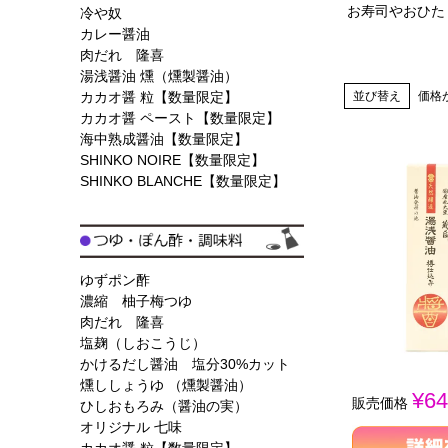
お寿司やおひた
冷や奴
カレー醤油
肉だれ 隆喜
湯浅醤油 燻（燻製醤油）
カカオ醤 粒【数量限定】
並び替え
価格
カカオ醤 ペースト【数量限定】
海中熟成醤油【数量限定】
SHINKO NOIRE【数量限定】
SHINKO BLANCHE【数量限定】
ゆずポン酢
濃縮 柚子梅つゆ
肉だれ 隆喜
塩麹（しおこうじ）
かけるだし醤油 塩分30%カット
燻ししょうゆ （燻製醤油）
¥
64
販売価格
ひしおもろみ（醤油の実）
オリジナル 七味