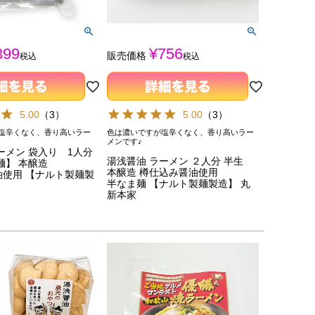
399
¥
756
販売価格
税込
税込
5.00
（
3
）
5.00
（
3
）
塩辛くなく、香り高いラー
色は濃いですが塩辛くなく、香り高いラー
メンです♪
ーメン 袋入り 1人分
湯浅醤油 ラーメン ２人分 半生
麺】 本醸造
本醸造 樽仕込み醤油使用
油使用 【ナルト製麺製
半なま麺 【ナルト製麺製造】 丸
新本家