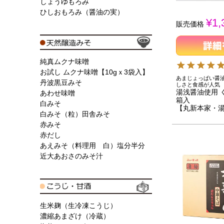
しょうゆもろみ
ひしおもろみ（醤油の実）
¥
1,
販売価格
純真ムクナ味噌
お試し ムクナ味噌【10gｘ3袋入】
あまじょっぱい醤
丹波黒豆みそ
しさと食感が人気
湯浅醤油使用 
あわせ味噌
箱入
白みそ
【丸新本家・
白みそ（粒）田舎みそ
赤みそ
赤だし
あえみそ（料理用 白）塩分半分
近大あおさのみそ汁
生米麹（生冷凍こうじ）
濃縮あまざけ（冷蔵）