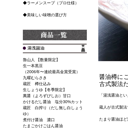
◆ラーメンスープ（プロ仕様）
◆美味しい味噌の選び方
魯山人 【数量限定】
生一本黒豆
（2006年〜連続最高金賞受賞）
醤油樽に
九曜むらさき
古式製法
蔵匠 樽仕込み
生しょうゆ【冬季限定】
「湯浅醤油とい
萬醤（よろずびしお）甘口
かけるだし醤油 塩分30%カット
蔵人が古式製法
蔵匠 白搾り（だし無し白しょう
ゆ）
たまり醤油ほど
煮付け醤油 濃口
たまごかけごはん醤油