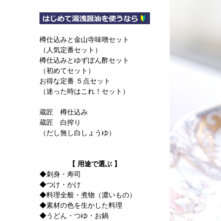
樽仕込みと金山寺味噌セット
（人気定番セット）
樽仕込みとゆずぽん酢セット
（初めてセット）
お得な定番 ５点セット
（迷った時はこれ！セット）
蔵匠 樽仕込み
蔵匠 白搾り
（だし無し白しょうゆ）
【 用途で選ぶ 】
◆刺身・寿司
◆つけ・かけ
◆料理全般・煮物（濃いもの）
◆素材の色を生かした料理
◆うどん・つゆ・お鍋