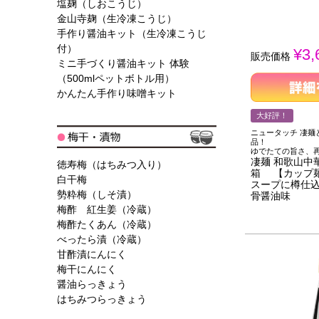
塩麹（しおこうじ）
金山寺麹（生冷凍こうじ）
手作り醤油キット（生冷凍こうじ
付）
¥
3,
販売価格
ミニ手づくり醤油キット 体験
（500mlペットボトル用）
かんたん手作り味噌キット
大好評！
ニュータッチ 凄麺
品！
ゆでたての旨さ、
凄麺 和歌山中
徳寿梅（はちみつ入り）
箱 【カップ麺
白干梅
スープに樽仕込
勢粋梅（しそ漬）
骨醤油味
梅酢 紅生姜（冷蔵）
梅酢たくあん（冷蔵）
べったら漬（冷蔵）
甘酢漬にんにく
梅干にんにく
醤油らっきょう
はちみつらっきょう