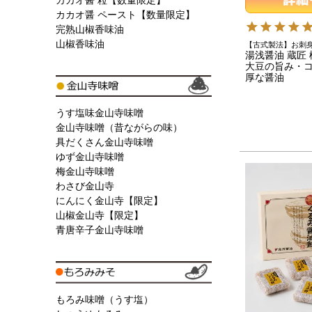
カカオ醤 粒【数量限定】
カカオ醤 ペースト【数量限定】
完熟山椒香味油
山椒香味油
【古式製法】お刺
湯浅醤油 蔵匠 樽
大豆の旨み・
厚な醤油
うす塩味金山寺味噌
金山寺味噌（昔ながらの味）
具だくさん金山寺味噌
ゆず金山寺味噌
梅金山寺味噌
わさび金山寺
にんにく金山寺【限定】
山椒金山寺【限定】
青唐辛子金山寺味噌
もろみ味噌（うす塩）