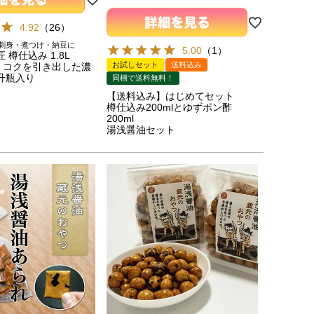
4.92
（
26
）
刺身・煮つけ・納豆に
5.00
（
1
）
 樽仕込み 1.8L
お試しセット
送料込み
・コクを引き出した濃
升瓶入り
同梱で送料無料！
【送料込み】はじめてセット
樽仕込み200mlとゆずポン酢
200ml
湯浅醤油セット