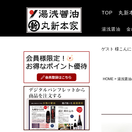
TOP
丸新
湯浅醤油
金
ゲスト 様こんに
HOME
湯浅醤油