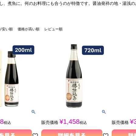
し、煮魚に。何のお料理にも合うのが特徴です。醤油発祥の地・湯浅の
が安い順
価格が高い順
レビュー順
8
¥
1,458
¥
販売価格
販売価格
税込
税込