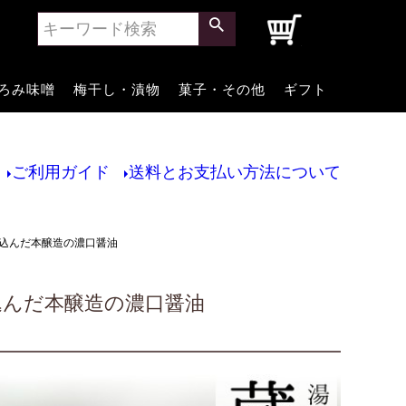
0
ろみ味噌
梅干し・漬物
菓子・その他
ギフト
ご利用ガイド
送料とお支払い方法について
仕込んだ本醸造の濃口醤油
込んだ本醸造の濃口醤油