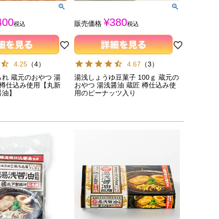
400
¥
380
販売価格
税込
税込
4.25
（
4
）
4.67
（
3
）
れ 蔵元のおやつ 湯
湯浅しょうゆ豆菓子 100ｇ 蔵元の
 樽仕込み使用【丸新
おやつ 湯浅醤油 蔵匠 樽仕込み使
醤油】
用のピーナッツ入り