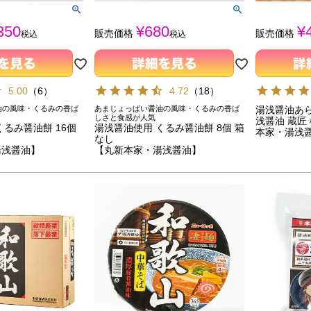
350
¥
680
¥
販売価格
販売価格
税込
税込
5.00
（
6
）
4.72
（
18
）
油の風味・くるみの香ば
あまじょっぱい醤油の風味・くるみの香ば
湯浅醤油あら
しさと食感が人気
浅醤油 蔵匠
くるみ醤油餅 16個
湯浅醤油使用 くるみ醤油餅 8個 箱
本家・湯浅
なし
湯浅醤油】
【丸新本家・湯浅醤油】