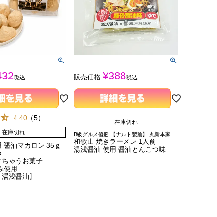
432
¥
388
販売価格
税込
税込
4.40
（
5
）
在庫切れ
在庫切れ
B級グルメ優勝 【ナルト製麺】 丸新本家
和歌山 焼きラーメン 1人前
 醤油マカロン 35ｇ
湯浅醤油 使用 醤油とんこつ味
つ
けちゃうお菓子
み使用
・湯浅醤油】