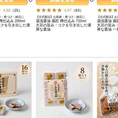
4.88
（
25
）
4.87
（
63
）
身・煮つけ・納豆に
【古式製法】お刺身・煮つけ・納豆に
【古式製法】お
仕込み 200ml
湯浅醤油 蔵匠 樽仕込み 720ml
湯浅醤油 蔵匠
コクを引き出した濃
大豆の旨み・コクを引き出した濃
大豆の旨み
厚な醤油
厚な醤油 一