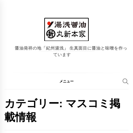
コ
ン
テ
ン
ツ
へ
醤油発祥の地「紀州湯浅」 生真面目に醤油と味噌を作っ
ています
ス
キ
ッ
プ
メニュー
カテゴリー:
マスコミ掲
載情報