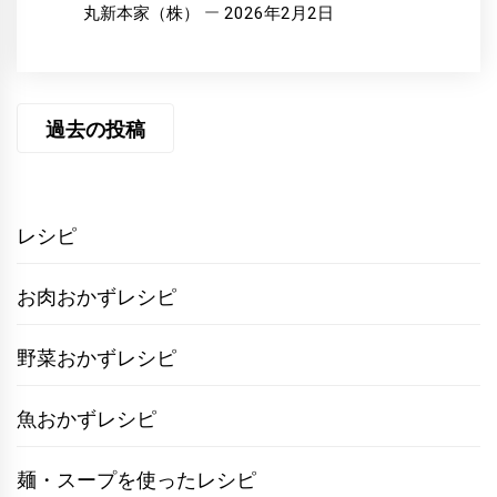
丸新本家（株）
2026年2月2日
投
過去の投稿
稿
ナ
ビ
レシピ
ゲ
お肉おかずレシピ
ー
シ
野菜おかずレシピ
ョ
魚おかずレシピ
ン
麺・スープを使ったレシピ