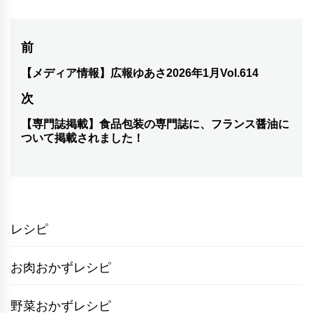
投
前
稿
【メディア情報】広報ゆあさ2026年1月Vol.614
前
の
ナ
次
投
ビ
【専門誌掲載】食品包装の専門誌に、フランス醤油に
次
稿:
ついて掲載されました！
ゲ
の
投
ー
稿:
シ
ョ
レシピ
ン
お肉おかずレシピ
野菜おかずレシピ