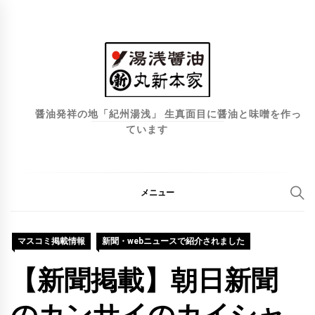
コ
ン
テ
ン
ツ
へ
醤油発祥の地「紀州湯浅」 生真面目に醤油と味噌を作っ
ています
ス
キ
ッ
プ
メニュー
マスコミ掲載情報
新聞・webニュースで紹介されました
【新聞掲載】朝日新聞