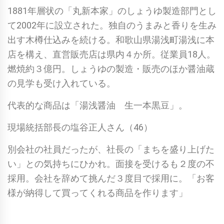
1881年層状の「丸新本家」のしょうゆ製造部門とし
て2002年に設立された。独自のうまみと香りを生み
出す木樽仕込みを続ける。和歌山県湯浅町湯浅に本
店を構え、直営販売店は県内４か所。従業員18人。
燃焼約３億円。しょうゆの製造・販売のほか醤油蔵
の見学も受け入れている。
代表的な商品は「湯浅醤油 生一本黒豆」。
現場統括部長の塩谷正人さん（46）
別会社の社員だったが、社長の「まちを盛り上げた
い」との気持ちにひかれ。面接を受けるも２度の不
採用。会社を辞めて挑んだ３度目で採用に。「お客
様が納得して買ってくれる商品を作ります」