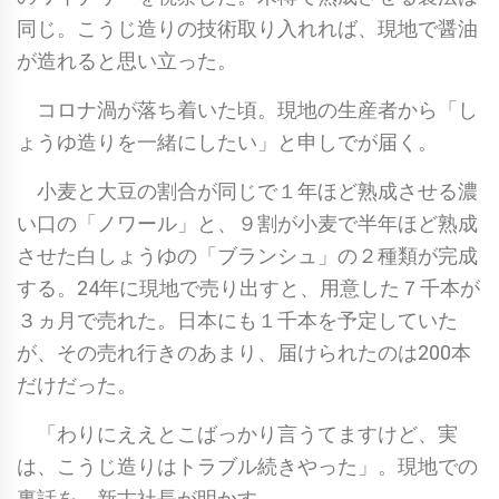
同じ。こうじ造りの技術取り入れれば、現地で醤油
が造れると思い立った。
コロナ渦が落ち着いた頃。現地の生産者から「し
ょうゆ造りを一緒にしたい」と申しでが届く。
小麦と大豆の割合が同じで１年ほど熟成させる濃
い口の「ノワール」と、９割が小麦で半年ほど熟成
させた白しょうゆの「ブランシュ」の２種類が完成
する。24年に現地で売り出すと、用意した７千本が
３ヵ月で売れた。日本にも１千本を予定していた
が、その売れ行きのあまり、届けられたのは200本
だけだった。
「わりにええとこばっかり言うてますけど、実
は、こうじ造りはトラブル続きやった」。現地での
裏話を、新古社長が明かす。