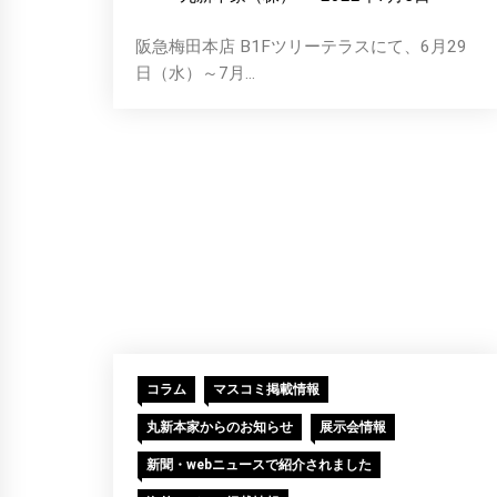
阪急梅田本店 B1Fツリーテラスにて、6月29
日（水）～7月...
コラム
マスコミ掲載情報
丸新本家からのお知らせ
展示会情報
新聞・webニュースで紹介されました