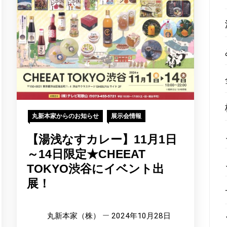
丸新本家からのお知らせ
展示会情報
【湯浅なすカレー】11月1日
～14日限定★CHEEAT
TOKYO渋谷にイベント出
展！
丸新本家（株）
2024年10月28日