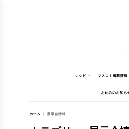
コ
ン
テ
ン
ツ
へ
ス
キ
ッ
レシピ
マスコミ掲載情報
プ
お休みのお知ら
ホーム
展示会情報