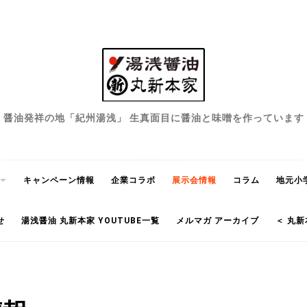
醤油発祥の地「紀州湯浅」 生真面目に醤油と味噌を作っています
キャンペーン情報
企業コラボ
展示会情報
コラム
地元小
せ
湯浅醤油 丸新本家 YOUTUBE一覧
メルマガ アーカイブ
＜ 丸新