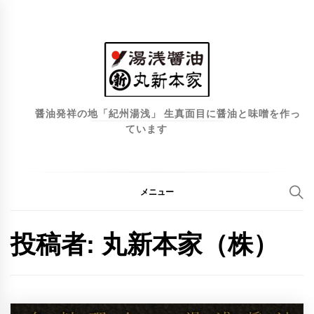
コ
ン
テ
ン
ツ
へ
醤油発祥の地「紀州湯浅」 生真面目に醤油と味噌を作っ
ています
ス
キ
ッ
プ
メニュー
投稿者:
丸新本家（株）