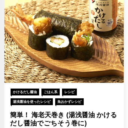
かけるだし醬油
ごはん系
レシピ
湯浅醤油を使ったレシピ
魚おかずレシピ
簡単！ 海老天巻き (湯浅醤油 かける
だし醤油でごちそう巻に)