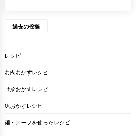
投
過去の投稿
稿
ナ
ビ
レシピ
ゲ
お肉おかずレシピ
ー
シ
野菜おかずレシピ
ョ
魚おかずレシピ
ン
麺・スープを使ったレシピ