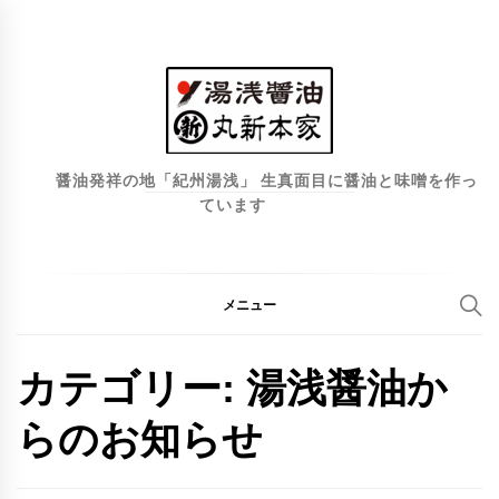
コ
ン
テ
ン
ツ
へ
醤油発祥の地「紀州湯浅」 生真面目に醤油と味噌を作っ
ています
ス
キ
ッ
プ
メニュー
カテゴリー:
湯浅醤油か
らのお知らせ