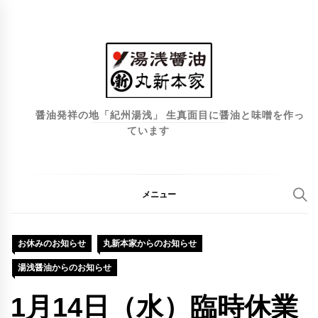
コ
ン
テ
ン
ツ
へ
醤油発祥の地「紀州湯浅」 生真面目に醤油と味噌を作っ
ています
ス
キ
ッ
プ
メニュー
お休みのお知らせ
丸新本家からのお知らせ
湯浅醤油からのお知らせ
1月14日（水）臨時休業