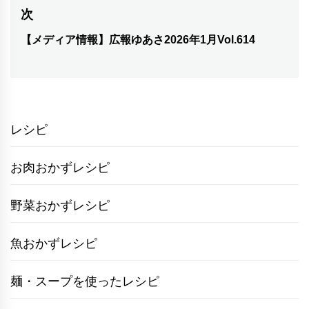
ナ
次
投
ビ
稿:
【メディア情報】広報ゆあさ2026年1月Vol.614
次
ゲ
の
ー
投
シ
稿:
ョ
レシピ
ン
お肉おかずレシピ
野菜おかずレシピ
魚おかずレシピ
麺・スープを使ったレシピ