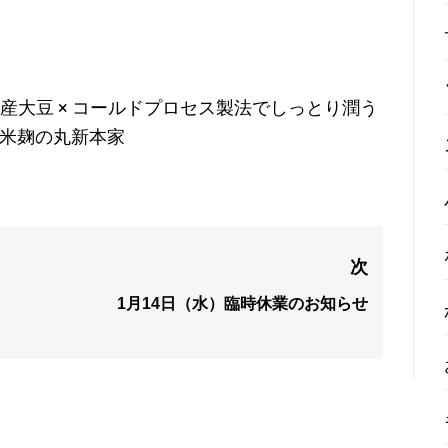
産大豆 × コールドプロセス製法でしっとり潤う
・生米麹の丸新本家
次
1月14日（水）臨時休業のお知らせ
次
の
投
稿: