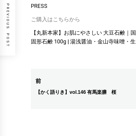
PRESS
PREVIOUS POST
ご購入はこちらから
【丸新本家】お肌にやさしい 大豆石鹸｜国
固形石鹸 100g | 湯浅醤油・金山寺味噌
投
前
稿
【かく語りき】vol.146 有馬楽膳 桜
前
の
ナ
投
ビ
稿:
ゲ
ー