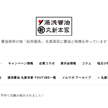
醤油発祥の地「紀州湯浅」 生真面目に醤油と味噌を作っています
キャンペーン情報
企業コラボ
展示会情報
コラム
地元小
せ
湯浅醤油 丸新本家 YOUTUBE一覧
メルマガ アーカイブ
＜ 丸新
て大豆手作り石鹸が紹介されました！