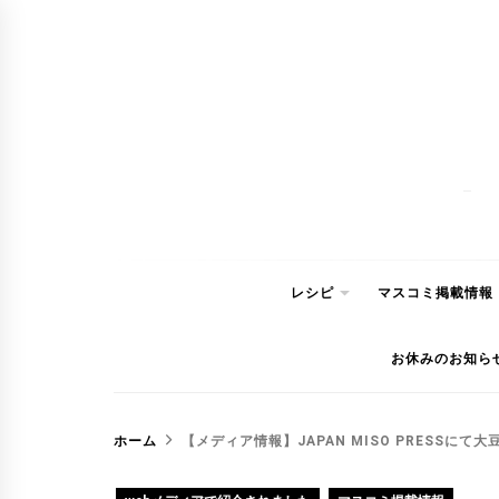
コ
ン
テ
ン
ツ
へ
ス
キ
ッ
レシピ
マスコミ掲載情報
プ
お休みのお知ら
ホーム
【メディア情報】JAPAN MISO PRESSに