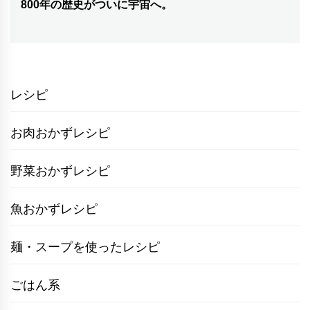
800年の歴史がついに宇宙へ。
ー
投
シ
稿:
ョ
ン
レシピ
お肉おかずレシピ
野菜おかずレシピ
魚おかずレシピ
麺・スープを使ったレシピ
ごはん系