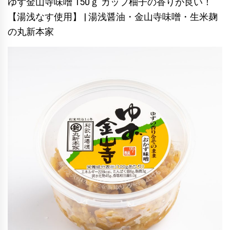
ゆず金山寺味噌 150ｇ カップ柚子の香りが良い！
【湯浅なす使用】 | 湯浅醤油・金山寺味噌・生米麹
の丸新本家