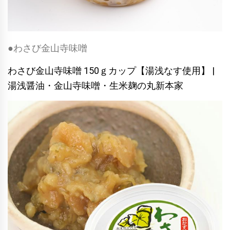
●わさび金山寺味噌
わさび金山寺味噌 150ｇカップ【湯浅なす使用】 |
湯浅醤油・金山寺味噌・生米麹の丸新本家