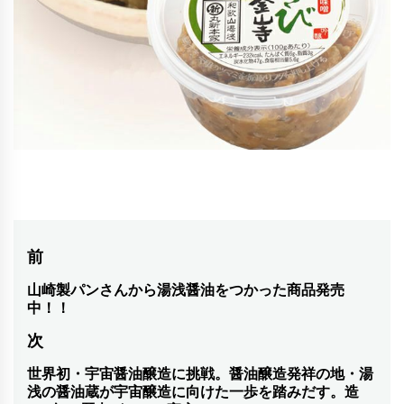
投
前
稿
山崎製パンさんから湯浅醤油をつかった商品発売
前
中！！
の
ナ
次
投
ビ
稿:
世界初・宇宙醤油醸造に挑戦。醤油醸造発祥の地・湯
次
ゲ
浅の醤油蔵が宇宙醸造に向けた一歩を踏みだす。造
の