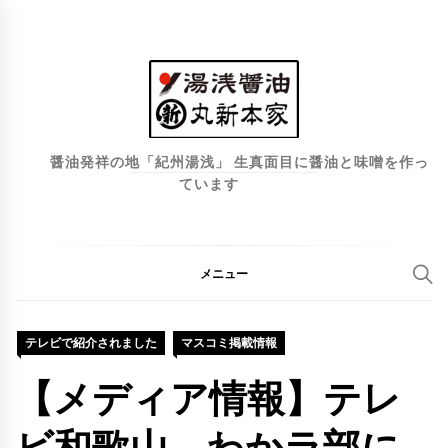
コ
ン
テ
ン
ツ
へ
醤油発祥の地「紀州湯浅」 生真面目に醤油と味噌を作っ
ています
ス
キ
ッ
プ
メニュー
テレビで紹介されました
マスコミ掲載情報
【メディア情報】テレ