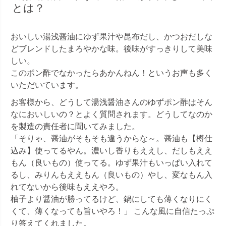
とは？
おいしい湯浅醤油にゆず果汁や昆布だし、かつおだしな
どブレンドしたまろやかな味。後味がすっきりして美味
しい。
このポン酢でなかったらあかんねん！というお声も多く
いただいています。
お客様から、どうして湯浅醤油さんのゆずポン酢はそん
なにおいしいの？とよく質問されます。どうしてなのか
を製造の責任者に聞いてみました。
「そりゃ、醤油がそもそも違うからな～。醤油も【樽仕
込み】使ってるやん。濃いし香りもええし、だしもええ
もん（良いもの）使ってる。ゆず果汁もいっぱい入れて
るし、みりんもええもん（良いもの）やし、変なもん入
れてないから後味もええやろ。
柚子より醤油が勝ってるけど、鍋にしても薄くなりにく
くて、薄くなっても旨いやろ！」 こんな風に自信たっぷ
り答えてくれました。