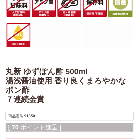
丸新 ゆずぽん酢 500ml
湯浅醤油使用 香り良くまろやかな
ポン酢
７連続金賞
商品番号
91850
[
70
ポイント進呈 ]