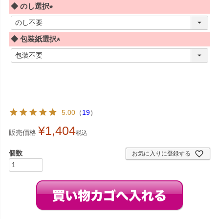
◆ のし選択
(
必
◆ 包装紙選択
須
)
(
必
須
)
5.00
（
19
）
¥
1,404
販売価格
税込
お気に入りに登録する