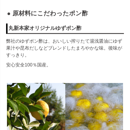
●
原材料にこだわったポン酢
丸新本家オリジナルゆずポン酢
弊社のゆずポン酢は、おいしい搾りたて湯浅醤油にゆず
果汁や昆布だしなどブレンドしたまろやかな味。後味が
すっきり。
安心安全100％国産。