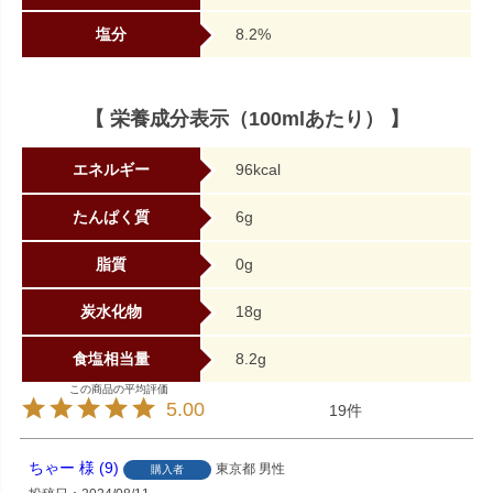
塩分
8.2%
【 栄養成分表示（100mlあたり） 】
エネルギー
96kcal
たんぱく質
6g
脂質
0g
炭水化物
18g
食塩相当量
8.2g
5.00
19
ちゃー
9
東京都
男性
購入者