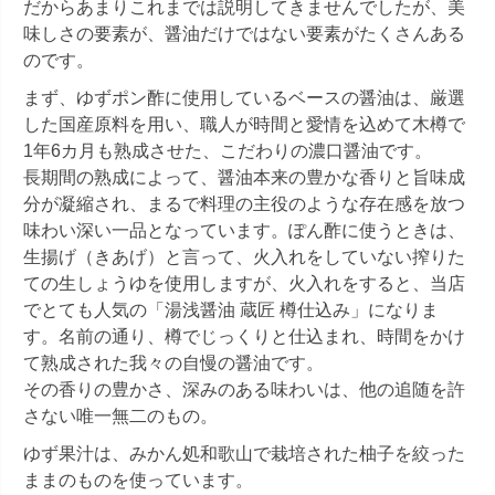
だからあまりこれまでは説明してきませんでしたが、美
味しさの要素が、醤油だけではない要素がたくさんある
のです。
まず、ゆずポン酢に使用しているベースの醤油は、厳選
した国産原料を用い、職人が時間と愛情を込めて木樽で
1年6カ月も熟成させた、こだわりの濃口醤油です。
長期間の熟成によって、醤油本来の豊かな香りと旨味成
分が凝縮され、まるで料理の主役のような存在感を放つ
味わい深い一品となっています。ぽん酢に使うときは、
生揚げ（きあげ）と言って、火入れをしていない搾りた
ての生しょうゆを使用しますが、火入れをすると、当店
でとても人気の「湯浅醤油 蔵匠 樽仕込み」になりま
す。名前の通り、樽でじっくりと仕込まれ、時間をかけ
て熟成された我々の自慢の醤油です。
その香りの豊かさ、深みのある味わいは、他の追随を許
さない唯一無二のもの。
ゆず果汁は、みかん処和歌山で栽培された柚子を絞った
ままのものを使っています。