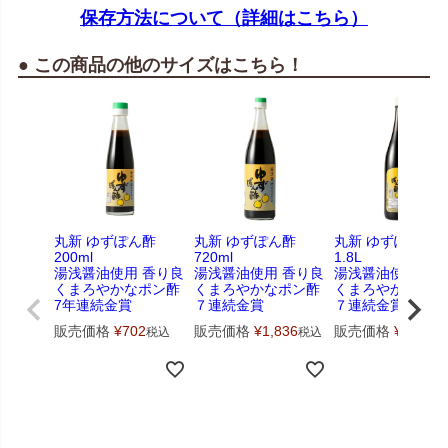
保存方法について（詳細はこちら）
● この商品の他のサイズはこちら！
丸新 ゆずぽん酢
丸新 ゆずぽん酢
丸新 ゆずぽん酢
200ml
720ml
1.8L
湯浅醤油使用 香り良
湯浅醤油使用 香り良
湯浅醤油使用 香
くまろやかなポン酢
くまろやかなポン酢
くまろやかなポン
7年連続金賞
７連続金賞
７連続金賞
販売価格
¥
702
販売価格
¥
1,836
販売価格
¥
3,456
税込
税込