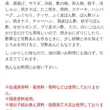
身、唐揚げ、サラダ、冷奴、酢の物、和え物、餃子、冷
しゃぶ、焼きそば、たこ焼き、焼肉、ステーキ、ハンバ
ーグ、ふぐちり、テッサ、ふぐ皮ぽん酢、ぽん酢ジュ
レ、焼きナス、チャーハン、 鶏皮ぽん酢、砂ずりぽん
酢、せせりボンズ、ブリ皮ポン酢、 ただ、白いごはんに
かけるだけでも美味しいので、焼きおにぎりにしたり、
酢豚など甘酢あんを作るときに、少し砂糖と水を加えて
とろみを付けると、甘酢あんにもなります。
しっかりした味なので、油の濃いお料理にも負けず、引
き立ててくれます。
色んなお料理にお使い下さい。
※合成保存料・着色料・香料などは使用しておりませ
ん。
※国産原料使用。
※遺伝子組み換え原料・脱脂加工大豆は使用しておりま