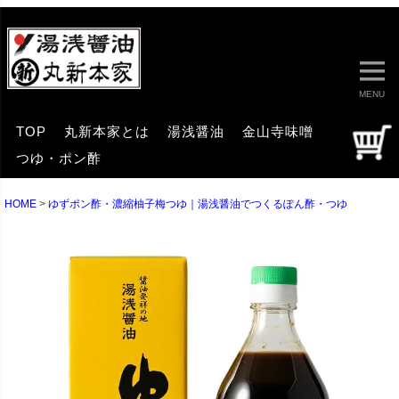
MENU
TOP
丸新本家とは
湯浅醤油
金山寺味噌
つゆ・ポン酢
HOME
ゆずポン酢・濃縮柚子梅つゆ｜湯浅醤油でつくるぽん酢・つゆ