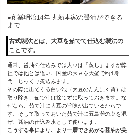
●創業明治14年 丸新本家の醤油ができる
まで
古式製法とは、大豆を茹でて仕込む製法の
ことです。
通常、醤油の仕込みでは大豆は「蒸し」ますが弊
社では他とは違い、国産の大豆を大釜で約4時
間、じっくり煮込みます。
その際に出てくる白い泡（大豆のたんぱく質）は
取り除き、茹で汁は捨てずに取っておきます。な
ぜなら、茹で汁に大豆の旨味が出ているからで
す。そして取っておいた茹で汁に五島灘の塩を混
ぜ、醤油の仕込み水として使います。
こうする事により、より一層できあがる醤油が美