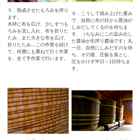
５．熟成させたもろみを搾り
６．こうして積み上げた重み
ます。
で、自然に布の目から醤油が
木枠に布を広げ、少しずつも
しみだしてくるのを待ちま
ろみを流し入れ、布を折りた
す。（ちなみにこの染み出し
たみ、また大きな布を広げ、
た醤油が生搾り醬油です）丸
折りたたみ…この作業を続け
一日、自然にしみだすのを待
て、何層にも重ねて行く作業
ち、その後、圧板を落とし、
を、全て手作業で行います。
圧をかけず半日～1日待ちま
す。