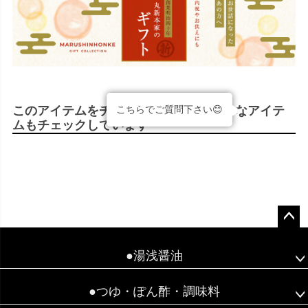
このアイテムをチェックした人は、こんなアイテ
こちらでご質問下さい😊
ムもチェックしています
ペー
ジト
●湯浅醤油
ップ
へ
●つゆ・ぽん酢・調味料