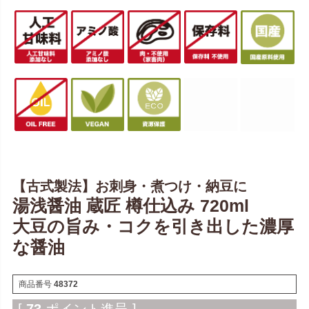
【古式製法】お刺身・煮つけ・納豆に
湯浅醤油 蔵匠 樽仕込み 720ml
大豆の旨み・コクを引き出した濃厚
な醤油
商品番号
48372
[
73
ポイント進呈 ]