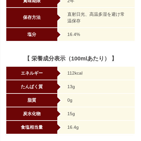
賞味期限
2年
直射日光、高温多湿を避け常
保存方法
温保存
塩分
16.4%
【 栄養成分表示（100mlあたり） 】
エネルギー
112kcal
たんぱく質
13g
脂質
0g
炭水化物
15g
食塩相当量
16.4g