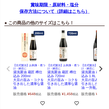
賞味期限・原材料・塩分
保存方法について（詳細はこちら）
● この商品の他のサイズはこちら！
【古式製法】お刺身・煮つ
【古式製法】お刺身・煮つ
【古式製法】お刺身・
け・納豆に
け・納豆に
け・納豆に
湯浅醤油 蔵匠 樽仕
湯浅醤油 蔵匠 樽仕
湯浅醤油 蔵匠 樽
込み 200ml
込み 720ml
込み 1.8L
大豆の旨み・コクを
大豆の旨み・コクを
大豆の旨み・コク
引き出した濃厚な醤
引き出した濃厚な醤
引き出した濃厚な
油
油
油 一升瓶入り
販売価格
¥
648
販売価格
¥
1,458
販売価格
¥
3,132
税込
税込