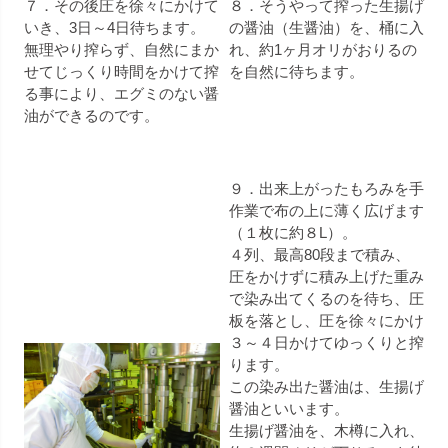
７．その後圧を徐々にかけて
８．そうやって搾った生揚げ
いき、3日～4日待ちます。
の醤油（生醤油）を、桶に入
無理やり搾らず、自然にまか
れ、約1ヶ月オリがおりるの
せてじっくり時間をかけて搾
を自然に待ちます。
る事により、エグミのない醤
油ができるのです。
９．出来上がったもろみを手
作業で布の上に薄く広げます
（１枚に約８L）。
４列、最高80段まで積み、
圧をかけずに積み上げた重み
で染み出てくるのを待ち、圧
板を落とし、圧を徐々にかけ
３～４日かけてゆっくりと搾
ります。
この染み出た醤油は、生揚げ
醤油といいます。
生揚げ醤油を、木樽に入れ、