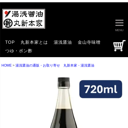
MENU
TOP
丸新本家とは
湯浅醤油
金山寺味噌
つゆ・ポン酢
HOME
湯浅醤油の通販・お取り寄せ 丸新本家・湯浅醤油