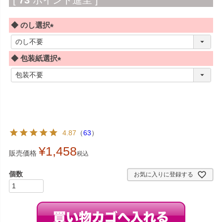
◆ のし選択
(
必
◆ 包装紙選択
須
)
(
必
須
)
4.87
（
63
）
¥
1,458
販売価格
税込
お気に入りに登録する