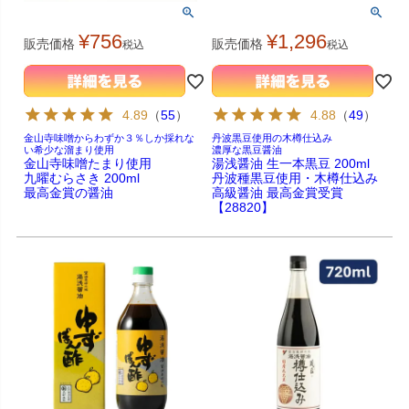
¥
756
¥
1,296
販売価格
販売価格
税込
税込
4.89
（
55
）
4.88
（
49
）
金山寺味噌からわずか３％しか採れな
丹波黒豆使用の木樽仕込み
い希少な溜まり使用
濃厚な黒豆醤油
金山寺味噌たまり使用
湯浅醤油 生一本黒豆 200ml
九曜むらさき 200ml
丹波種黒豆使用・木樽仕込み
最高金賞の醤油
高級醤油 最高金賞受賞
【28820】