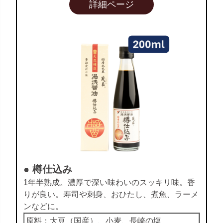
詳細ページ
● 樽仕込み
1年半熟成。濃厚で深い味わいのスッキリ味。香
りが良い。寿司や刺身、おひたし、煮魚、ラーメ
ンなどに。
原料：大豆（国産）、小麦、長崎の塩