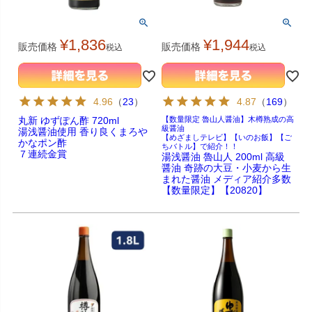
¥
1,836
¥
1,944
販売価格
販売価格
税込
税込
4.96
（
23
）
4.87
（
169
）
丸新 ゆずぽん酢 720ml
【数量限定 魯山人醤油】木樽熟成の高
級醤油
湯浅醤油使用 香り良くまろや
【めざましテレビ】【いのお飯】【ご
かなポン酢
ちバトル】で紹介！！
７連続金賞
湯浅醤油 魯山人 200ml 高級
醤油 奇跡の大豆・小麦から生
まれた醤油 メディア紹介多数
【数量限定】【20820】