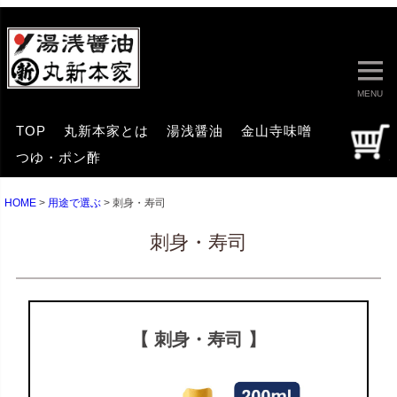
MENU
TOP
丸新本家とは
湯浅醤油
金山寺味噌
つゆ・ポン酢
HOME
用途で選ぶ
刺身・寿司
刺身・寿司
【 刺身・寿司 】