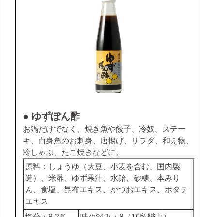
● ゆずぽん酢
お鍋だけでなく、焼き魚や餃子、冷奴、ステー
キ、白身魚のお刺身、唐揚げ、サラダ、和え物、
冷しゃぶ、たこ焼きなどに。
原料：しょうゆ（大豆、小麦を含む、国内製
造）、米酢、ゆず果汁、水飴、砂糖、本みり
ん、食塩、昆布エキス、かつおエキス、ホタテ
エキス
塩分：8.2％
味の深み：8（10段階中）