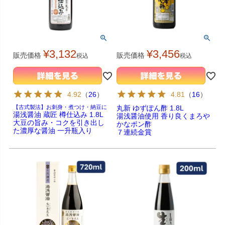
¥
3,132
¥
3,456
販売価格
販売価格
税込
税込
4.92
（
26
）
4.81
（
16
）
【古式製法】お刺身・煮つけ・納豆に
丸新 ゆずぽん酢 1.8L
湯浅醤油 蔵匠 樽仕込み 1.8L
湯浅醤油使用 香り良くまろや
大豆の旨み・コクを引き出し
かなポン酢
た濃厚な醤油 一升瓶入り
７連続金賞