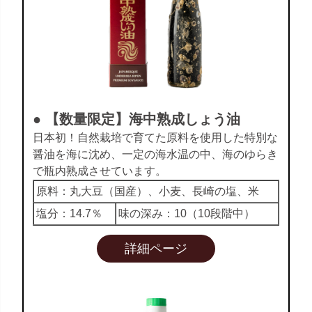
● 【数量限定】海中熟成しょう油
日本初！自然栽培で育てた原料を使用した特別な
醤油を海に沈め、一定の海水温の中、海のゆらき
で瓶内熟成させています。
原料：丸大豆（国産）、小麦、長崎の塩、米
塩分：14.7％
味の深み：10（10段階中）
詳細ページ