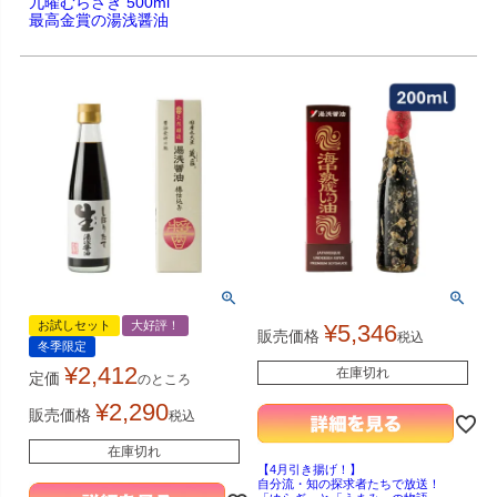
九曜むらさき 500ml
最高金賞の湯浅醤油
お試しセット
大好評！
¥
5,346
販売価格
税込
冬季限定
¥
2,412
在庫切れ
定価
のところ
¥
2,290
販売価格
税込
在庫切れ
【4月引き揚げ！】
自分流・知の探求者たちで放送！