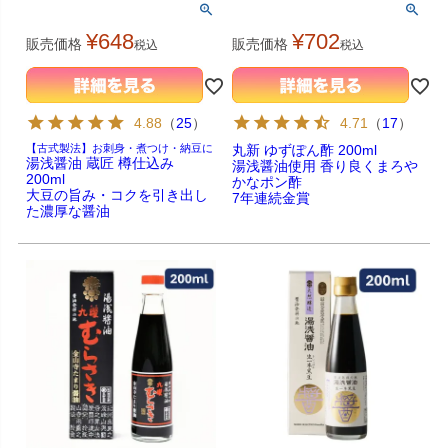
¥
648
¥
702
販売価格
販売価格
税込
税込
4.88
（
25
）
4.71
（
17
）
【古式製法】お刺身・煮つけ・納豆に
丸新 ゆずぽん酢 200ml
湯浅醤油 蔵匠 樽仕込み
湯浅醤油使用 香り良くまろや
200ml
かなポン酢
大豆の旨み・コクを引き出し
7年連続金賞
た濃厚な醤油