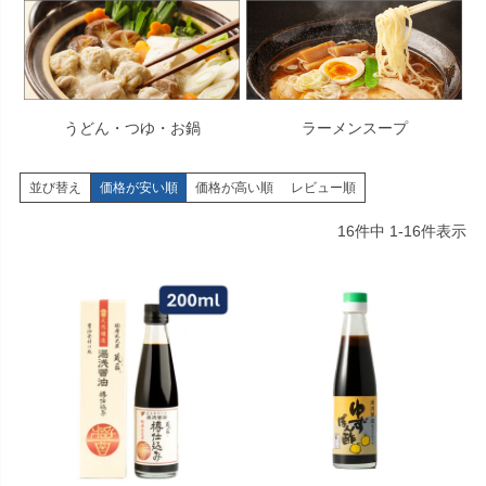
うどん・つゆ・お鍋
ラーメンスープ
並び替え
価格が安い順
価格が高い順
レビュー順
16
件中
1
-
16
件表示