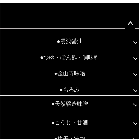
ペー
ジト
●湯浅醤油
ップ
へ
●つゆ・ぽん酢・調味料
●金山寺味噌
●もろみ
●天然醸造味噌
●こうじ・甘酒
●梅干・漬物