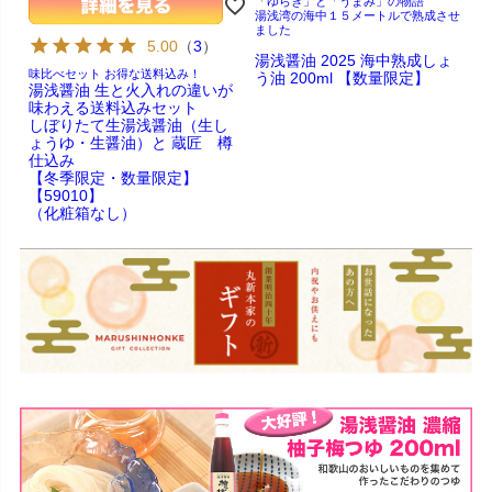
「ゆらぎ」と「うまみ」の物語
湯浅湾の海中１５メートルで熟成させ
ました
5.00
（
3
）
湯浅醤油 2025 海中熟成しょ
味比べセット お得な送料込み！
う油 200ml 【数量限定】
湯浅醤油 生と火入れの違いが
味わえる送料込みセット
しぼりたて生湯浅醤油（生し
ょうゆ・生醤油）と 蔵匠 樽
仕込み
【冬季限定・数量限定】
【59010】
（化粧箱なし）