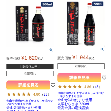
¥
1,944
¥
1,620
販売価格
税込
販売価格
税込
在庫切れ
【 販売休止中 】
在庫切れ
4.86
（
43
）
金山寺味噌からわずか３％しか採れな
4.80
（
25
）
い希少な溜まり使用
金山寺味噌たまり使用
金山寺味噌からわずか３％しか採れな
九曜むらさき 720ml
い希少な溜まり使用
金山寺味噌たまり使用
最高金賞の湯浅醤油