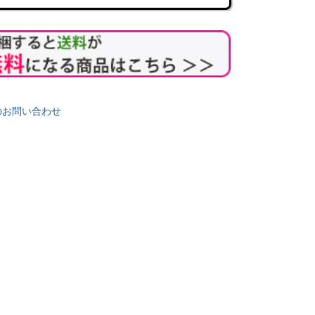
のお問い合わせ
めてセット
何を買えばいいか 迷ったらこれ！
【贈答用 ギフト しょうゆ
湯浅醤油 食卓を彩る
ゆずポン酢
湯浅醤油 はじめての方におすす
【87218】
めしたい
販売価格
¥
4,525
税込
お得な定番 ５点セット （送料
込み）
込み
［59500］【丸新本家・湯浅醤
油】
込
送料込み
お買い得商品
迷ったらこれ！
同梱で送料無料！