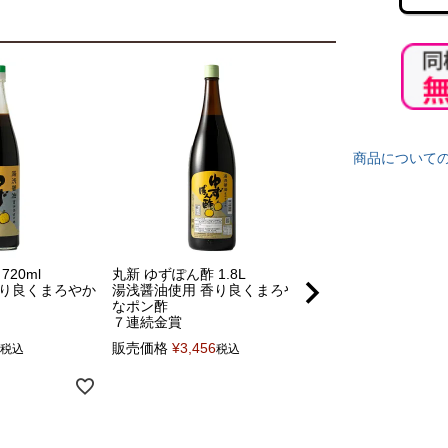
商品について
20ml
丸新 ゆずぽん酢 1.8L
【送料込み】はじ
香り良くまろやか
湯浅醤油使用 香り良くまろやか
樽仕込み200mlと
なポン酢
200ml
７連続金賞
湯浅醤油セット
販売価格
¥
3,456
お試しセット
送料
税込
税込
同梱で送料無料！
販売価格
¥
2,130
税