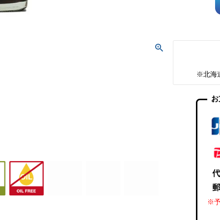
※北海
お
※予