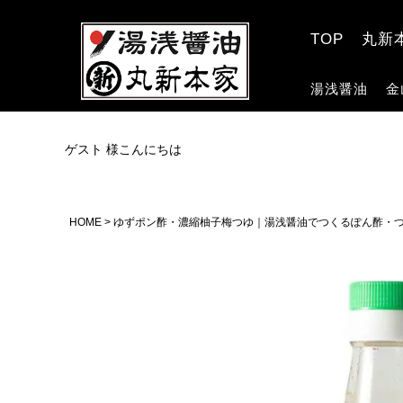
TOP
丸新
湯浅醤油
金
ゲスト 様こんにちは
HOME
ゆずポン酢・濃縮柚子梅つゆ｜湯浅醤油でつくるぽん酢・