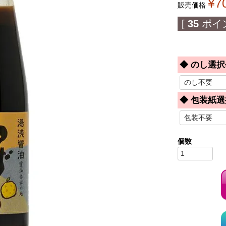
¥
7
販売価格
[
35
ポイ
◆ のし選択
◆ 包装紙選