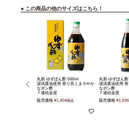
● この商品の他のサイズはこちら！
丸新 ゆずぽん酢 500ml
丸新 ゆずぽん酢 7
湯浅醤油使用 香り良くまろやか
湯浅醤油使用 
なポン酢
なポン酢
７連続金賞
７連続金賞
販売価格
¥
1,404
販売価格
¥
1,836
税込