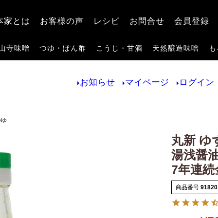
検索
本家とは
お客様の声
レシピ
お問合せ
会員登録
山寺味噌
つゆ・ぽん酢
こうじ・甘酒
天然醸造味噌
も
お知らせ
マイページ
ログイン
つゆ
丸新 ゆず
湯浅醤
7年連続
商品番号
91820