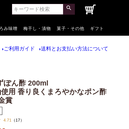
0
ろみ味噌
梅干し・漬物
菓子・その他
ギフト
ご利用ガイド
送料とお支払い方法について
ぽん酢 200ml
油使用 香り良くまろやかなポン酢
金賞
4.71
（
17
）