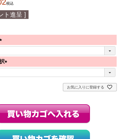
02
税込
ント進呈 ]
(
必
択
須
(
)
必
須
お気に入りに登録する
)