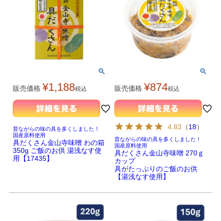
¥
1,188
¥
874
販売価格
販売価格
税込
税込
4.83
（
18
）
昔ながらの味の具を多くしました！
国産原料使用
昔ながらの味の具を多くしました！
具だくさん金山寺味噌 わの箱
国産原料使用
350g ご飯のお供 湯浅なす使
具だくさん金山寺味噌 270ｇ
用【17435】
カップ
具がたっぷりのご飯のお供
【湯浅なす使用】