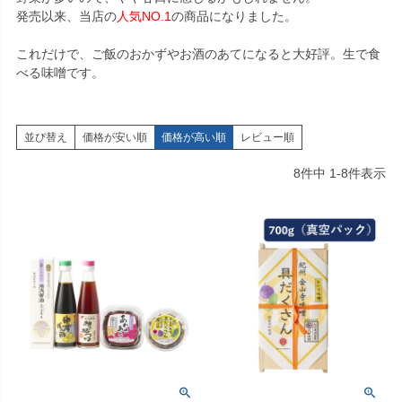
発売以来、当店の
人気NO.1
の商品になりました。
これだけで、ご飯のおかずやお酒のあてになると大好評。生で食
べる味噌です。
並び替え
価格が安い順
価格が高い順
レビュー順
8
件中
1
-
8
件表示