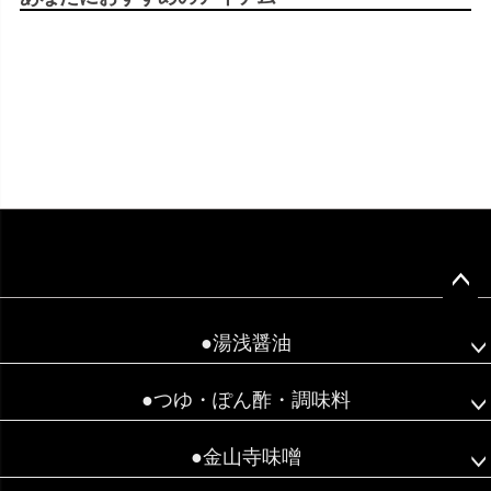
ペー
ジト
●湯浅醤油
ップ
へ
●つゆ・ぽん酢・調味料
●金山寺味噌