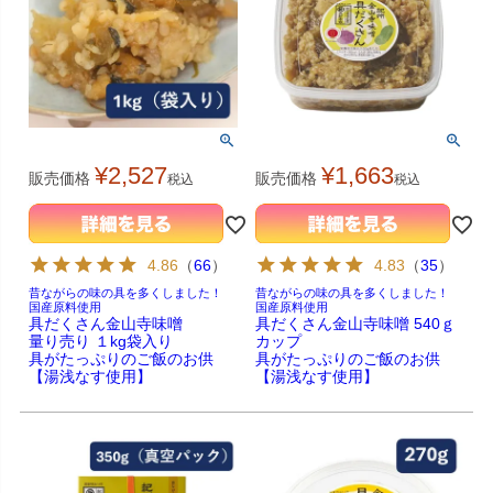
¥
2,527
¥
1,663
販売価格
販売価格
税込
税込
4.86
（
66
）
4.83
（
35
）
昔ながらの味の具を多くしました！
昔ながらの味の具を多くしました！
国産原料使用
国産原料使用
具だくさん金山寺味噌
具だくさん金山寺味噌 540ｇ
量り売り １kg袋入り
カップ
具がたっぷりのご飯のお供
具がたっぷりのご飯のお供
【湯浅なす使用】
【湯浅なす使用】