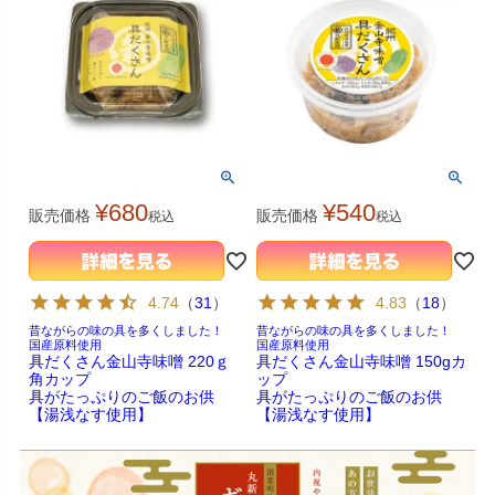
¥
680
¥
540
販売価格
販売価格
税込
税込
4.74
（
31
）
4.83
（
18
）
昔ながらの味の具を多くしました！
昔ながらの味の具を多くしました！
国産原料使用
国産原料使用
具だくさん金山寺味噌 220ｇ
具だくさん金山寺味噌 150gカ
角カップ
ップ
具がたっぷりのご飯のお供
具がたっぷりのご飯のお供
【湯浅なす使用】
【湯浅なす使用】