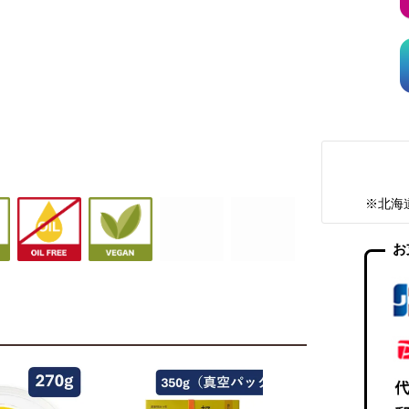
※北海
お