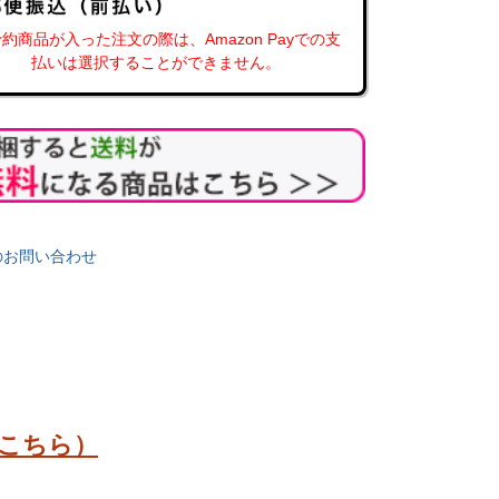
約商品が入った注文の際は、Amazon Payでの支
払いは選択することができません。
くしました！
昔ながらの味の具を多くしました！
昔ながらの味の具を多くし
国産原料使用
国産原料使用
噌 540ｇカ
具だくさん金山寺味噌 木箱
具だくさん金山寺味噌 
700g ご飯のお供 ギフト
カップ
飯のお供
【17170】
具がたっぷりのご飯
のお問い合わせ
【湯浅なす使用】
販売価格
¥
2,570
税込
販売価格
¥
680
込
税込
こちら）