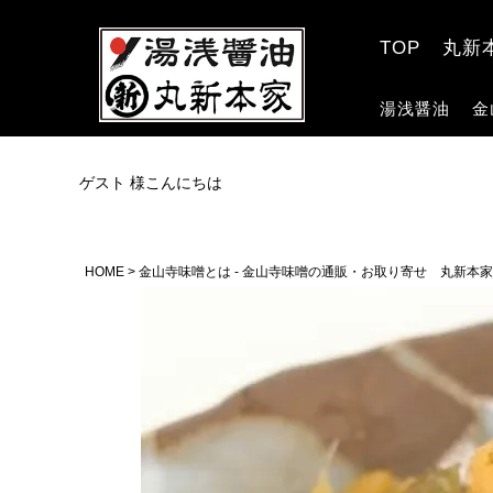
TOP
丸新
湯浅醤油
金
ゲスト 様こんにちは
HOME
金山寺味噌とは - 金山寺味噌の通販・お取り寄せ 丸新本