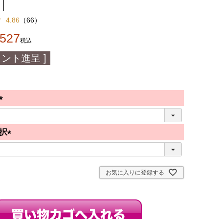
4.86
（
66
）
,527
税込
ント進呈 ]
(
必
択
須
(
)
必
須
お気に入りに登録する
)