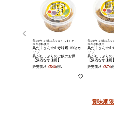
昔ながらの味の具を多くしました！
昔ながらの味の具を
国産原料使用
国産原料使用
具だくさん金山寺味噌 150gカ
具だくさん金山寺
ップ
ップ
具がたっぷりのご飯のお供
具がたっぷりの
【湯浅なす使用】
【湯浅なす使用
販売価格
¥
540
販売価格
¥
874
税込
税
賞味期