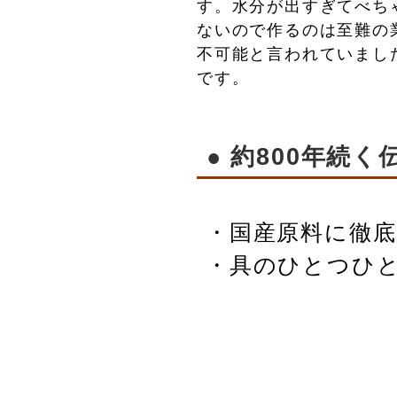
す。水分が出すぎてべち
ないので作るのは至難の
不可能と言われていまし
です。
● 約800年続
・国産原料に徹底
・具のひとつひ