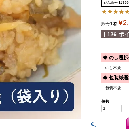
商品番号
17600
¥
2
販売価格
[
126
ポイ
◆ のし選択
◆ 包装紙選