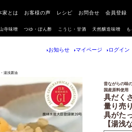
検索
本家とは
お客様の声
レシピ
お問合せ
会員登録
山寺味噌
つゆ・ぽん酢
こうじ・甘酒
天然醸造味噌
も
お知らせ
マイページ
ログイン
家・湯浅醤油
昔ながらの味
国産原料使用
具だく
量り売り
具がた
【湯浅