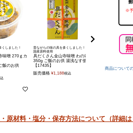
※予
多くしました！
昔ながらの味の具を多くしました！
昔ながらの味の具を多
国産原料使用
国産原料使用
味噌 270ｇカ
具だくさん金山寺味噌 わの箱
具だくさん金山寺味
350g ご飯のお供 湯浅なす使用
ップ
ご飯のお供
【17435】
具がたっぷりのご
商品について
】
【湯浅なす使用】
販売価格
¥
1,188
税込
販売価格
¥
1,663
込
税
限・原材料・塩分・保存方法について（詳細は