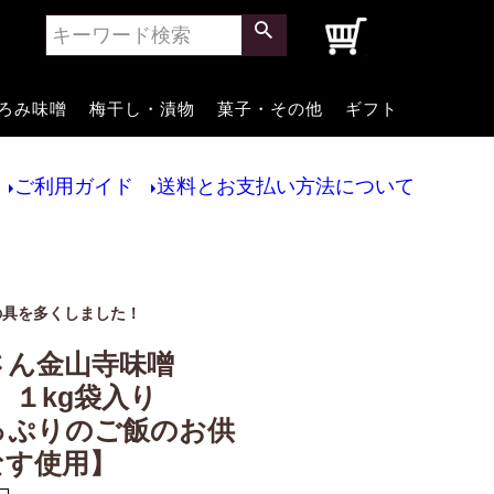
0
ろみ味噌
梅干し・漬物
菓子・その他
ギフト
ご利用ガイド
送料とお支払い方法について
の具を多くしました！
さん金山寺味噌
 １kg袋入り
っぷりのご飯のお供
なす使用】