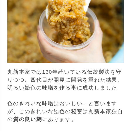
丸新本家では130年続いている伝統製法を守
りつつ、四代目が開発に開発を重ねた結果、
明るい飴色の味噌を作る事に成功しました。
色のきれいな味噌はおいしい…と言います
が、このきれいな飴色の秘密は丸新本家独自
の
質の良い麹
にあります。