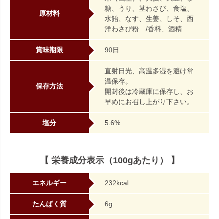
糖、うり、茎わさび、食塩、
原材料
水飴、なす、生姜、しそ、西
洋わさび粉 /香料、酒精
賞味期限
90日
直射日光、高温多湿を避け常
温保存。
保存方法
開封後は冷蔵庫に保存し、お
早めにお召し上がり下さい。
塩分
5.6%
【 栄養成分表示（100gあたり） 】
エネルギー
232kcal
たんぱく質
6g