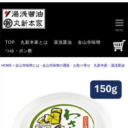
MENU
TOP
丸新本家とは
湯浅醤油
金山寺味噌
つゆ・ポン酢
HOME
金山寺味噌とは - 金山寺味噌の通販・お取り寄せ 丸新本家・湯浅醤油