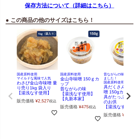
保存方法について（詳細はこちら）
● この商品の他のサイズはこちら！
国産原料使用
国産原料使用
昔ながらの味の具を多
マイルドな風味で人気
金山寺味噌 150ｇカ
ました！
わさび金山寺味噌 量
国産原料使用
ップ
具だくさん金山寺
り売り1kg 袋入り
昔ながらの味
噌 150gカップ
【湯浅なす使用】
【湯浅なす使用】
具がたっぷりのご
【丸新本家】
販売価格
¥
2,527
税込
のお供
販売価格
¥
475
【湯浅なす使用】
税込
販売価格
¥
540
税