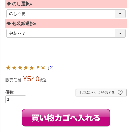
◆ のし選択
(
必
◆ 包装紙選択
須
)
(
必
須
)
5.00
（
2
）
¥
540
販売価格
税込
お気に入りに登録する