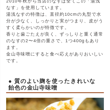
2010年秋から当店のなすは全てこの「湯浅
なす」を使用しています。
湯浅なすの特徴は、直径約10cmの丸型で水
分が少なく、しっかりと実がつまり、皮がう
すく柔らかいのが特徴です。
香りと歯ごたえが良く、ずっしりと重く通常
のなすの2〜4倍の重さで、1つ400gもあり
ます。
金山寺味噌にすると食べ応えがありおいしい
です。
● 質のよい麹を使ったきれいな
飴色の金山寺味噌