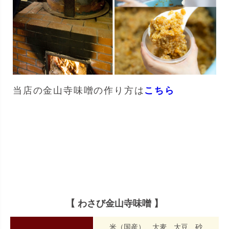
当店の金山寺味噌の作り方は
こちら
【 わさび金山寺味噌 】
米（国産）、大麦、大豆、砂