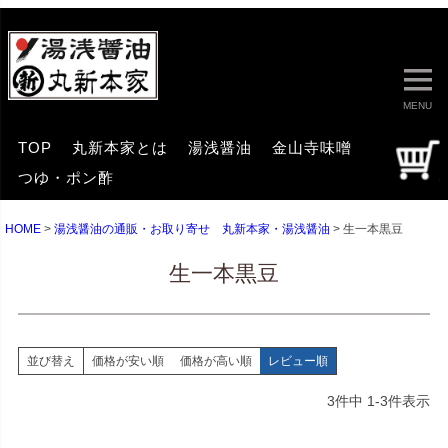
MENU
TOP
丸新本家とは
湯浅醤油
金山寺味噌
つゆ・ポン酢
HOME
湯浅醤油の通販・お取り寄せ 丸新本家・湯浅醤油
生一本黒豆
生一本黒豆
並び替え
価格が安い順
価格が高い順
レビュー順
3
件中
1
-
3
件表示