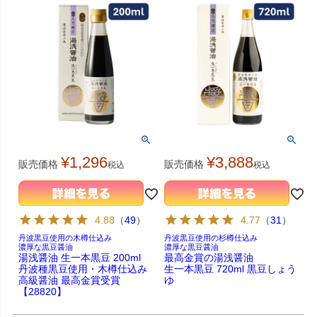
¥
1,296
¥
3,888
販売価格
販売価格
税込
税込
4.88
（
49
）
4.77
（
31
）
丹波黒豆使用の木樽仕込み
丹波黒豆使用の杉樽仕込み
濃厚な黒豆醤油
濃厚な黒豆醤油
湯浅醤油 生一本黒豆 200ml
最高金賞の湯浅醤油
丹波種黒豆使用・木樽仕込み
生一本黒豆 720ml 黒豆しょう
高級醤油 最高金賞受賞
ゆ
【28820】