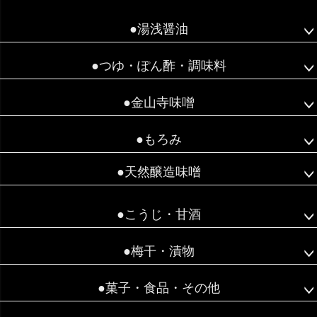
ペー
ジト
●湯浅醤油
ップ
へ
●つゆ・ぽん酢・調味料
●金山寺味噌
●もろみ
●天然醸造味噌
●こうじ・甘酒
●梅干・漬物
●菓子・食品・その他