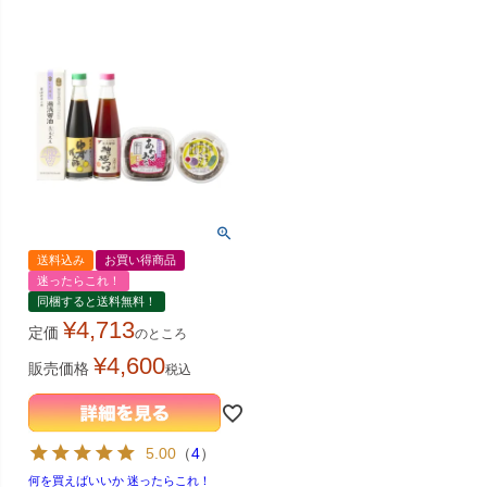
送料込み
お買い得商品
迷ったらこれ！
同梱すると送料無料！
¥
4,713
定価
のところ
¥
4,600
販売価格
税込
5.00
（
4
）
何を買えばいいか 迷ったらこれ！