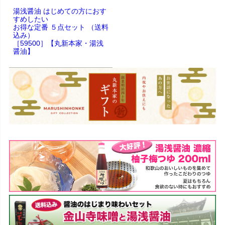
湯浅醤油 はじめての方におす
すめしたい
お得な定番 ５点セット （送料
込み）
［59500］【丸新本家・湯浅
醤油】