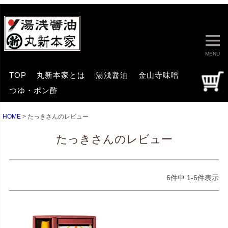
MENU
TOP
丸新本家とは
湯浅醤油
金山寺味噌
つゆ・ポン酢
HOME
たっきさんのレビュー
たっきさんのレビュー
6
件中
1
-
6
件表示