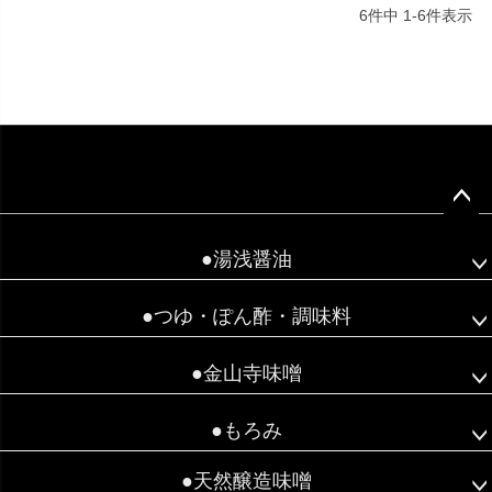
6
件中
1
-
6
件表示
ペー
ジト
●湯浅醤油
ップ
へ
●つゆ・ぽん酢・調味料
●金山寺味噌
●もろみ
●天然醸造味噌