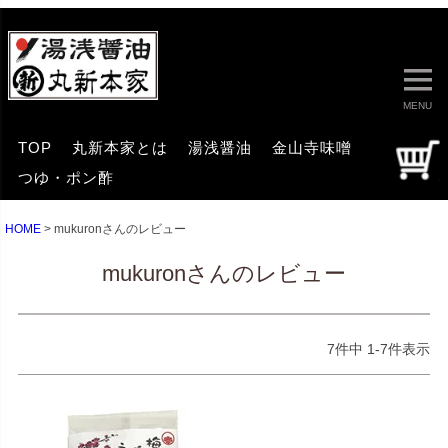
MENU
TOP
丸新本家とは
湯浅醤油
金山寺味噌
つゆ・ポン酢
HOME
mukuronさんのレビュー
mukuronさんのレビュー
7
件中
1
-
7
件表示