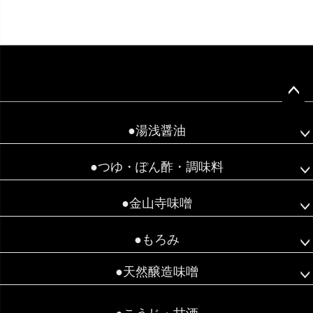
ペー
ジト
●湯浅醤油
ップ
へ
●つゆ・ぽん酢・調味料
●金山寺味噌
●もろみ
●天然醸造味噌