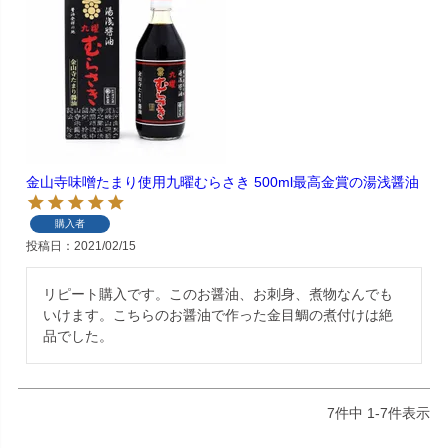
金山寺味噌たまり使用九曜むらさき 500ml最高金賞の湯浅醤油
購入者
投稿日
2021/02/15
リピート購入です。このお醤油、お刺身、煮物なんでも
いけます。こちらのお醤油で作った金目鯛の煮付けは絶
品でした。
7
件中
1
-
7
件表示