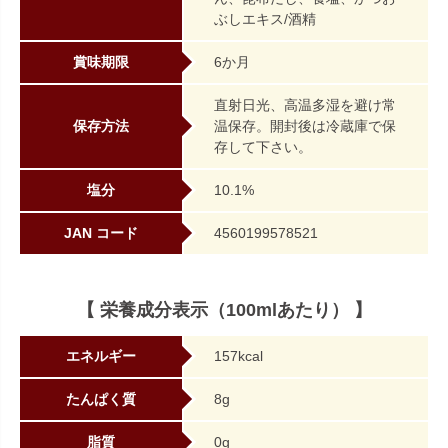
ぶしエキス/酒精
賞味期限
6か月
直射日光、高温多湿を避け常
保存方法
温保存。開封後は冷蔵庫で保
存して下さい。
塩分
10.1%
JAN コード
4560199578521
【 栄養成分表示（100mlあたり） 】
エネルギー
157kcal
たんぱく質
8g
脂質
0g