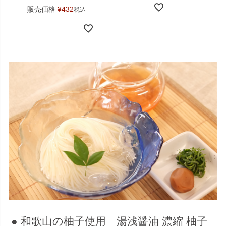
販売価格
¥
432
税込
● 和歌山の柚子使用 湯浅醤油 濃縮 柚子