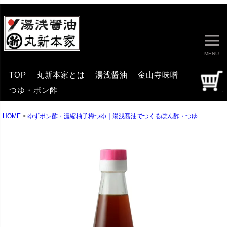
MENU
TOP
丸新本家とは
湯浅醤油
金山寺味噌
つゆ・ポン酢
HOME
ゆずポン酢・濃縮柚子梅つゆ｜湯浅醤油でつくるぽん酢・つゆ