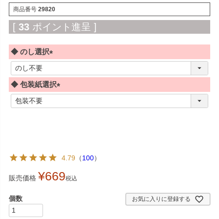
商品番号
29820
[
33
ポイント進呈 ]
◆ のし選択
(
必
◆ 包装紙選択
須
)
(
必
須
)
4.79
（
100
）
¥
669
販売価格
税込
お気に入りに登録する