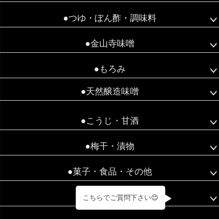
へ
●つゆ・ぽん酢・調味料
●金山寺味噌
●もろみ
●天然醸造味噌
●こうじ・甘酒
●梅干・漬物
●菓子・食品・その他
●お試しセット
こちらでご質問下さい😊