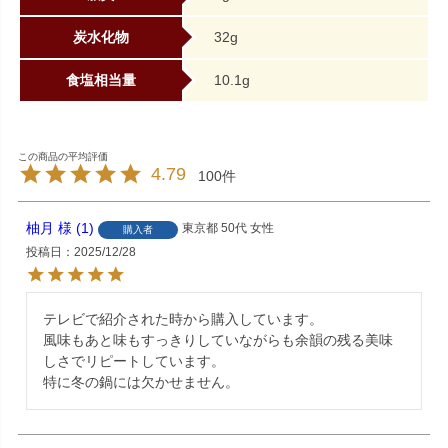
炭水化物
32g
食塩相当量
10.1g
4.79
100
柚月
1
東京都
50代
女性
購入者
投稿日
2025/12/28
テレビで紹介された時から購入しています。

風味もあと味もすっきりしていながらも余韻の残る美味
しさでリピートしています。

特に冬の鍋には欠かせません。