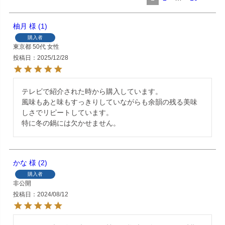
柚月
1
購入者
東京都
50代
女性
投稿日
2025/12/28
テレビで紹介された時から購入しています。

風味もあと味もすっきりしていながらも余韻の残る美味
しさでリピートしています。

特に冬の鍋には欠かせません。
かな
2
購入者
非公開
投稿日
2024/08/12