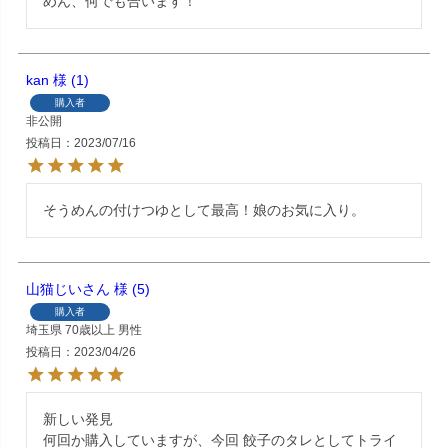
めん、何でも合います！
kan
1
購入者
非公開
投稿日
2023/07/16
そうめんの付けつゆとして最高！娘のお気に入り。
山猫じいさん
5
購入者
埼玉県
70歳以上
男性
投稿日
2023/04/26
新しい発見

何回か購入していますが、今回 餃子のタレとしてトライ