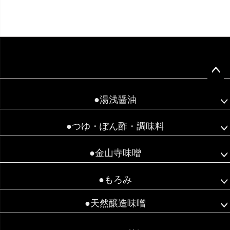
ペー
ジト
●湯浅醤油
ップ
へ
●つゆ・ぽん酢・調味料
●金山寺味噌
●もろみ
●天然醸造味噌