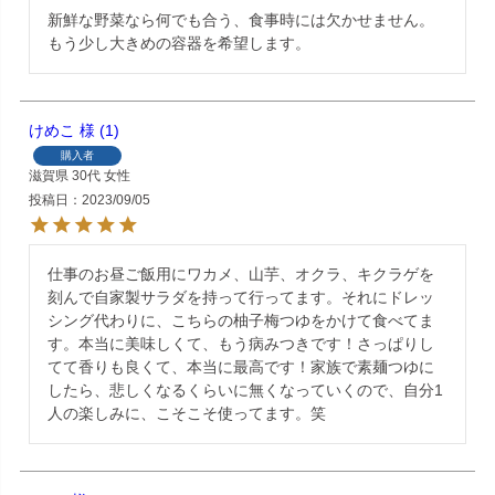
新鮮な野菜なら何でも合う、食事時には欠かせません。
もう少し大きめの容器を希望します。
けめこ
1
購入者
滋賀県
30代
女性
投稿日
2023/09/05
仕事のお昼ご飯用にワカメ、山芋、オクラ、キクラゲを
刻んで自家製サラダを持って行ってます。それにドレッ
シング代わりに、こちらの柚子梅つゆをかけて食べてま
す。本当に美味しくて、もう病みつきです！さっぱりし
てて香りも良くて、本当に最高です！家族で素麺つゆに
したら、悲しくなるくらいに無くなっていくので、自分1
人の楽しみに、こそこそ使ってます。笑