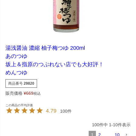
湯浅醤油 濃縮 柚子梅つゆ 200ml
あのつゆ
坂上＆指原のつぶれない店でも大好評！
めんつゆ
商品番号
29820
販売価格
¥
669
税込
4.79
100
100
件中
1
-
10
件表示
1
2
…
10