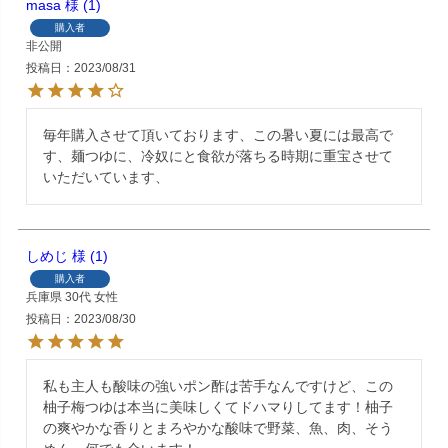
masa
1
購入者
非公開
投稿日
2023/08/31
毎年購入させて頂いております、この暑い夏には最高で
す、麺つゆに、冷奴にと食欲が落ちる時期に重宝させて
いただいています、
しめじ
1
購入者
兵庫県
30代
女性
投稿日
2023/08/30
私も主人も酸味の強いポン酢は苦手なんですけど、この
柚子梅つゆは本当に美味しくてドハマりしてます！柚子
の爽やかな香りとまろやかな酸味で野菜、魚、肉、そう