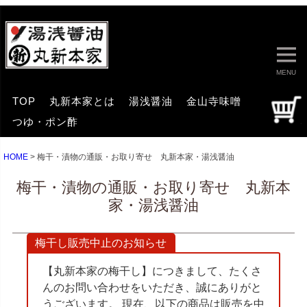
MENU
TOP
丸新本家とは
湯浅醤油
金山寺味噌
つゆ・ポン酢
HOME
梅干・漬物の通販・お取り寄せ 丸新本家・湯浅醤油
梅干・漬物の通販・お取り寄せ 丸新本
家・湯浅醤油
梅干し販売中止のお知らせ
【丸新本家の梅干し】につきまして、たくさ
んのお問い合わせをいただき、誠にありがと
うございます。 現在、以下の商品は販売を中