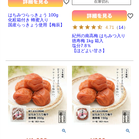
在庫切れ
はちみつらっきょう 100g
化粧箱付き 蜂蜜入り
国産らっきょう使用【梅辰】
4.71
（
14
）
紀州の南高梅 はちみつ入り
徳寿梅 1kg 箱入
塩分7.8％
【ほどよい甘さ】