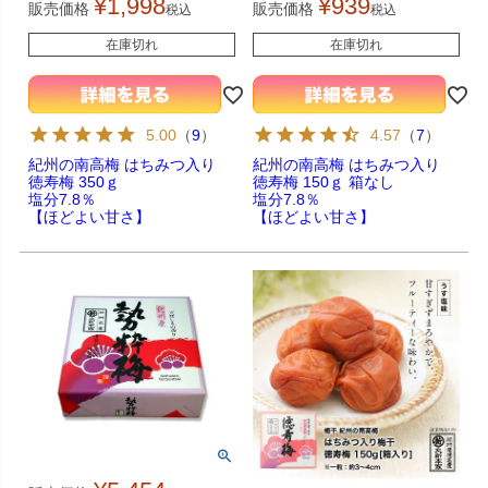
¥
1,998
¥
939
販売価格
販売価格
税込
税込
在庫切れ
在庫切れ
5.00
（
9
）
4.57
（
7
）
紀州の南高梅 はちみつ入り
紀州の南高梅 はちみつ入り
徳寿梅 350ｇ
徳寿梅 150ｇ 箱なし
塩分7.8％
塩分7.8％
【ほどよい甘さ】
【ほどよい甘さ】