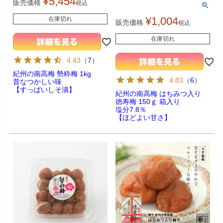
¥
5,454
販売価格
税込
¥
1,004
在庫切れ
販売価格
税込
在庫切れ
4.43
（
7
）
紀州の南高梅 勢粋梅 1kg
4.83
（
6
）
昔なつかしい味
【すっぱいしそ漬】
紀州の南高梅 はちみつ入り
徳寿梅 150ｇ 箱入り
塩分7.8％
【ほどよい甘さ】