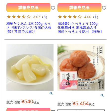
3.67
（
3
）
4.00
（
1
）
梅酢たくあん 1本 200g あっ
湯浅醤油らっきょう 100g
さり味でパリパリ食感の大根
化粧箱付き 湯浅醤油入り
漬け 常温でお届け
国産らっきょう使用 【梅辰】
¥
540
販売価格
¥
5,454
税込
販売価格
税込