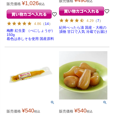
¥
490
販売価格
税込
¥
1,026
販売価格
税込
4.29
（
7
）
4.86
（
14
）
紀州べったら漬 国産・大根の
梅酢 紅生姜 （べにしょうが）
漬物 甘口で人気 冷蔵でお届け
150g
着色は赤しそを使用 国産原料
¥
540
¥
540
販売価格
販売価格
税込
税込