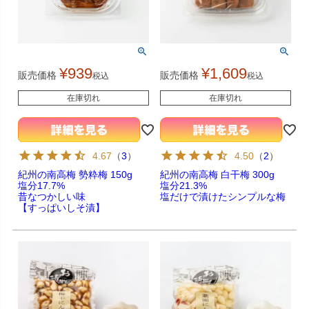
¥
939
¥
1,609
販売価格
販売価格
税込
税込
在庫切れ
在庫切れ
4.67
（
3
）
4.50
（
2
）
紀州の南高梅 勢粋梅 150g
紀州の南高梅 白干梅 300g
塩分17.7%
塩分21.3%
昔なつかしい味
塩だけで漬けたシンプルな梅
【すっぱいしそ漬】