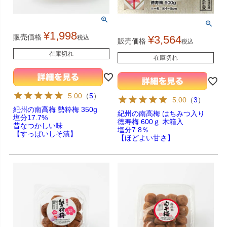
¥
1,998
販売価格
¥
3,564
税込
販売価格
税込
在庫切れ
在庫切れ
5.00
（
5
）
5.00
（
3
）
紀州の南高梅 勢粋梅 350g
紀州の南高梅 はちみつ入り
塩分17.7%
徳寿梅 600ｇ 木箱入
昔なつかしい味
塩分7.8％
【すっぱいしそ漬】
【ほどよい甘さ】