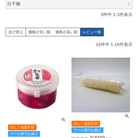
白干梅
3
件中
1
-
3
件表示
並び替え
価格が安い順
価格が高い順
レビュー順
16
件中
1
-
16
件表示
のし・包装不可
のし・包装不可
クール便でお届け
クール便でお届け