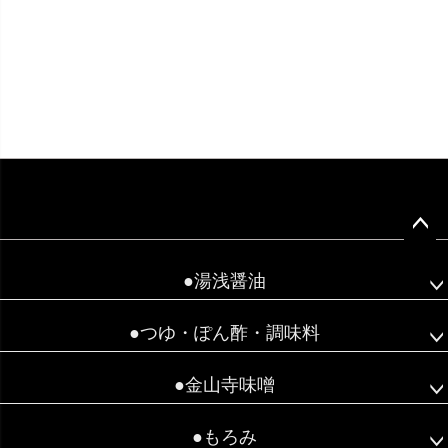
ペー
ジト
●湯浅醤油
ップ
へ
●つゆ・ぽん酢・調味料
●金山寺味噌
●もろみ