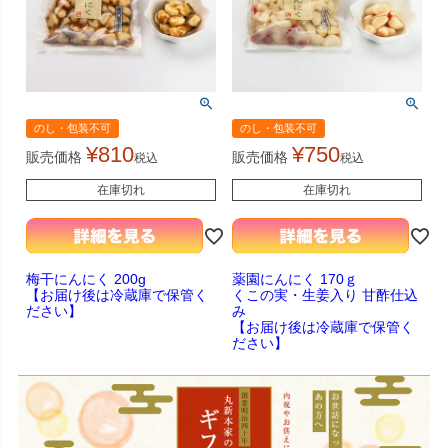
のし・包装不可
のし・包装不可
¥
810
¥
750
販売価格
販売価格
税込
税込
在庫切れ
在庫切れ
梅干にんにく 200g
薬園にんにく 170ｇ
【お届け後は冷蔵庫で保管く
くこの実・生姜入り 甘酢仕込
ださい】
み
【お届け後は冷蔵庫で保管く
ださい】