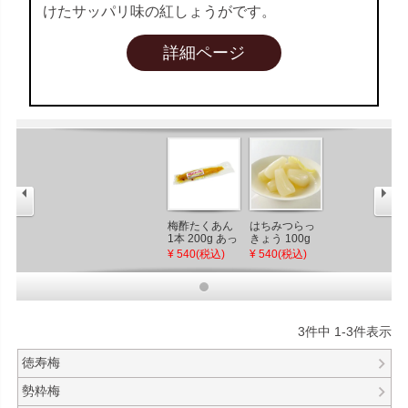
けたサッパリ味の紅しょうがです。
詳細ページ
梅酢たくあん
はちみつらっ
1本 200g あっ
きょう 100g
さり味でパリ
化粧箱付き 蜂
¥ 540(税込)
¥ 540(税込)
パリ食感の大
蜜入り
根漬け 常温で
国産らっきょ
お届け
う使用【梅
辰】
3
件中
1
-
3
件表示
徳寿梅
勢粋梅