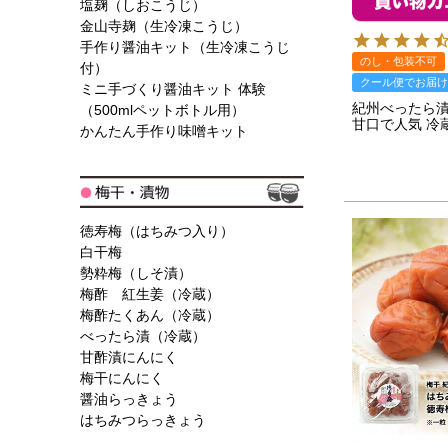
塩麹（しおこうじ）
金山寺麹（生冷凍こうじ）
手作り醤油キット（生冷凍こうじ
のし・包装不可
付）
クール便でお届け
ミニ手づくり醤油キット 体験
紀州べったら漬
（500mlペットボトル用）
甘口で人気 冷
かんたん手作り味噌キット
徳寿梅（はちみつ入り）
白干梅
勢粋梅（しそ漬）
梅酢 紅生姜（冷蔵）
梅酢たくあん（冷蔵）
べったら漬（冷蔵）
甘酢漬にんにく
梅干にんにく
醤油らっきょう
はちみつらっきょう