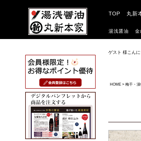
TOP
丸新
湯浅醤油
金
ゲスト 様こんに
HOME
梅干・漬