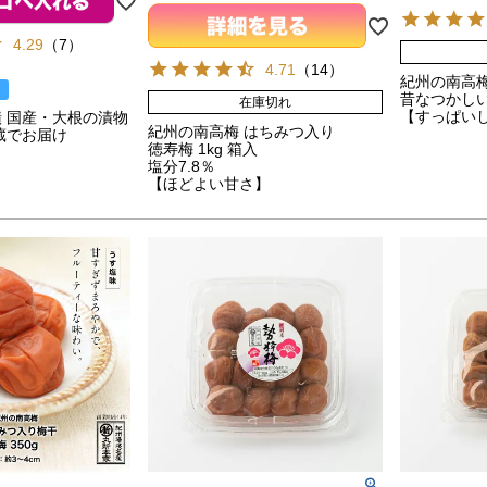
4.29
（
7
）
4.71
（
14
）
紀州の南高梅 
昔なつかし
在庫切れ
【すっぱい
 国産・大根の漬物
紀州の南高梅 はちみつ入り
蔵でお届け
徳寿梅 1kg 箱入
塩分7.8％
【ほどよい甘さ】