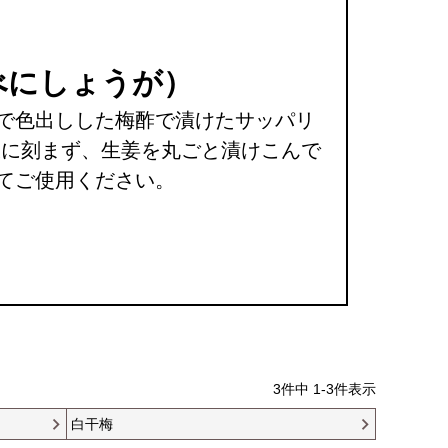
（べにしょうが）
で色出しした梅酢で漬けたサッパリ
沢に刻まず、生姜を丸ごと漬けこんで
てご使用ください。
3
件中
1
-
3
件表示
白干梅