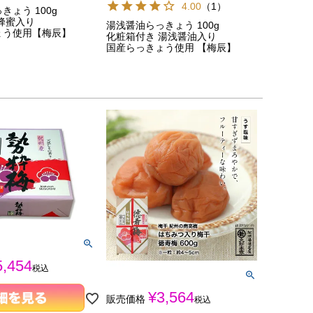
4.00
（
1
）
きょう 100g
蜂蜜入り
湯浅醤油らっきょう 100g
ょう使用【梅辰】
化粧箱付き 湯浅醤油入り
国産らっきょう使用 【梅辰】
5,454
税込
¥
3,564
販売価格
税込