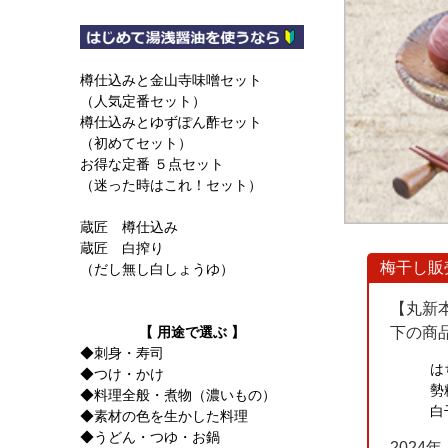
樽仕込みと金山寺味噌セット
（人気定番セット）
樽仕込みとゆずぽん酢セット
（初めてセット）
お得な定番 ５点セット
（迷った時はこれ！セット）
蔵匠 樽仕込み
蔵匠 白搾り
梅干し販
（だし無し白しょうゆ）
【丸新
【 用途で選ぶ 】
下の商
◆刺身・寿司
は
◆つけ・かけ
勢粋
◆料理全般・煮物（濃いもの）
白
◆素材の色を生かした料理
◆うどん・つゆ・お鍋
2024