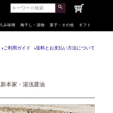
0
ろみ味噌
梅干し・漬物
菓子・その他
ギフト
ご利用ガイド
送料とお支払い方法について
丸新本家・湯浅醤油