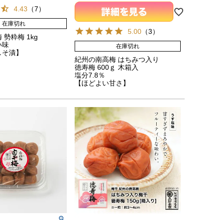
4.43
（
7
）
在庫切れ
5.00
（
3
）
勢粋梅 1kg
い味
在庫切れ
しそ漬】
紀州の南高梅 はちみつ入り
徳寿梅 600ｇ 木箱入
塩分7.8％
【ほどよい甘さ】