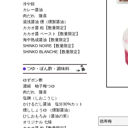
冷や奴
カレー醤油
肉だれ 隆喜
湯浅醤油 燻（燻製醤油）
カカオ醤 粒【数量限定】
カカオ醤 ペースト【数量限定】
海中熟成醤油【数量限定】
SHINKO NOIRE【数量限定】
SHINKO BLANCHE【数量限定】
ゆずポン酢
濃縮 柚子梅つゆ
肉だれ 隆喜
塩麹（しおこうじ）
かけるだし醤油 塩分30%カット
燻ししょうゆ （燻製醤油）
ひしおもろみ（醤油の実）
徳寿梅
オリジナル 七味