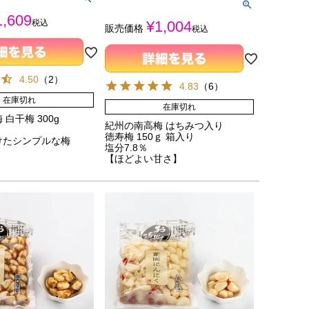
1,609
税込
¥
1,004
販売価格
税込
4.50
（
2
）
4.83
（
6
）
在庫切れ
在庫切れ
白干梅 300g
紀州の南高梅 はちみつ入り
徳寿梅 150ｇ 箱入り
けたシンプルな梅
塩分7.8％
【ほどよい甘さ】