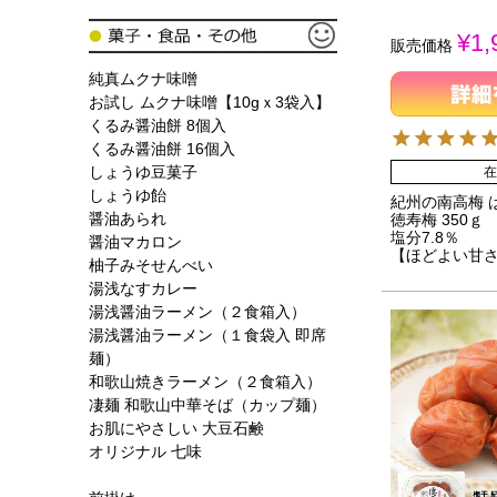
¥
1,
販売価格
純真ムクナ味噌
お試し ムクナ味噌【10gｘ3袋入】
くるみ醤油餅 8個入
くるみ醤油餅 16個入
しょうゆ豆菓子
在
しょうゆ飴
紀州の南高梅 
醤油あられ
徳寿梅 350ｇ
塩分7.8％
醤油マカロン
【ほどよい甘
柚子みそせんべい
湯浅なすカレー
湯浅醤油ラーメン（２食箱入）
湯浅醤油ラーメン（１食袋入 即席
麺）
和歌山焼きラーメン（２食箱入）
凄麺 和歌山中華そば（カップ麺）
お肌にやさしい 大豆石鹸
オリジナル 七味