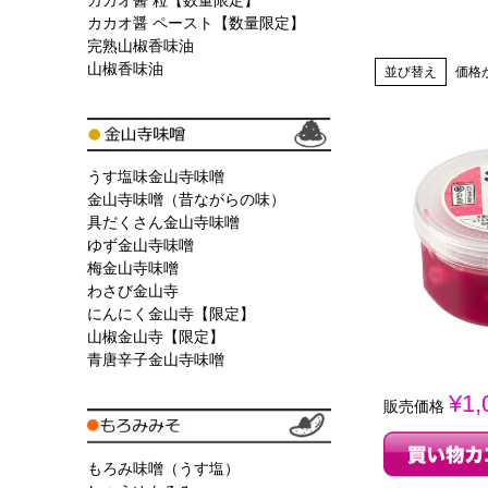
カカオ醤 粒【数量限定】
カカオ醤 ペースト【数量限定】
完熟山椒香味油
山椒香味油
並び替え
価格
うす塩味金山寺味噌
金山寺味噌（昔ながらの味）
具だくさん金山寺味噌
ゆず金山寺味噌
梅金山寺味噌
わさび金山寺
にんにく金山寺【限定】
山椒金山寺【限定】
青唐辛子金山寺味噌
¥
1,
販売価格
もろみ味噌（うす塩）