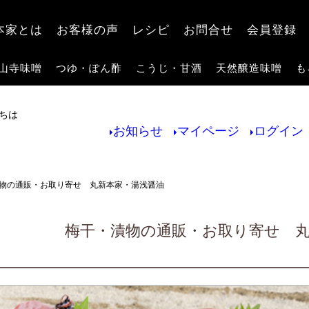
検索
本家とは
お客様の声
レシピ
お問合せ
会員登録
山寺味噌
つゆ・ぽん酢
こうじ・甘酒
天然醸造味噌
も
ちは
お知らせ
マイページ
ログイン
物の通販・お取り寄せ 丸新本家・湯浅醤油
梅干・漬物の通販・お取り寄せ 