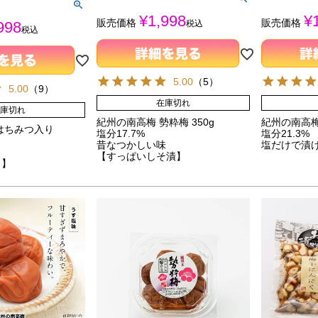
¥
1,998
¥
販売価格
販売価格
税込
998
税込
5.00
（
5
）
5.00
（
9
）
在庫切れ
庫切れ
紀州の南高梅 勢粋梅 350g
紀州の南高梅 
はちみつ入り
塩分17.7%
塩分21.3%
昔なつかしい味
塩だけで漬
【すっぱいしそ漬】
さ】