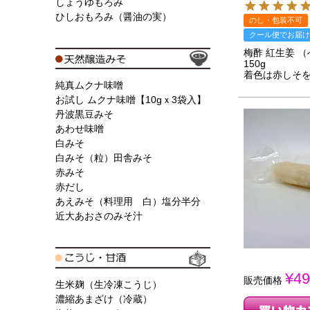
しょうゆもろみ
ひしおもろみ（醤油の実）
のし・包装不可
クール便でお届け
梅酢 紅生姜 
150g
着色は赤しそを
純真ムクナ味噌
お試し ムクナ味噌【10gｘ3袋入】
丹波黒豆みそ
あわせ味噌
白みそ
白みそ（粒）田舎みそ
赤みそ
赤だし
あえみそ（料理用 白）塩分半分
近大あおさのみそ汁
¥
49
販売価格
生米麹（生冷凍こうじ）
濃縮あまざけ（冷蔵）