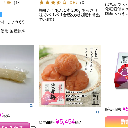
4.86
（
14
）
3.67
（
3
）
はちみつらっ
化粧箱付き 
梅酢たくあん 1本 200g あっさり
国産らっき
味でパリパリ食感の大根漬け 常温
でお届け
（べにしょうが）
使用 国産原料
¥
販売価格
0
税込
¥
5,454
販売価格
税込