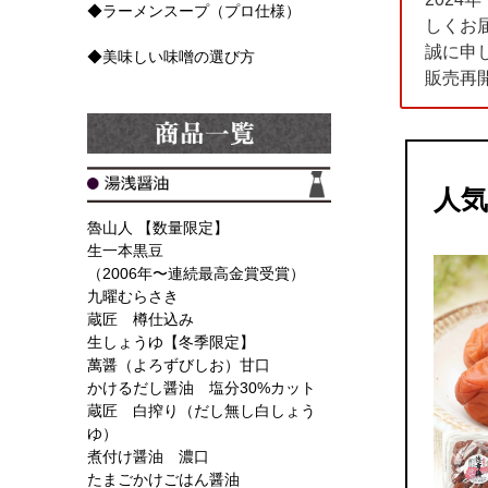
◆ラーメンスープ（プロ仕様）
しくお
誠に申
◆美味しい味噌の選び方
販売再
人
魯山人 【数量限定】
生一本黒豆
（2006年〜連続最高金賞受賞）
九曜むらさき
蔵匠 樽仕込み
生しょうゆ【冬季限定】
萬醤（よろずびしお）甘口
かけるだし醤油 塩分30%カット
蔵匠 白搾り（だし無し白しょう
ゆ）
煮付け醤油 濃口
たまごかけごはん醤油