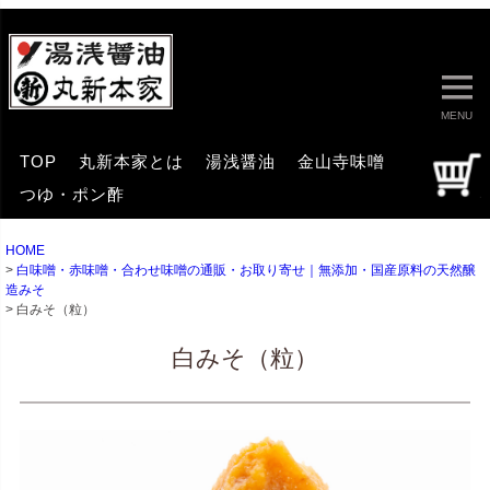
MENU
TOP
丸新本家とは
湯浅醤油
金山寺味噌
つゆ・ポン酢
HOME
白味噌・赤味噌・合わせ味噌の通販・お取り寄せ｜無添加・国産原料の天然醸
造みそ
白みそ（粒）
白みそ（粒）