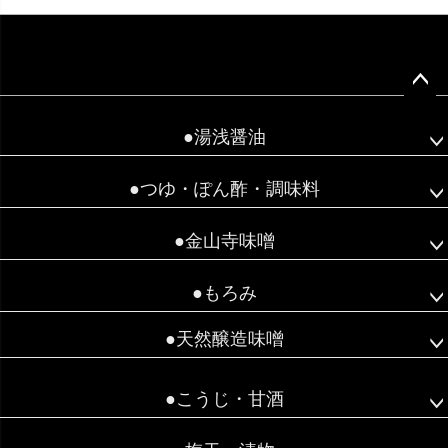
ペー
ジト
●湯浅醤油
ップ
へ
●つゆ・ぽん酢・調味料
●金山寺味噌
●もろみ
●天然醸造味噌
●こうじ・甘酒