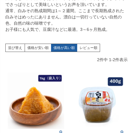
でさっぱりとして美味しいというお声を頂いています。
通常、白みその熟成期間は1～２週間。ここまで長期熟成された
白みそはめったにありません。漂白は一切行っていない自然の
色、自然の味の味噌です。
お子様にも人気で、豆腐汁などに最適。3～6ヶ月熟成。
並び替え
価格が安い順
価格が高い順
レビュー順
2
件中
1
-
2
件表示