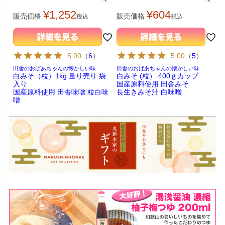
¥
1,252
¥
604
販売価格
販売価格
税込
税込
5.00
（
6
）
5.00
（
5
）
田舎のおばあちゃんの懐かしい味
田舎のおばあちゃんの懐かしい味
白みそ（粒）1kg 量り売り 袋
白みそ (粒） 400ｇカップ
入り
国産原料使用 田舎みそ
国産原料使用 田舎味噌 粒白味
長生きみそ汁 白味噌
噌