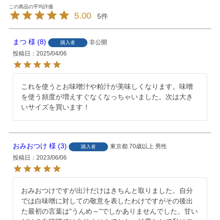
5.00
5
まつ
8
非公開
購入者
投稿日
2025/04/06
これを使うとお味噌汁や粕汁が美味しくなります。味噌
を使う頻度が増えすぐなくなっちゃいました。次は大き
いサイズを買います！
おみおつけ
3
東京都
70歳以上
男性
購入者
投稿日
2023/06/06
おみおつけですが出汁だけはきちんと取りました。自分
では白味噌に対しての敬意を表したわけですがその後出
た最初の言葉は"うんめ～"でしかありませんでした。甘い