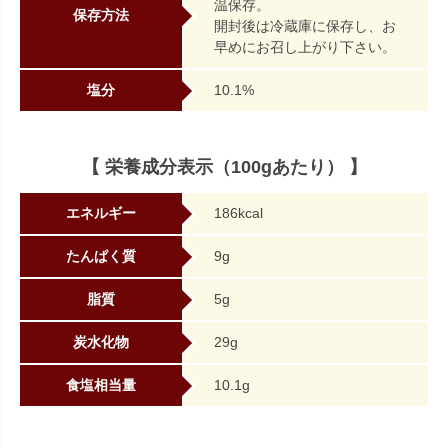
温保存。
保存方法
開封後は冷蔵庫に保存し、お
早めにお召し上がり下さい。
塩分
10.1%
【 栄養成分表示（100gあたり） 】
エネルギー
186kcal
たんぱく質
9g
脂質
5g
炭水化物
29g
食塩相当量
10.1g