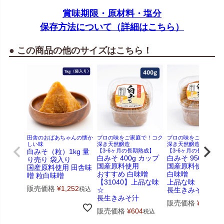
賞味期限・原材料・塩分
保存方法について（詳細はこちら）
● この商品の他のサイズはこちら！
田舎のおばあちゃんの懐か
プロの味をご家庭で！コク
プロの味をご家庭で！
しい味
深き天然醸造
深き天然醸造
白みそ（粒）1kg 量
【3-6ヶ月の長期熟成】
【3-6ヶ月の長期熟成
白みそ 400g カップ
白みそ 950g カッ
り売り 袋入り
国産原料使用
国産原料使用
国産原料使用 田舎味
おすすめ 白味噌
白味噌
噌 粒白味噌
【31040】上品な味
上品な味
販売価格
¥
1,252
税込
☆
長生きみそ汁に
長生きみそ汁
販売価格
¥
1,328
販売価格
¥
604
税込