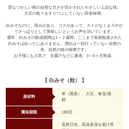
昔なつかしい糀の自然な甘さが活かされたやさしい上品な味。
大豆の粒々をすりつぶしていない田舎味噌。
白みそなのに、深みがあり、コクがあって、カドがなくまろやか
でさっぱりとして美味しいというお声を頂いています。
通常、白みその熟成期間は1～２週間。ここまで長期熟成された
白みそはめったにありません。漂白は一切行っていない自然の
色、自然の味の味噌です。
お子様にも人気で、豆腐汁などに最適。3～6ヶ月熟成。
【 白みそ（粒） 】
米（国産）、大豆、食塩/酒
原材料
精
賞味期限
180日
直射日光、高温多湿を避け常