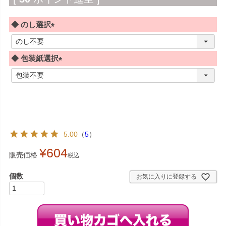
◆ のし選択
(
必
◆ 包装紙選択
須
)
(
必
須
)
5.00
（
5
）
¥
604
販売価格
税込
お気に入りに登録する