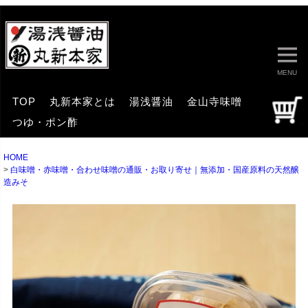
MENU
TOP
丸新本家とは
湯浅醤油
金山寺味噌
つゆ・ポン酢
HOME
白味噌・赤味噌・合わせ味噌の通販・お取り寄せ｜無添加・国産原料の天然醸
造みそ