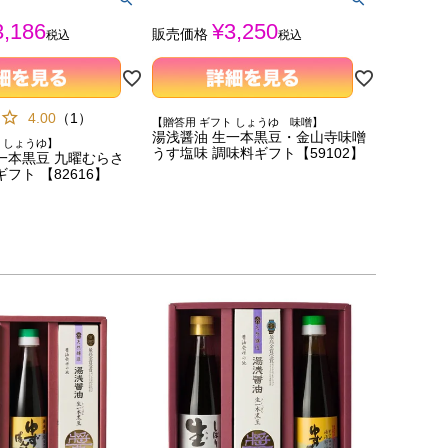
3,186
¥
3,250
販売価格
税込
税込
4.00
（
1
）
【贈答用 ギフト しょうゆ 味噌】
湯浅醤油 生一本黒豆・金山寺味噌
 しょうゆ】
うす塩味 調味料ギフト【59102】
一本黒豆 九曜むらさ
フト 【82616】