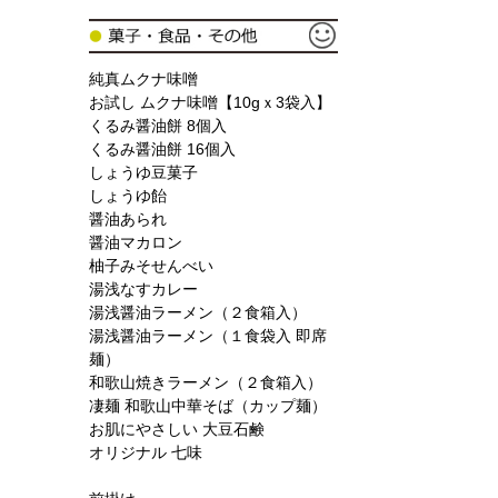
純真ムクナ味噌
お試し ムクナ味噌【10gｘ3袋入】
くるみ醤油餅 8個入
くるみ醤油餅 16個入
しょうゆ豆菓子
しょうゆ飴
醤油あられ
醤油マカロン
柚子みそせんべい
湯浅なすカレー
湯浅醤油ラーメン（２食箱入）
湯浅醤油ラーメン（１食袋入 即席
麺）
和歌山焼きラーメン（２食箱入）
凄麺 和歌山中華そば（カップ麺）
お肌にやさしい 大豆石鹸
オリジナル 七味