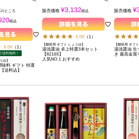
2
¥
3,132
¥
販売価格
販売価格
のところ
税込
920
税込
5.00
（
1
）
【贈答用 ギフト しょうゆ】
【贈答用 ギフト
5.00
（
1
）
湯浅醤油 卓上特選3本セット
湯浅醤油 生
で送料無料！
【82165】
き 最高金賞ギ
人気NO.1 おすすめ
ょうゆ】
調味料 ギフト 特選
 【送料込】