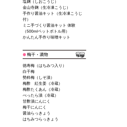
塩麹（しおこうじ）
金山寺麹（生冷凍こうじ）
手作り醤油キット（生冷凍こうじ
付）
ミニ手づくり醤油キット 体験
（500mlペットボトル用）
かんたん手作り味噌キット
徳寿梅（はちみつ入り）
白干梅
勢粋梅（しそ漬）
梅酢 紅生姜（冷蔵）
梅酢たくあん（冷蔵）
べったら漬（冷蔵）
甘酢漬にんにく
梅干にんにく
醤油らっきょう
はちみつらっきょう