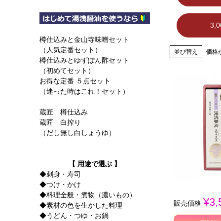
3,
樽仕込みと金山寺味噌セット
（人気定番セット）
並び替え
価格
樽仕込みとゆずぽん酢セット
（初めてセット）
お得な定番 ５点セット
（迷った時はこれ！セット）
蔵匠 樽仕込み
蔵匠 白搾り
（だし無し白しょうゆ）
【 用途で選ぶ 】
◆刺身・寿司
◆つけ・かけ
◆料理全般・煮物（濃いもの）
¥
3,
販売価格
◆素材の色を生かした料理
◆うどん・つゆ・お鍋