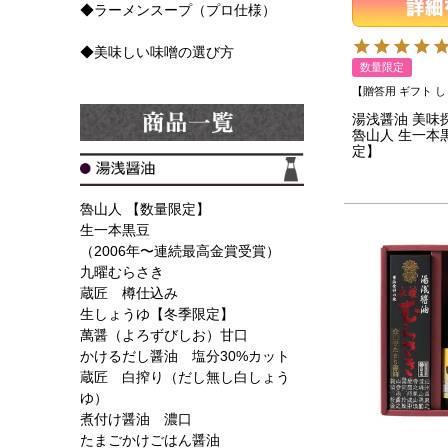
◆ラーメンスープ（プロ仕様）
◆美味しい味噌の選び方
数量限定
【贈答用 ギフト 
湯浅醤油 美味探求
魯山人 生一本
定】
魯山人 【数量限定】
生一本黒豆
（2006年〜連続最高金賞受賞）
九曜むらさき
蔵匠 樽仕込み
生しょうゆ【冬季限定】
萬醤（よろずびしお）甘口
かけるだし醤油 塩分30%カット
蔵匠 白搾り（だし無し白しょう
ゆ）
煮付け醤油 濃口
たまごかけごはん醤油