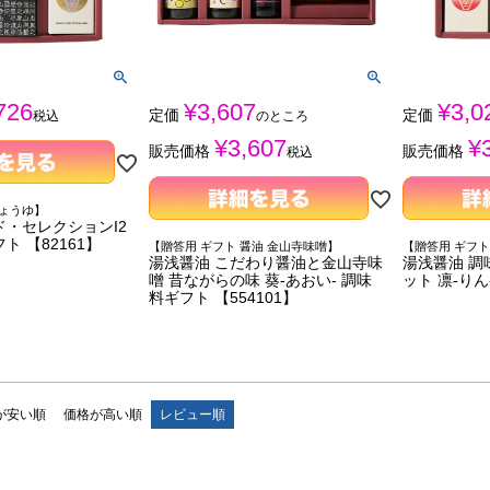
726
¥
3,607
¥
3,0
定価
定価
税込
のところ
¥
3,607
¥
販売価格
販売価格
税込
しょうゆ】
ド・セレクションI2
ト 【82161】
【贈答用 ギフト 醤油 金山寺味噌】
【贈答用 ギフト
湯浅醤油 こだわり醤油と金山寺味
湯浅醤油 調
噌 昔ながらの味 葵-あおい- 調味
ット 凛-りん
料ギフト 【554101】
が安い順
価格が高い順
レビュー順