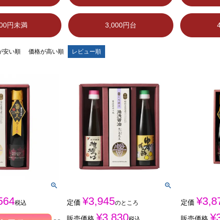
000円未満
3,000円台
が安い順
価格が高い順
レビュー順
564
¥
3,945
¥
3,8
定価
定価
税込
のところ
¥
3,830
¥
販売価格
販売価格
税込