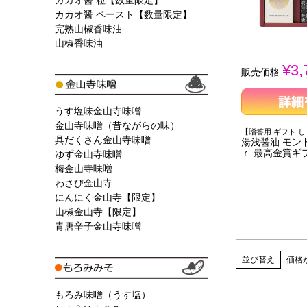
カカオ醤 粒【数量限定】
カカオ醤 ペースト【数量限定】
完熟山椒香味油
山椒香味油
¥
3,
販売価格
うす塩味金山寺味噌
金山寺味噌（昔ながらの味）
【贈答用 ギフト 
具だくさん金山寺味噌
湯浅醤油 モン
ｒ 最高金賞ギフ
ゆず金山寺味噌
梅金山寺味噌
わさび金山寺
にんにく金山寺【限定】
山椒金山寺【限定】
青唐辛子金山寺味噌
並び替え
価格
もろみ味噌（うす塩）