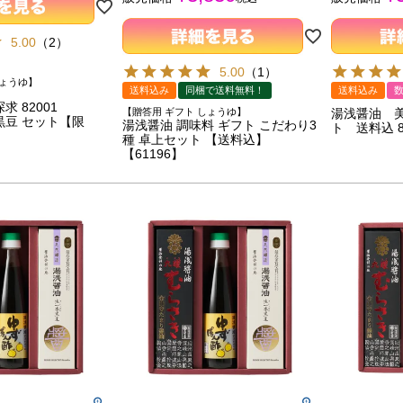
5.00
（
2
）
5.00
（
1
）
しょうゆ】
送料込み
同梱で送料無料！
送料込み
 82001
【贈答用 ギフト しょうゆ】
湯浅醤油 美
黒豆 セット【限
湯浅醤油 調味料 ギフト こだわり3
ト 送料込 8
種 卓上セット 【送料込】
【61196】