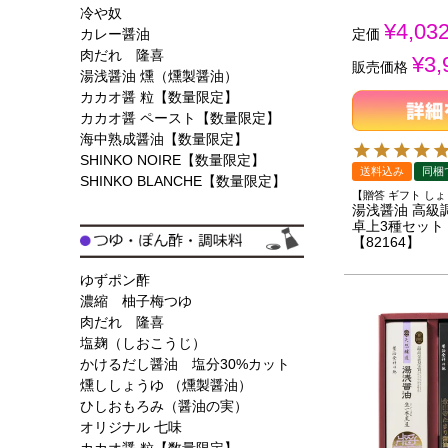
冷や奴
¥
4,03
カレー醤油
定価
肉だれ 隆喜
¥
3,
販売価格
湯浅醤油 燻（燻製醤油）
カカオ醤 粒【数量限定】
カカオ醤 ペースト【数量限定】
海中熟成醤油【数量限定】
SHINKO NOIRE【数量限定】
送料込み
同梱
SHINKO BLANCHE【数量限定】
【贈答 ギフト し
湯浅醤油 高級
卓上3種セット
【82164】
ゆずポン酢
濃縮 柚子梅つゆ
肉だれ 隆喜
塩麹（しおこうじ）
かけるだし醤油 塩分30%カット
燻ししょうゆ （燻製醤油）
ひしおもろみ（醤油の実）
オリジナル 七味