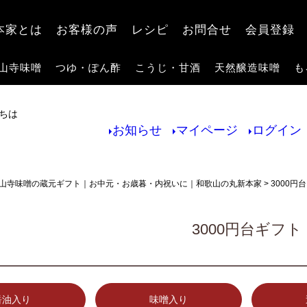
検索
本家とは
お客様の声
レシピ
お問合せ
会員登録
山寺味噌
つゆ・ぽん酢
こうじ・甘酒
天然醸造味噌
も
ちは
お知らせ
マイページ
ログイン
山寺味噌の蔵元ギフト｜お中元・お歳暮・内祝いに｜和歌山の丸新本家
3000円
3000円台ギフト
醤油入り
味噌入り