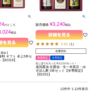
24
¥
3,240
販売価格
のところ
税込
3,024
税込
5.00
（
1
）
在庫切れ
 醤油 】
味料 ギフト 卓上3本セ
数量限定
冬季限定
-【82319】
生しぼりが入った今だけのセット！
湯浅醤油 生醤油・生一本黒豆・ゆ
ずぽん酢 3本セット【冬季限定】
【82331】
12
件中
1
-
12
件表示