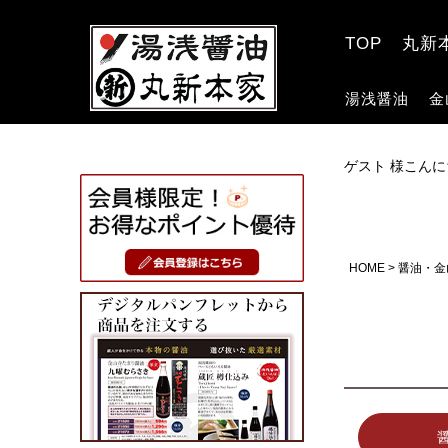
TOP
丸新
湯浅醤油
金
ゲスト 様こんに
HOME
醤油・金