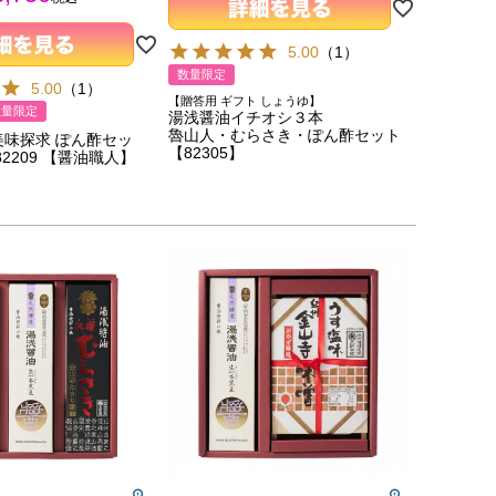
5.00
（
1
）
数量限定
5.00
（
1
）
【贈答用 ギフト しょうゆ】
数量限定
湯浅醤油イチオシ３本
魯山人・むらさき・ぽん酢セット
味探求 ぽん酢セッ
【82305】
2209 【醤油職人】