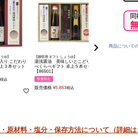
商品について
ょうゆ】
【贈答用 ギフト しょうゆ】
【贈答用 ギフト しょう
入り こだわり
湯浅醤油 美味しいとこどり 食
湯浅醤油 食事が楽
卓上３本セット
べくらべギフト 卓上５本セット
卓上 ５本セット 【8
【86501】
販売価格
¥
4,611
税
数量限定
税込
販売価格
¥
5,853
税込
限・原材料・塩分・保存方法について（詳細は