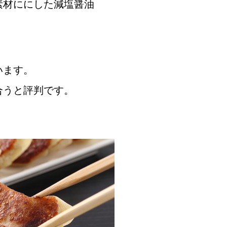
素材ににした減塩醤油
います。
合うと評判です。