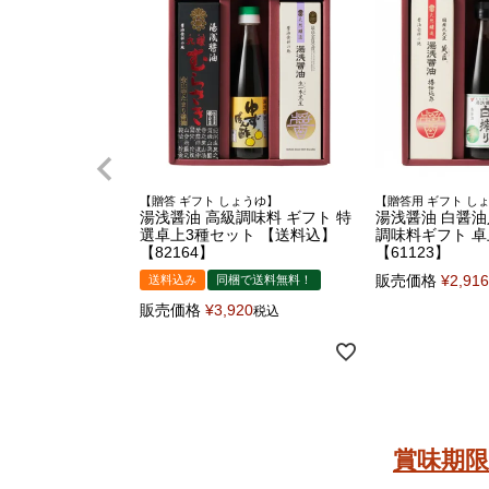
【贈答 ギフト しょうゆ】
【贈答用 ギフト し
湯浅醤油 高級調味料 ギフト 特
湯浅醤油 白醤油
選卓上3種セット 【送料込】
調味料ギフト 
【82164】
【61123】
販売価格
¥
2,916
送料込み
同梱で送料無料！
販売価格
¥
3,920
税込
賞味期