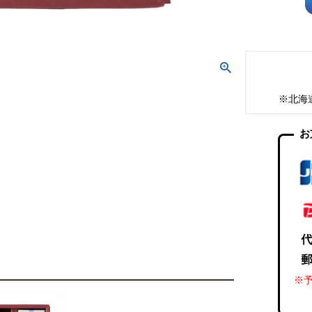
※北海
お
※予