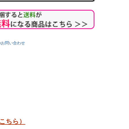
のお問い合わせ
ゆ】
【贈答 ギフト しょうゆ】
【贈答用 ギフト しょうゆ
しくになる
湯浅醤油 厳選 5種 食事が楽し
湯浅醤油 食卓を彩る
6126】
くになる 卓上 調味料 特別 セッ
【87218】
ト 【86591】 送料込
販売価格
¥
4,525
込
税込
送料込み
同梱で送料無料！
販売価格
¥
4,770
税込
こちら）