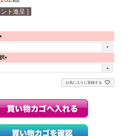
税込
ント進呈 ]
(
必
択
須
(
)
必
須
お気に入りに登録する
)