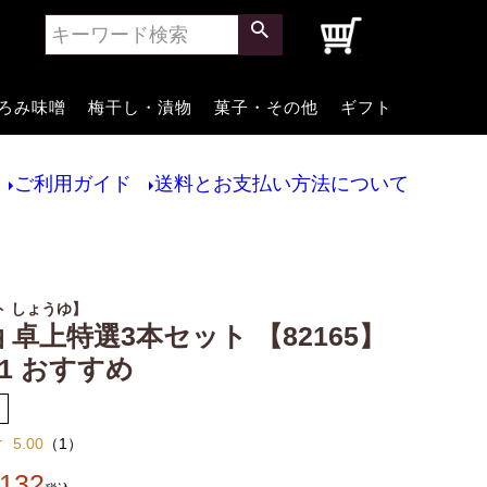
0
ろみ味噌
梅干し・漬物
菓子・その他
ギフト
ご利用ガイド
送料とお支払い方法について
ト しょうゆ】
 卓上特選3本セット 【82165】
.1 おすすめ
5.00
（
1
）
,132