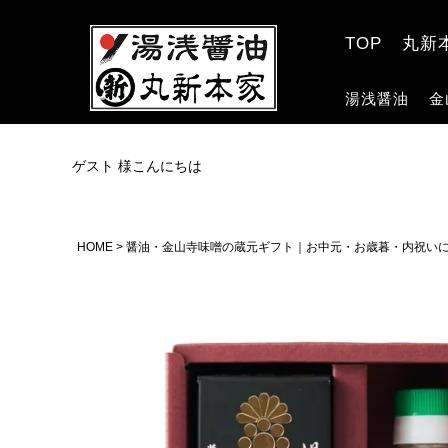
TOP
丸新
湯浅醤油
金
ゲスト 様こんにちは
HOME
醤油・金山寺味噌の蔵元ギフト｜お中元・お歳暮・内祝い