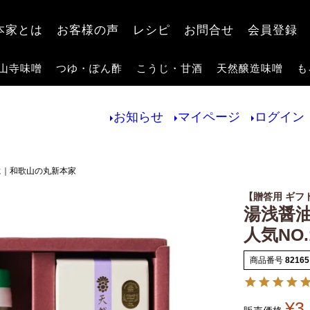
検索
本家とは
お客様の声
レシピ
お問合せ
会員登録
山寺味噌
つゆ・ぽん酢
こうじ・甘酒
天然醸造味噌
も
お知らせ
マイページ
ログイン
に｜和歌山の丸新本家
【贈答用 ギフ
湯浅醤油
人気NO
商品番号
82165
¥
3