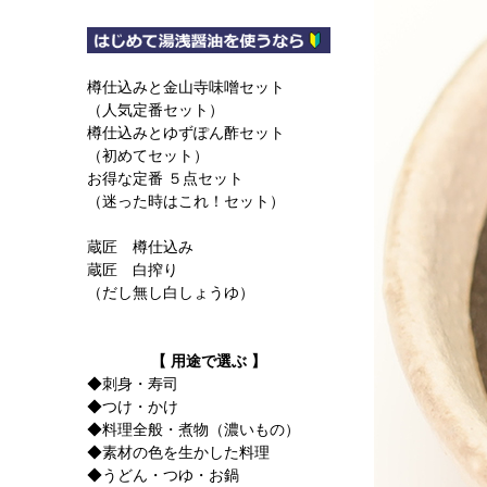
樽仕込みと金山寺味噌セット
（人気定番セット）
樽仕込みとゆずぽん酢セット
（初めてセット）
お得な定番 ５点セット
（迷った時はこれ！セット）
蔵匠 樽仕込み
蔵匠 白搾り
（だし無し白しょうゆ）
【 用途で選ぶ 】
◆刺身・寿司
◆つけ・かけ
◆料理全般・煮物（濃いもの）
◆素材の色を生かした料理
◆うどん・つゆ・お鍋