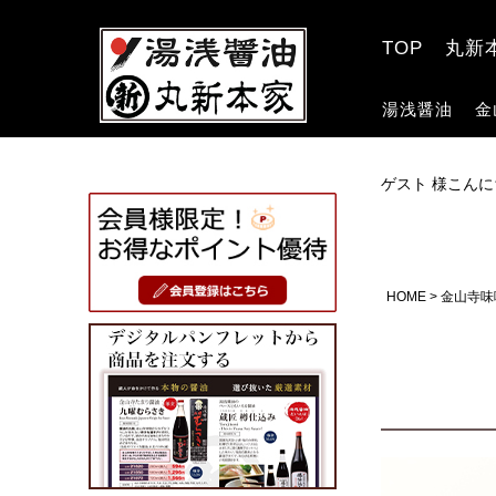
TOP
丸新
湯浅醤油
金
ゲスト 様こんに
HOME
金山寺味