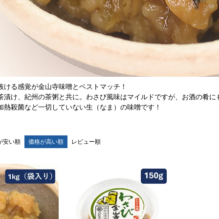
抜ける感覚が金山寺味噌とベストマッチ！
茶漬け、紀州の茶粥と共に。わさび風味はマイルドですが、お酒の肴に
加熱殺菌など一切していない生（なま）の味噌です！
が安い順
価格が高い順
レビュー順