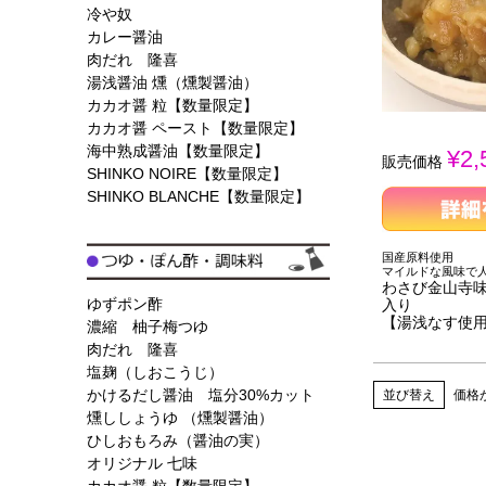
冷や奴
カレー醤油
肉だれ 隆喜
湯浅醤油 燻（燻製醤油）
カカオ醤 粒【数量限定】
カカオ醤 ペースト【数量限定】
海中熟成醤油【数量限定】
¥
2,
販売価格
SHINKO NOIRE【数量限定】
SHINKO BLANCHE【数量限定】
国産原料使用
マイルドな風味で
わさび金山寺味噌
ゆずポン酢
入り
【湯浅なす使
濃縮 柚子梅つゆ
肉だれ 隆喜
塩麹（しおこうじ）
かけるだし醤油 塩分30%カット
並び替え
価格
燻ししょうゆ （燻製醤油）
ひしおもろみ（醤油の実）
オリジナル 七味