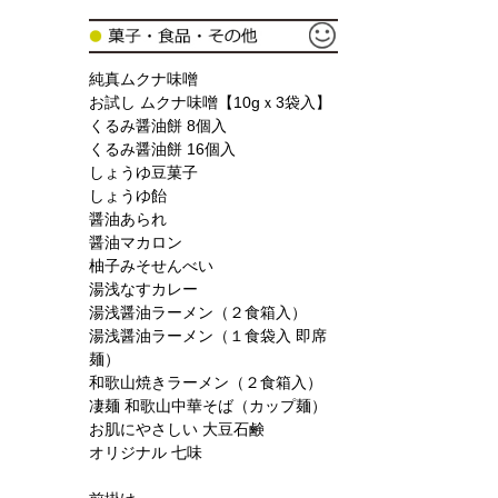
純真ムクナ味噌
お試し ムクナ味噌【10gｘ3袋入】
くるみ醤油餅 8個入
くるみ醤油餅 16個入
しょうゆ豆菓子
しょうゆ飴
醤油あられ
醤油マカロン
柚子みそせんべい
湯浅なすカレー
湯浅醤油ラーメン（２食箱入）
湯浅醤油ラーメン（１食袋入 即席
麺）
和歌山焼きラーメン（２食箱入）
凄麺 和歌山中華そば（カップ麺）
お肌にやさしい 大豆石鹸
オリジナル 七味