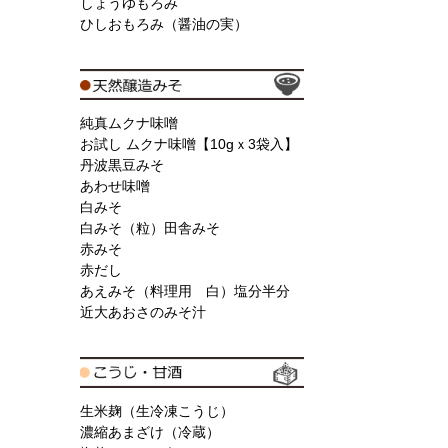
しょうゆもろみ
ひしおもろみ（醤油の実）
純真ムクナ味噌
お試し ムクナ味噌【10gｘ3袋入】
丹波黒豆みそ
あわせ味噌
白みそ
白みそ（粒）田舎みそ
赤みそ
赤だし
あえみそ（料理用 白）塩分半分
近大あおさのみそ汁
生米麹（生冷凍こうじ）
濃縮あまざけ（冷蔵）