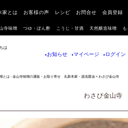
検索
本家とは
お客様の声
レシピ
お問合せ
会員登録
山寺味噌
つゆ・ぽん酢
こうじ・甘酒
天然醸造味噌
も
ちは
お知らせ
マイページ
ログイン
噌とは - 金山寺味噌の通販・お取り寄せ 丸新本家・湯浅醤油
わさび金山寺
わさび金山寺