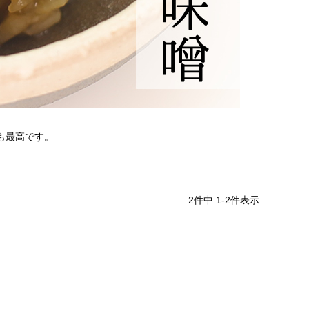
も最高です。
2
件中
1
-
2
件表示