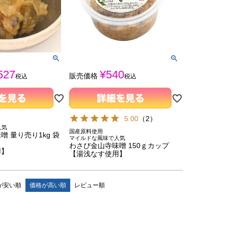
527
¥
540
販売価格
税込
税込
5.00
（
2
）
人気
国産原料使用
 量り売り1kg 袋
マイルドな風味で人気
わさび金山寺味噌 150ｇカップ
用】
【湯浅なす使用】
が安い順
価格が高い順
レビュー順