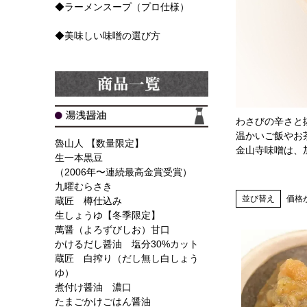
◆ラーメンスープ（プロ仕様）
◆美味しい味噌の選び方
わさびの辛さと
温かいご飯やお
魯山人 【数量限定】
金山寺味噌は、
生一本黒豆
（2006年〜連続最高金賞受賞）
九曜むらさき
並び替え
価格
蔵匠 樽仕込み
生しょうゆ【冬季限定】
萬醤（よろずびしお）甘口
かけるだし醤油 塩分30%カット
蔵匠 白搾り（だし無し白しょう
ゆ）
煮付け醤油 濃口
たまごかけごはん醤油