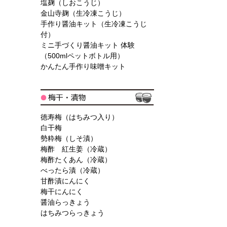
塩麹（しおこうじ）
金山寺麹（生冷凍こうじ）
手作り醤油キット（生冷凍こうじ
付）
ミニ手づくり醤油キット 体験
（500mlペットボトル用）
かんたん手作り味噌キット
徳寿梅（はちみつ入り）
白干梅
勢粋梅（しそ漬）
梅酢 紅生姜（冷蔵）
梅酢たくあん（冷蔵）
べったら漬（冷蔵）
甘酢漬にんにく
梅干にんにく
醤油らっきょう
はちみつらっきょう