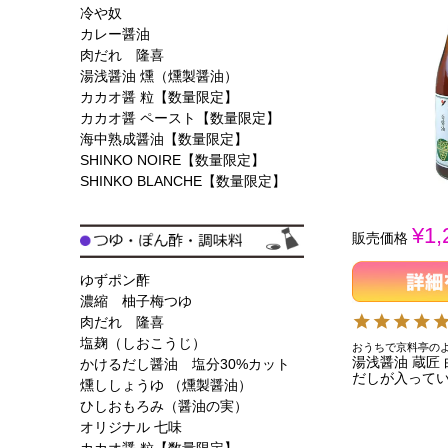
冷や奴
カレー醤油
肉だれ 隆喜
湯浅醤油 燻（燻製醤油）
カカオ醤 粒【数量限定】
カカオ醤 ペースト【数量限定】
海中熟成醤油【数量限定】
SHINKO NOIRE【数量限定】
SHINKO BLANCHE【数量限定】
¥
1,
販売価格
ゆずポン酢
濃縮 柚子梅つゆ
肉だれ 隆喜
塩麹（しおこうじ）
おうちで京料亭の
湯浅醤油 蔵匠 白
かけるだし醤油 塩分30%カット
だしが入ってい
燻ししょうゆ （燻製醤油）
ひしおもろみ（醤油の実）
オリジナル 七味