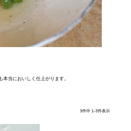
も本当においしく仕上がります。
3
件中
1
-
3
件表示