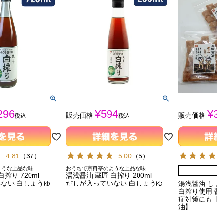
296
¥
594
¥
販売価格
販売価格
税込
税込
4.81
（
37
）
5.00
（
5
）
ような上品な味
おうちで京料亭のような上品な味
搾り 720ml
湯浅醤油 蔵匠 白搾り 200ml
ない 白しょうゆ
だしが入っていない 白しょうゆ
湯浅醤油 しょ
白搾り使用 
症対策にも
油】