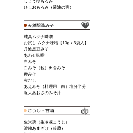
しょうゆもろみ
ひしおもろみ（醤油の実）
純真ムクナ味噌
お試し ムクナ味噌【10gｘ3袋入】
丹波黒豆みそ
あわせ味噌
白みそ
白みそ（粒）田舎みそ
赤みそ
赤だし
あえみそ（料理用 白）塩分半分
近大あおさのみそ汁
生米麹（生冷凍こうじ）
濃縮あまざけ（冷蔵）