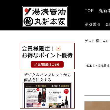
TOP
丸新
湯浅醤油
金
ゲスト 様こんに
HOME
湯浅醤油