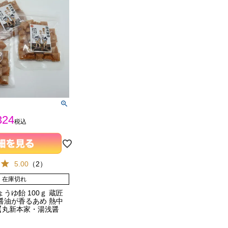
324
税込
5.00
（
2
）
在庫切れ
うゆ飴 100ｇ 蔵匠
醤油が香るあめ 熱中
【丸新本家・湯浅醤