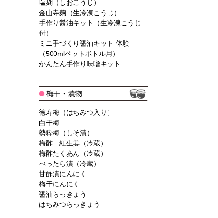
塩麹（しおこうじ）
金山寺麹（生冷凍こうじ）
手作り醤油キット（生冷凍こうじ
付）
ミニ手づくり醤油キット 体験
（500mlペットボトル用）
かんたん手作り味噌キット
徳寿梅（はちみつ入り）
白干梅
勢粋梅（しそ漬）
梅酢 紅生姜（冷蔵）
梅酢たくあん（冷蔵）
べったら漬（冷蔵）
甘酢漬にんにく
梅干にんにく
醤油らっきょう
はちみつらっきょう