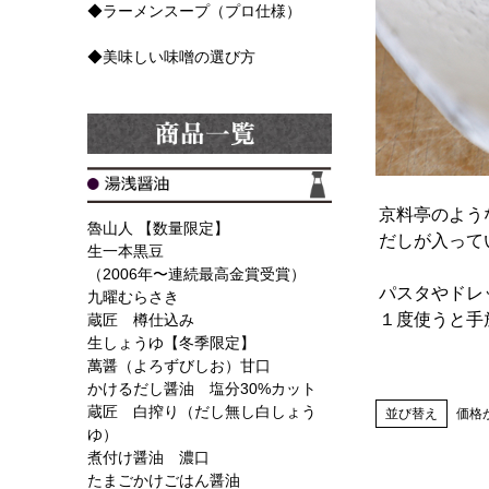
◆ラーメンスープ（プロ仕様）
◆美味しい味噌の選び方
京料亭のよう
魯山人 【数量限定】
だしが入って
生一本黒豆
（2006年〜連続最高金賞受賞）
パスタやドレ
九曜むらさき
１度使うと手
蔵匠 樽仕込み
生しょうゆ【冬季限定】
萬醤（よろずびしお）甘口
かけるだし醤油 塩分30%カット
蔵匠 白搾り（だし無し白しょう
並び替え
価格
ゆ）
煮付け醤油 濃口
たまごかけごはん醤油