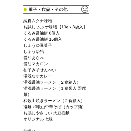
純真ムクナ味噌
お試し ムクナ味噌【10gｘ3袋入】
くるみ醤油餅 8個入
くるみ醤油餅 16個入
しょうゆ豆菓子
しょうゆ飴
醤油あられ
醤油マカロン
柚子みそせんべい
湯浅なすカレー
湯浅醤油ラーメン（２食箱入）
湯浅醤油ラーメン（１食袋入 即席
麺）
和歌山焼きラーメン（２食箱入）
凄麺 和歌山中華そば（カップ麺）
お肌にやさしい 大豆石鹸
オリジナル 七味