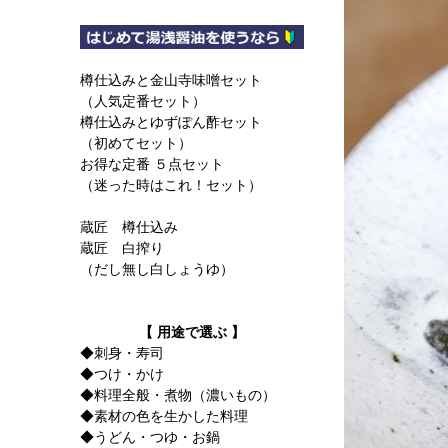
樽仕込みと金山寺味噌セット
（人気定番セット）
樽仕込みとゆずぽん酢セット
（初めてセット）
お得な定番 ５点セット
（迷った時はこれ！セット）
蔵匠 樽仕込み
蔵匠 白搾り
（だし無し白しょうゆ）
【 用途で選ぶ 】
◆刺身・寿司
◆つけ・かけ
◆料理全般・煮物（濃いもの）
◆素材の色を生かした料理
◆うどん・つゆ・お鍋