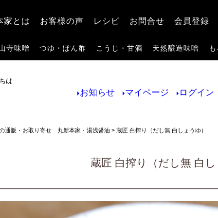
検索
本家とは
お客様の声
レシピ
お問合せ
会員登録
山寺味噌
つゆ・ぽん酢
こうじ・甘酒
天然醸造味噌
も
ちは
お知らせ
マイページ
ログイン
の通販・お取り寄せ 丸新本家・湯浅醤油
蔵匠 白搾り（だし無 白しょうゆ）
蔵匠 白搾り（だし無 白