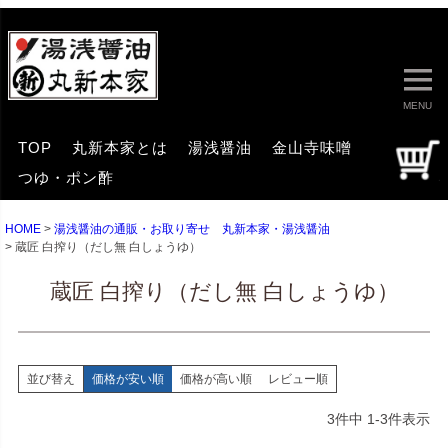
MENU
TOP
丸新本家とは
湯浅醤油
金山寺味噌
つゆ・ポン酢
HOME
湯浅醤油の通販・お取り寄せ 丸新本家・湯浅醤油
蔵匠 白搾り（だし無 白しょうゆ）
蔵匠 白搾り（だし無 白しょうゆ）
並び替え
価格が安い順
価格が高い順
レビュー順
3
件中
1
-
3
件表示