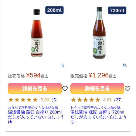
¥
594
¥
1,296
販売価格
販売価格
税込
税込
5.00
（
5
）
4.81
（
37
）
おうちで京料亭のような上品な味
おうちで京料亭のような上品な味
湯浅醤油 蔵匠 白搾り 200ml
湯浅醤油 蔵匠 白搾り 720ml
だしが入っていない 白しょう
だしが入っていない 白しょう
ゆ
ゆ