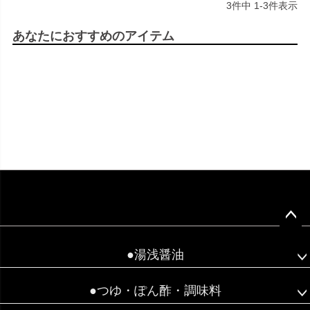
3
件中
1
-
3
件表示
あなたにおすすめのアイテム
ペー
ジト
●湯浅醤油
ップ
へ
●つゆ・ぽん酢・調味料