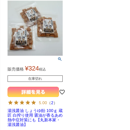
¥
324
販売価格
税込
在庫切れ
5.00
（
2
）
湯浅醤油 しょうゆ飴 100ｇ 蔵
匠 白搾り使用 醤油が香るあめ
熱中症対策にも【丸新本家・
湯浅醤油】