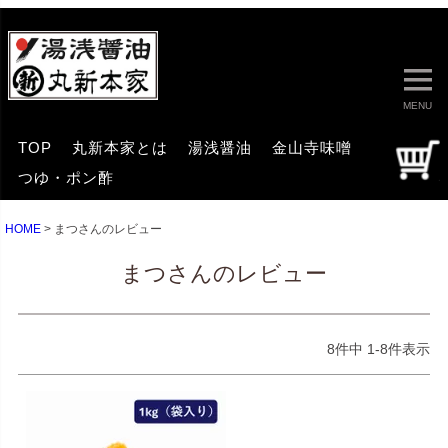
MENU
TOP
丸新本家とは
湯浅醤油
金山寺味噌
つゆ・ポン酢
HOME
まつさんのレビュー
まつさんのレビュー
8
件中
1
-
8
件表示