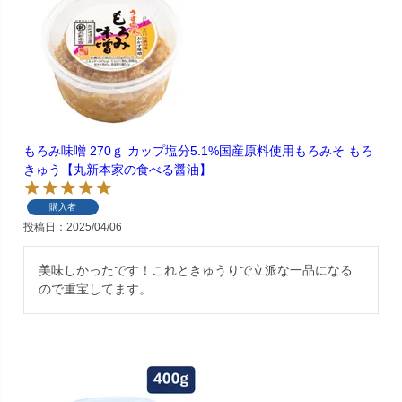
もろみ味噌 270ｇ カップ塩分5.1%国産原料使用もろみそ もろ
きゅう【丸新本家の食べる醤油】
購入者
投稿日
2025/04/06
美味しかったです！これときゅうりで立派な一品になる
ので重宝してます。