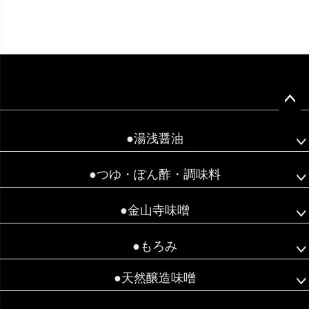
ペー
ジト
●湯浅醤油
ップ
へ
●つゆ・ぽん酢・調味料
●金山寺味噌
●もろみ
●天然醸造味噌