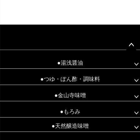
ペー
ジト
●湯浅醤油
ップ
へ
●つゆ・ぽん酢・調味料
●金山寺味噌
●もろみ
●天然醸造味噌