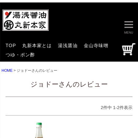
MENU
TOP
丸新本家とは
湯浅醤油
金山寺味噌
つゆ・ポン酢
HOME
ジョドーさんのレビュー
ジョドーさんのレビュー
2
件中
1
-
2
件表示