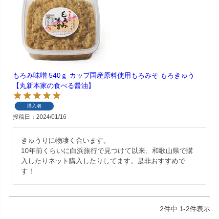
もろみ味噌 540ｇ カップ国産原料使用もろみそ もろきゅう
【丸新本家の食べる醤油】
購入者
投稿日
2024/01/16
きゅうりに物凄く合います。

10年前くらいに白浜旅行で見つけて以来、和歌山県で購
入したりネット購入したりしてます。是非おすすめで
す！
2
件中
1
-
2
件表示