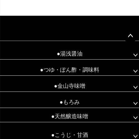
ペー
ジト
●湯浅醤油
ップ
へ
●つゆ・ぽん酢・調味料
●金山寺味噌
●もろみ
●天然醸造味噌
●こうじ・甘酒