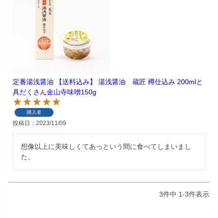
定番湯浅醤油 【送料込み】 湯浅醤油 蔵匠 樽仕込み 200mlと
具だくさん金山寺味噌150g
購入者
投稿日
2023/11/09
想像以上に美味しくてあっという間に食べてしまいまし
た。
3
件中
1
-
3
件表示