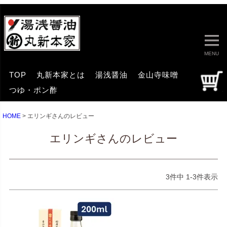
MENU
TOP
丸新本家とは
湯浅醤油
金山寺味噌
つゆ・ポン酢
HOME
エリンギさんのレビュー
エリンギさんのレビュー
3
件中
1
-
3
件表示