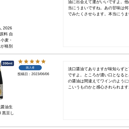
油に出会えて運がいいですよ。他
当にうまいですね。あの甘味は何
でみたくさせらます。本当にうま
2026
の原料 自
・小麦・
味が格別
購入者
淡口醤油てありますが味知らずと
投稿日
2023/06/06
ですよ。ところが濃い口となると
の醤油は間違えてワインのように
こいうものかと感心されられます
浅醤油生
l 黒豆し