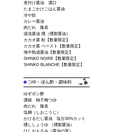
煮付け醤油 濃口
たまごかけごはん醤油
冷や奴
カレー醤油
肉だれ 隆喜
湯浅醤油 燻（燻製醤油）
カカオ醤 粒【数量限定】
カカオ醤 ペースト【数量限定】
海中熟成醤油【数量限定】
SHINKO NOIRE【数量限定】
SHINKO BLANCHE【数量限定】
ゆずポン酢
濃縮 柚子梅つゆ
肉だれ 隆喜
塩麹（しおこうじ）
かけるだし醤油 塩分30%カット
燻ししょうゆ （燻製醤油）
ひしおもろみ（醤油の実）