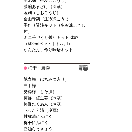
生米麹（生冷凍こうじ）
濃縮あまざけ（冷蔵）
塩麹（しおこうじ）
金山寺麹（生冷凍こうじ）
手作り醤油キット（生冷凍こうじ
付）
ミニ手づくり醤油キット 体験
（500mlペットボトル用）
かんたん手作り味噌キット
徳寿梅（はちみつ入り）
白干梅
勢粋梅（しそ漬）
梅酢 紅生姜（冷蔵）
梅酢たくあん（冷蔵）
べったら漬（冷蔵）
甘酢漬にんにく
梅干にんにく
醤油らっきょう