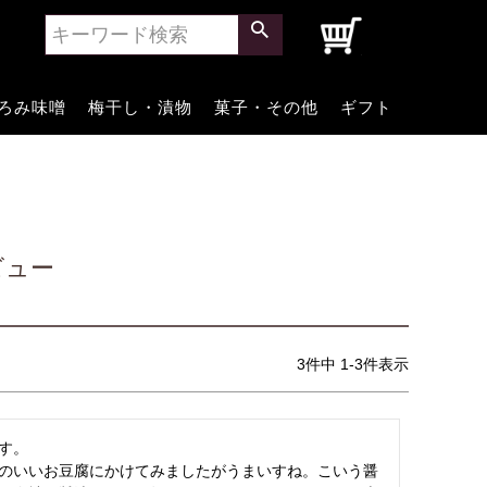
0
ろみ味噌
梅干し・漬物
菓子・その他
ギフト
ビュー
3
件中
1
-
3
件表示
。

のいいお豆腐にかけてみましたがうまいすね。こいう醤