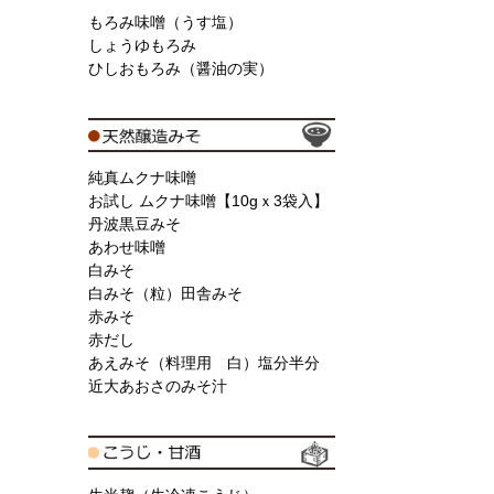
もろみ味噌（うす塩）
しょうゆもろみ
ひしおもろみ（醤油の実）
純真ムクナ味噌
お試し ムクナ味噌【10gｘ3袋入】
丹波黒豆みそ
あわせ味噌
白みそ
白みそ（粒）田舎みそ
赤みそ
赤だし
あえみそ（料理用 白）塩分半分
近大あおさのみそ汁