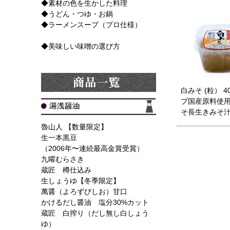
◆素材の色を生かした料理
◆うどん・つゆ・お鍋
◆ラーメンスープ（プロ仕様）
◆美味しい味噌の選び方
白みそ (粒） 4
プ国産原料使用
そ長生きみそ汁
魯山人 【数量限定】
生一本黒豆
（2006年〜連続最高金賞受賞）
九曜むらさき
蔵匠 樽仕込み
生しょうゆ【冬季限定】
萬醤（よろずびしお）甘口
かけるだし醤油 塩分30%カット
蔵匠 白搾り（だし無し白しょう
ゆ）