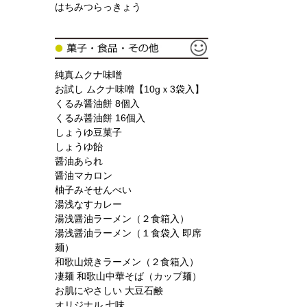
はちみつらっきょう
純真ムクナ味噌
お試し ムクナ味噌【10gｘ3袋入】
くるみ醤油餅 8個入
くるみ醤油餅 16個入
しょうゆ豆菓子
しょうゆ飴
醤油あられ
醤油マカロン
柚子みそせんべい
湯浅なすカレー
湯浅醤油ラーメン（２食箱入）
湯浅醤油ラーメン（１食袋入 即席
麺）
和歌山焼きラーメン（２食箱入）
凄麺 和歌山中華そば（カップ麺）
お肌にやさしい 大豆石鹸
オリジナル 七味