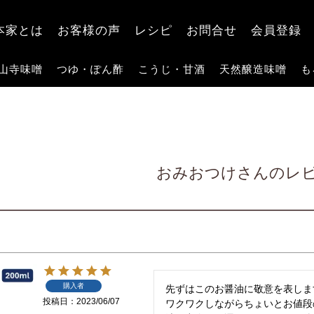
検索
本家とは
お客様の声
レシピ
お問合せ
会員登録
山寺味噌
つゆ・ぽん酢
こうじ・甘酒
天然醸造味噌
も
おみおつけさんのレ
購入者
先ずはこのお醤油に敬意を表します
投稿日
2023/06/07
ワクワクしながらちょいとお値段