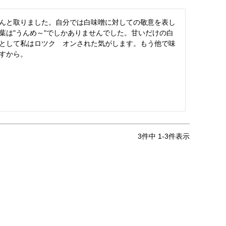
んと取りました。自分では白味噌に対しての敬意を表し
葉は"うんめ～"でしかありませんでした。甘いだけの白
として私はロツク　オンされた気がします。もう他で味
すから。
3
件中
1
-
3
件表示