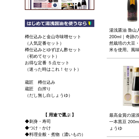
湯浅醤油 魯山人 
200ml｜奇跡
樽仕込みと金山寺味噌セット
然栽培の大豆
（人気定番セット）
米を使用。風
樽仕込みとゆずぽん酢セット
（初めてセット）
お得な定番 ５点セット
（迷った時はこれ！セット）
蔵匠 樽仕込み
蔵匠 白搾り
（だし無し白しょうゆ）
【 用途で選ぶ 】
最高金賞の湯
◆刺身・寿司
一本黒豆 200m
◆つけ・かけ
ょうゆ
◆料理全般・煮物（濃いもの）