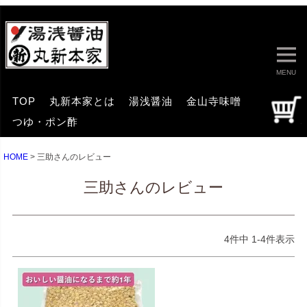
MENU
TOP
丸新本家とは
湯浅醤油
金山寺味噌
つゆ・ポン酢
HOME
三助さんのレビュー
三助さんのレビュー
4
件中
1
-
4
件表示