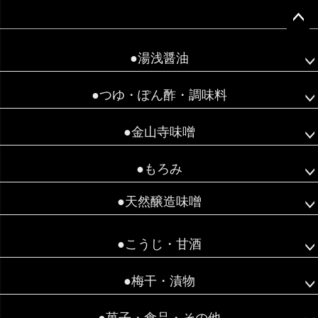
ペー
ジト
●湯浅醤油
ップ
へ
●つゆ・ぽん酢・調味料
●金山寺味噌
●もろみ
●天然醸造味噌
●こうじ・甘酒
●梅干・漬物