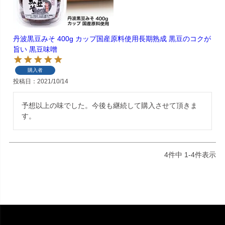
丹波黒豆みそ 400g カップ国産原料使用長期熟成 黒豆のコクが
旨い 黒豆味噌
購入者
投稿日
2021/10/14
予想以上の味でした。今後も継続して購入させて頂きま
す。
4
件中
1
-
4
件表示