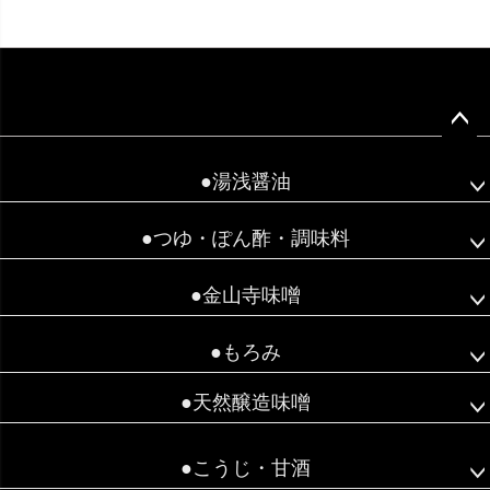
ペー
ジト
●湯浅醤油
ップ
へ
●つゆ・ぽん酢・調味料
●金山寺味噌
●もろみ
●天然醸造味噌
●こうじ・甘酒