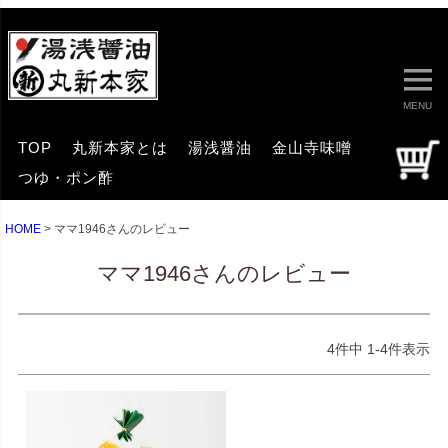
MENU
TOP
丸新本家とは
湯浅醤油
金山寺味噌
つゆ・ポン酢
HOME
ママ1946さんのレビュー
ママ1946さんのレビュー
4
件中
1
-
4
件表示