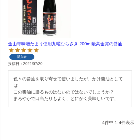
金山寺味噌たまり使用九曜むらさき 200ml最高金賞の醤油
購入者
投稿日
2021/07/20
色々の醬油を取り寄せて使いましたが、かけ醬油として
は

この醬油に勝るものはないのではないでしょうか？

まろやかで口当たりもよく、とにかく美味しいです。
4
件中
1
-
4
件表示