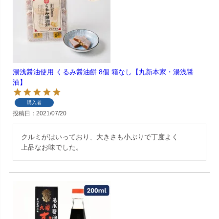
湯浅醤油使用 くるみ醤油餅 8個 箱なし【丸新本家・湯浅醤
油】
購入者
投稿日
2021/07/20
クルミがはいっており、大きさも小ぶりで丁度よく

上品なお味でした。