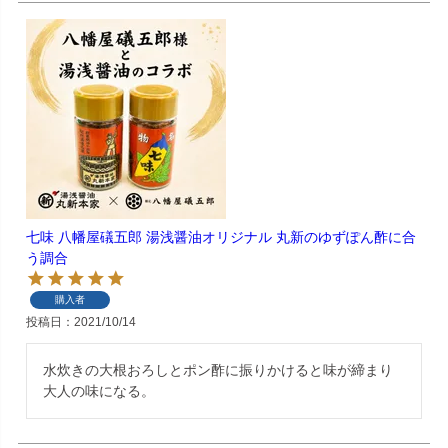
七味 八幡屋礒五郎 湯浅醤油オリジナル 丸新のゆずぽん酢に合
う調合
購入者
投稿日
2021/10/14
水炊きの大根おろしとポン酢に振りかけると味が締まり