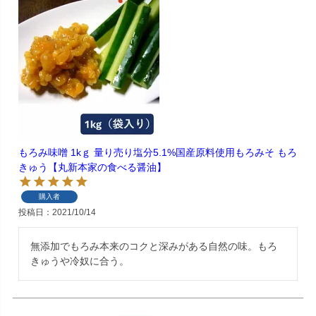
もろみ味噌 1kｇ 量り売り塩分5.1%国産原料使用もろみそ もろ
きゅう【丸新本家の食べる醤油】
購入者
投稿日
2021/10/14
無添加でもろみ本来のコクと深みがある自然の味。もろ
きゅうや冷奴に合う。