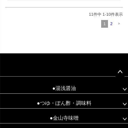
11
件中
1
-
10
件表示
1
2
ペー
ジト
●湯浅醤油
ップ
へ
●つゆ・ぽん酢・調味料
●金山寺味噌