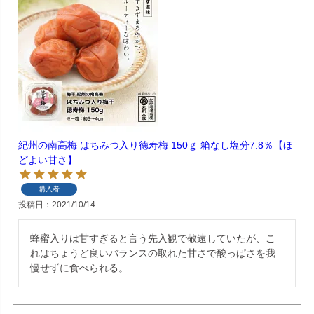
紀州の南高梅 はちみつ入り徳寿梅 150ｇ 箱なし塩分7.8％【ほ
どよい甘さ】
購入者
投稿日
2021/10/14
蜂蜜入りは甘すぎると言う先入観で敬遠していたが、こ
れはちょうど良いバランスの取れた甘さで酸っぱさを我
慢せずに食べられる。