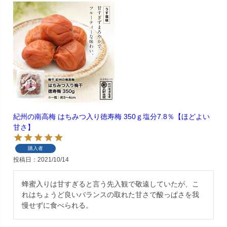
紀州の南高梅 はちみつ入り徳寿梅 350ｇ塩分7.8％【ほどよい
甘さ】
購入者
投稿日
2021/10/14
蜂蜜入りは甘すぎると言う先入観で敬遠していたが、こ
れはちょうど良いバランスの取れた甘さで酸っぱさを我
慢せずに食べられる。