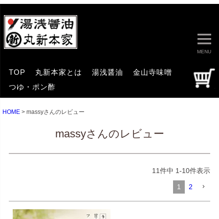
MENU
TOP
丸新本家とは
湯浅醤油
金山寺味噌
つゆ・ポン酢
HOME
massyさんのレビュー
massyさんのレビュー
11
件中
1
-
10
件表示
1
2