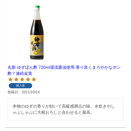
丸新 ゆずぽん酢 720ml湯浅醤油使用 香り良くまろやかなポン
酢７連続金賞
購入者
投稿日
2021/10/14
本物のゆずの香りが効いて高級感満点の味。水炊きやし