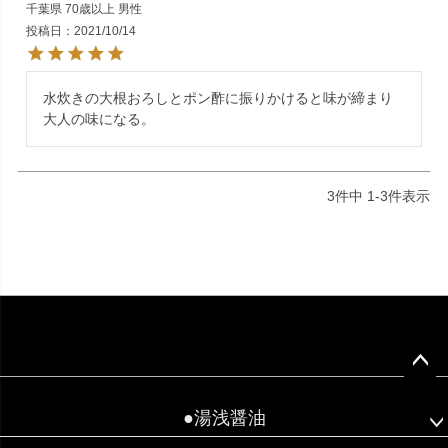
千葉県
70歳以上
男性
投稿日
2021/10/14
水炊きの大根おろしとポン酢に振りかけると味が締まり
3
件中
1
-
3
件表示
ペー
ジト
●湯浅醤油
ップ