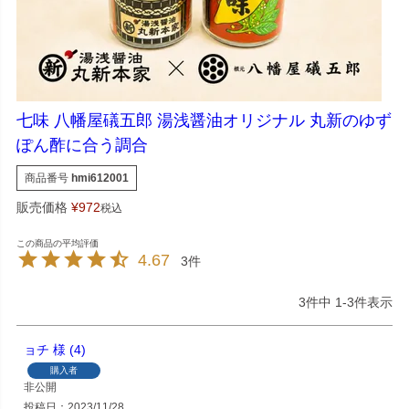
七味 八幡屋礒五郎 湯浅醤油オリジナル 丸新のゆず
ぽん酢に合う調合
商品番号
hmi612001
販売価格
¥
972
税込
4.67
3
3
件中
1
-
3
件表示
ョチ
4
購入者
非公開
投稿日
2023/11/28