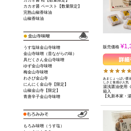
カカオ醤 粒【数量限定】
カカオ醤 ペースト【数量限定】
完熟山椒香味油
山椒香味油
¥
1,
販売価格
うす塩味金山寺味噌
金山寺味噌（昔ながらの味）
具だくさん金山寺味噌
ゆず金山寺味噌
梅金山寺味噌
わさび金山寺
あまじょっぱい醤
しさと食感が人気
にんにく金山寺【限定】
湯浅醤油使用 
山椒金山寺【限定】
箱入
【丸新本家・
青唐辛子金山寺味噌
もろみ味噌（うす塩）