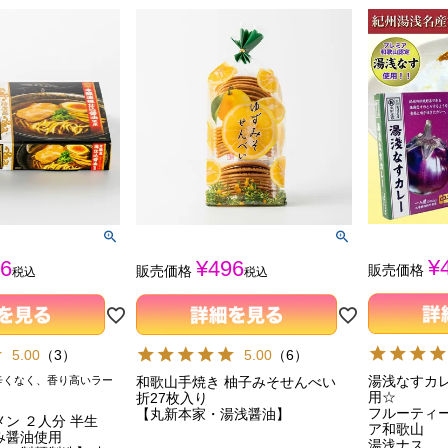
¥
6
¥
496
販売価格
販売価格
税込
税込
5.00
（
3
）
5.00
（
6
）
湯浅なすカ
辛くなく、香り高いラー
和歌山手焼き 柚子みそせんべい
用☆
折27枚入り
フルーティ
【丸新本家・湯浅醤油】
メン ２人分 半生
ア和歌山
み醤油使用
湯浅ナス