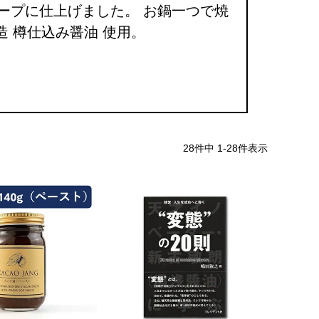
ープに仕上げました。 お鍋一つで焼
造 樽仕込み醤油 使用。
28
件中
1
-
28
件表示