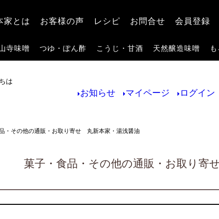
検索
本家とは
お客様の声
レシピ
お問合せ
会員登録
山寺味噌
つゆ・ぽん酢
こうじ・甘酒
天然醸造味噌
も
ちは
お知らせ
マイページ
ログイン
品・その他の通販・お取り寄せ 丸新本家・湯浅醤油
菓子・食品・その他の通販・お取り寄