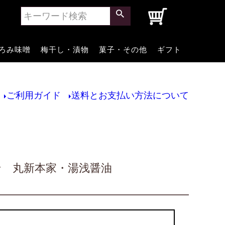
0
ろみ味噌
梅干し・漬物
菓子・その他
ギフト
ご利用ガイド
送料とお支払い方法について
せ 丸新本家・湯浅醤油