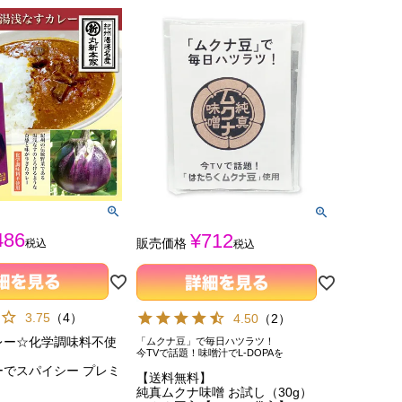
486
¥
712
販売価格
税込
税込
3.75
（
4
）
4.50
（
2
）
レー☆化学調味料不使
「ムクナ豆」で毎日ハツラツ！
今TVで話題！味噌汁でL-DOPAを
ーでスパイシー プレミ
【送料無料】
純真ムクナ味噌 お試し（30g）