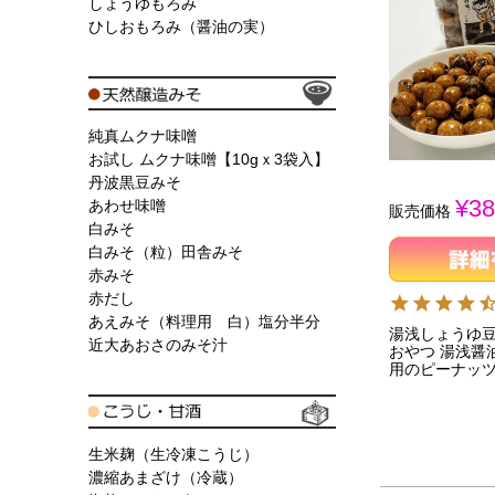
しょうゆもろみ
ひしおもろみ（醤油の実）
純真ムクナ味噌
お試し ムクナ味噌【10gｘ3袋入】
丹波黒豆みそ
¥
38
あわせ味噌
販売価格
白みそ
白みそ（粒）田舎みそ
赤みそ
赤だし
あえみそ（料理用 白）塩分半分
湯浅しょうゆ豆菓
近大あおさのみそ汁
おやつ 湯浅醤
用のピーナッ
生米麹（生冷凍こうじ）
濃縮あまざけ（冷蔵）