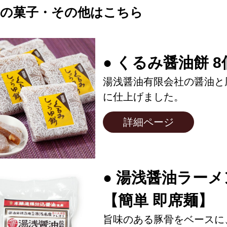
気の菓子・その他はこちら
● くるみ醤油餅 
湯浅醤油有限会社の醤油と
に仕上げました。
詳細ページ
● 湯浅醤油ラーメ
【簡単 即席麺】
旨味のある豚骨をベースに