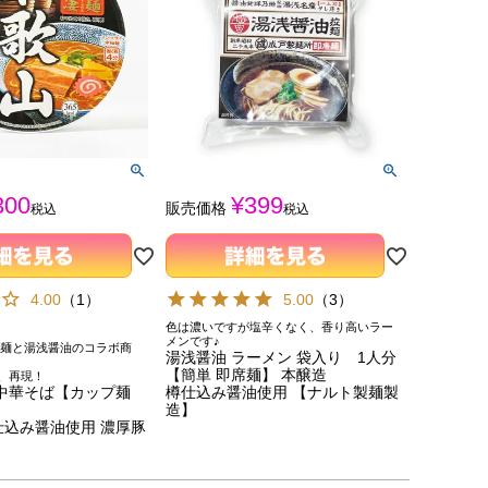
300
¥
399
販売価格
税込
税込
4.00
（
1
）
5.00
（
3
）
色は濃いですが塩辛くなく、香り高いラー
メンです♪
凄麺と湯浅醤油のコラボ商
湯浅醤油 ラーメン 袋入り 1人分
【簡単 即席麺】 本醸造
、再現！
中華そば【カップ麺
樽仕込み醤油使用 【ナルト製麺製
造】
仕込み醤油使用 濃厚豚