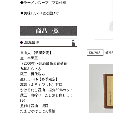
◆ラーメンスープ（プロ仕様）
◆美味しい味噌の選び方
魯山人 【数量限定】
並び替え
価格
生一本黒豆
（2006年〜連続最高金賞受賞）
九曜むらさき
蔵匠 樽仕込み
生しょうゆ【冬季限定】
萬醤（よろずびしお）甘口
かけるだし醤油 塩分30%カット
蔵匠 白搾り（だし無し白しょう
ゆ）
煮付け醤油 濃口
たまごかけごはん醤油