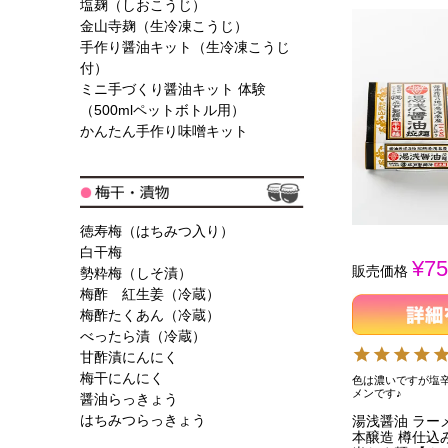
塩麹（しおこうじ）
金山寺麹（生冷凍こうじ）
手作り醤油キット（生冷凍こうじ
付）
ミニ手づくり醤油キット 体験
（500mlペットボトル用）
かんたん手作り味噌キット
徳寿梅（はちみつ入り）
白干梅
¥
75
販売価格
勢粋梅（しそ漬）
梅酢 紅生姜（冷蔵）
梅酢たくあん（冷蔵）
べったら漬（冷蔵）
甘酢漬にんにく
梅干にんにく
色は濃いですが塩
メンです♪
醤油らっきょう
はちみつらっきょう
湯浅醤油 ラー
本醸造 樽仕込