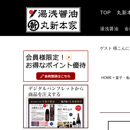
TOP
丸新
湯浅醤油
金
ゲスト 様こんに
HOME
菓子・食