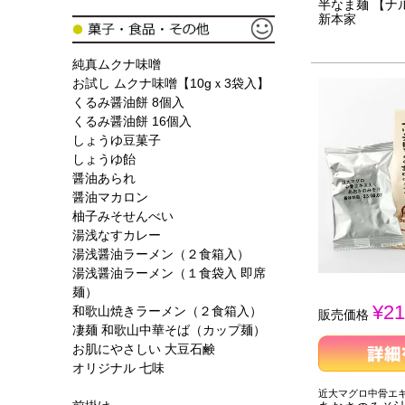
半なま麺 【ナ
新本家
純真ムクナ味噌
お試し ムクナ味噌【10gｘ3袋入】
くるみ醤油餅 8個入
くるみ醤油餅 16個入
しょうゆ豆菓子
しょうゆ飴
醤油あられ
醤油マカロン
柚子みそせんべい
湯浅なすカレー
湯浅醤油ラーメン（２食箱入）
湯浅醤油ラーメン（１食袋入 即席
麺）
¥
21
和歌山焼きラーメン（２食箱入）
販売価格
凄麺 和歌山中華そば（カップ麺）
お肌にやさしい 大豆石鹸
オリジナル 七味
近大マグロ中骨エ