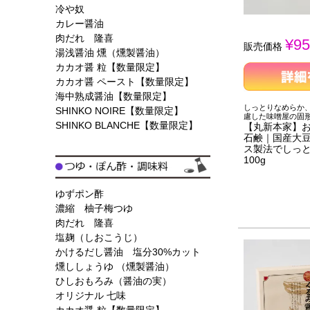
冷や奴
カレー醤油
肉だれ 隆喜
¥
95
販売価格
湯浅醤油 燻（燻製醤油）
カカオ醤 粒【数量限定】
カカオ醤 ペースト【数量限定】
海中熟成醤油【数量限定】
しっとりなめらか、
SHINKO NOIRE【数量限定】
慮した味噌屋の固
SHINKO BLANCHE【数量限定】
【丸新本家】お
石鹸｜国産大豆
ス製法でしっ
100g
ゆずポン酢
濃縮 柚子梅つゆ
肉だれ 隆喜
塩麹（しおこうじ）
かけるだし醤油 塩分30%カット
燻ししょうゆ （燻製醤油）
ひしおもろみ（醤油の実）
オリジナル 七味