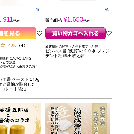
1,911
¥
1,650
販売価格
税込
税込
4.00
（
4
）
新古敏朗の経営・人生を成功へと導く
ビジネス書 “変態”の２０則 プレジ
デント社 嶋田淑之著
料 CACAO JANG
レビで放送！
福雄が経済大臣賞を受賞！
】
オ醤 ペースト 140g
オと醤油が融合した
ョコレート醤油