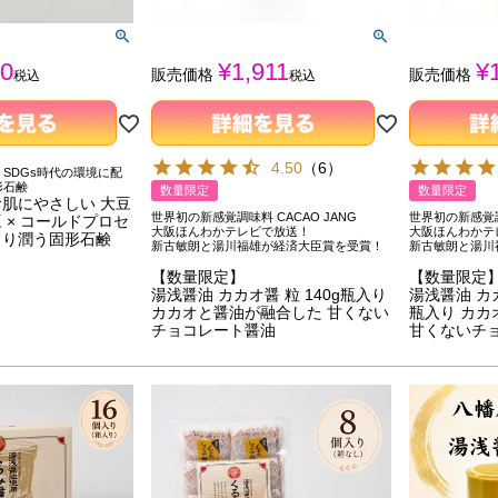
0
¥
1,911
¥
販売価格
販売価格
税込
税込
4.50
（
6
）
SDGs時代の環境に配
形石鹸
数量限定
数量限定
肌にやさしい 大豆
世界初の新感覚調味料 CACAO JANG
世界初の新感覚調味
 × コールドプロセ
大阪ほんわかテレビで放送！
大阪ほんわかテ
とり潤う固形石鹸
新古敏朗と湯川福雄が経済大臣賞を受賞！
新古敏朗と湯川
【数量限定】
【数量限定
湯浅醤油 カカオ醤 粒 140g瓶入り
湯浅醤油 カカ
カカオと醤油が融合した 甘くない
瓶入り カカ
チョコレート醤油
甘くないチ