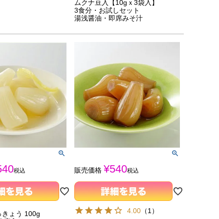
ムクナ豆入【10gｘ3袋入】
3食分・お試しセット
湯浅醤油・即席みそ汁
540
¥
540
販売価格
税込
税込
4.00
（
1
）
きょう 100g