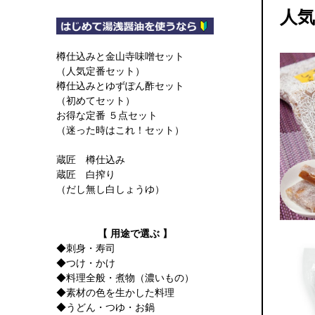
人
樽仕込みと金山寺味噌セット
（人気定番セット）
樽仕込みとゆずぽん酢セット
（初めてセット）
お得な定番 ５点セット
（迷った時はこれ！セット）
蔵匠 樽仕込み
蔵匠 白搾り
（だし無し白しょうゆ）
【 用途で選ぶ 】
◆刺身・寿司
◆つけ・かけ
◆料理全般・煮物（濃いもの）
◆素材の色を生かした料理
◆うどん・つゆ・お鍋