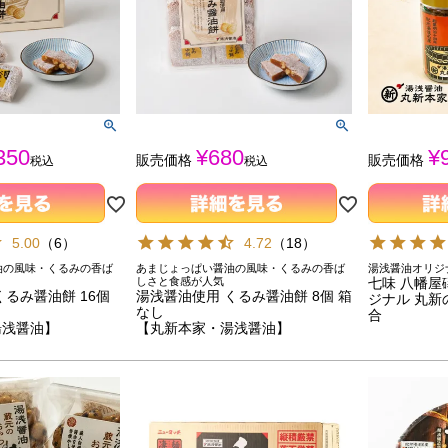
350
¥
680
¥
販売価格
販売価格
税込
税込
5.00
（
6
）
4.72
（
18
）
油の風味・くるみの香ば
あまじょっぱい醤油の風味・くるみの香ば
湯浅醤油オリジ
しさと食感が人気
七味 八幡屋
くるみ醤油餅 16個
湯浅醤油使用 くるみ醤油餅 8個 箱
ジナル 丸
なし
合
湯浅醤油】
【丸新本家・湯浅醤油】