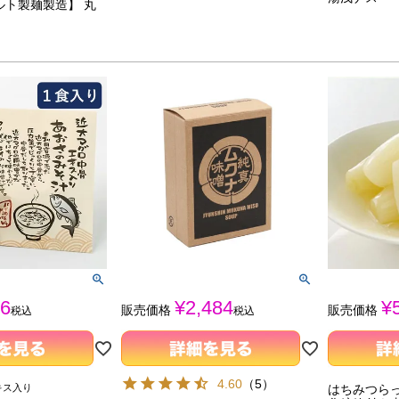
ルト製麺製造】 丸
6
¥
2,484
¥
販売価格
販売価格
税込
税込
4.60
（
5
）
キス入り
はちみつらっ