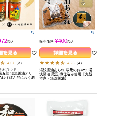
972
¥
400
販売価格
税込
税込
4.67
（
3
）
4.25
（
4
）
ナルブレンド
湯浅醤油あられ 蔵元のおやつ 湯
礒五郎 湯浅醤油オリ
浅醤油 蔵匠 樽仕込み使用【丸新
新のゆずぽん酢に合う調
本家・湯浅醤油】