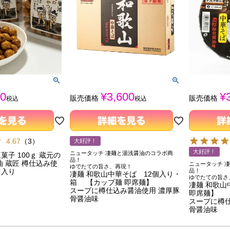
0
¥
3,600
¥
販売価格
販売価格
税込
税込
4.67
（
3
）
大好評！
大好評！
ニュータッチ 凄麺と湯浅醤油のコラボ商
子 100ｇ 蔵元の
品！
油 蔵匠 樽仕込み使
ニュータッチ 
ゆでたての旨さ、再現！
ツ入り
品！
凄麺 和歌山中華そば 12個入り・
ゆでたての旨さ
箱 【カップ麺 即席麺】
凄麺 和歌山
スープに樽仕込み醤油使用 濃厚豚
即席麺】
骨醤油味
スープに樽
骨醤油味