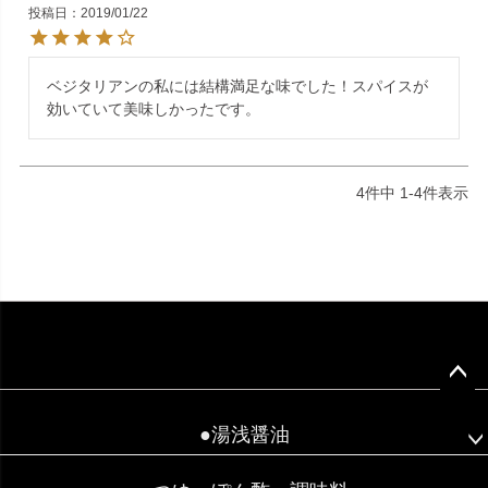
投稿日
2019/01/22
ベジタリアンの私には結構満足な味でした！スパイスが
効いていて美味しかったです。
4
件中
1
-
4
件表示
ペー
ジト
●湯浅醤油
ップ
へ