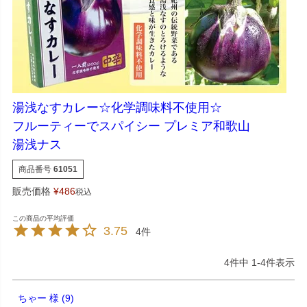
湯浅なすカレー☆化学調味料不使用☆
フルーティーでスパイシー プレミア和歌山
湯浅ナス
商品番号
61051
販売価格
¥
486
税込
3.75
4
4
件中
1
-
4
件表示
ちゃー
9