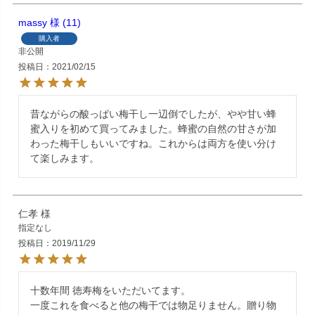
massy
11
購入者
非公開
投稿日
2021/02/15
昔ながらの酸っぱい梅干し一辺倒でしたが、やや甘い蜂
蜜入りを初めて買ってみました。蜂蜜の自然の甘さが加
わった梅干しもいいですね。これからは両方を使い分け
て楽しみます。
仁孝
指定なし
投稿日
2019/11/29
十数年間 徳寿梅をいただいてます。

一度これを食べると他の梅干では物足りません。贈り物