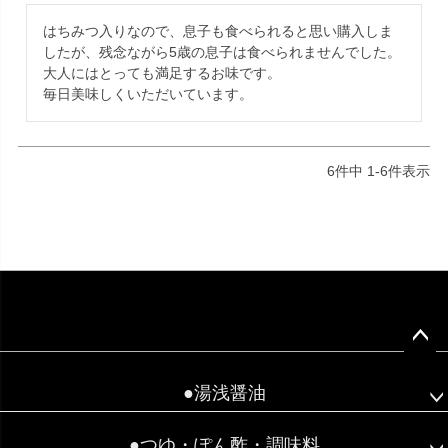
はちみつ入りなので、息子も食べられると思い購入しま
したが、残念ながら5歳の息子は食べられませんでした。

大人にはとっても満足するお味です。

6
件中
1
-
6
件表示
ペー
ジト
●湯浅醤油
ップ
へ
●つゆ・ぽん酢・調味料