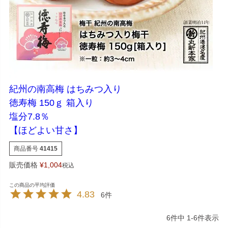
紀州の南高梅 はちみつ入り
徳寿梅 150ｇ 箱入り
塩分7.8％
【ほどよい甘さ】
商品番号
41415
販売価格
¥
1,004
税込
4.83
6
6
件中
1
-
6
件表示