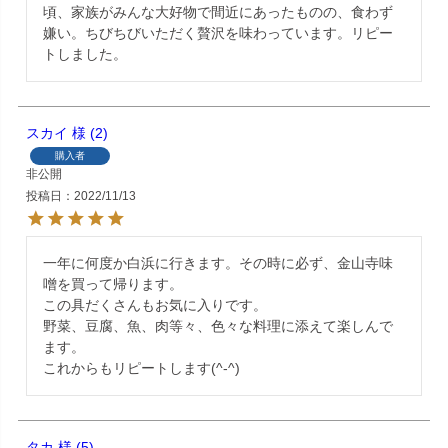
頃、家族がみんな大好物で間近にあったものの、食わず
嫌い。ちびちびいただく贅沢を味わっています。リピー
トしました。
スカイ
2
購入者
非公開
投稿日
2022/11/13
一年に何度か白浜に行きます。その時に必ず、金山寺味
噌を買って帰ります。

この具だくさんもお気に入りです。

野菜、豆腐、魚、肉等々、色々な料理に添えて楽しんで
ます。

これからもリピートします(^-^)
タカ
5