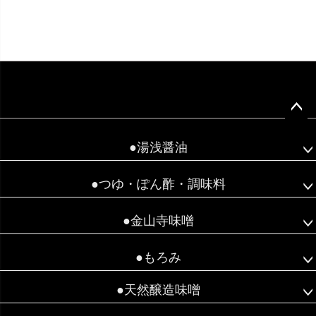
ペー
ジト
●湯浅醤油
ップ
へ
●つゆ・ぽん酢・調味料
●金山寺味噌
●もろみ
●天然醸造味噌