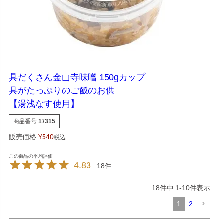
具だくさん金山寺味噌 150gカップ
具がたっぷりのご飯のお供
【湯浅なす使用】
商品番号
17315
販売価格
¥
540
税込
4.83
18
18
件中
1
-
10
件表示
1
2