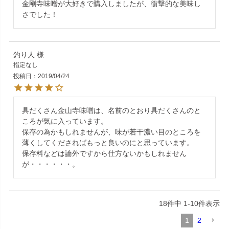
金剛寺味噌が大好きで購入しましたが、衝撃的な美味し
さでした！
釣り人
指定なし
投稿日
2019/04/24
具だくさん金山寺味噌は、名前のとおり具だくさんのと
ころが気に入っています。

保存の為かもしれませんが、味が若干濃い目のところを
薄くしてくださればもっと良いのにと思っています。

保存料などは論外ですから仕方ないかもしれません
18
件中
1
-
10
件表示
1
2