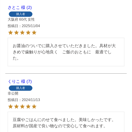
さとこ
2
購入者
大阪府
60代
女性
投稿日
2025/11/04
お醤油のついでに購入させていただきました。具材が大
きめで歯触りが心地良く　ご飯のおともに　最適でし
た。
くりこ
7
購入者
非公開
投稿日
2024/11/13
豆腐やごはんにのせて食べました。美味しかったです。
原材料が国産で良い物なので安心して食べれます。