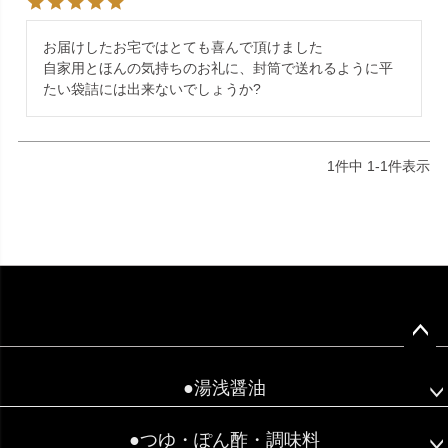
お届けしたお宅ではとても喜んで頂けました

自家用とほんの気持ちのお礼に、封筒で送れるように平
たい袋詰には出来ないでしょうか?
1
件中
1
-
1
件表示
ペー
ジト
●湯浅醤油
ップ
へ
●つゆ・ぽん酢・調味料