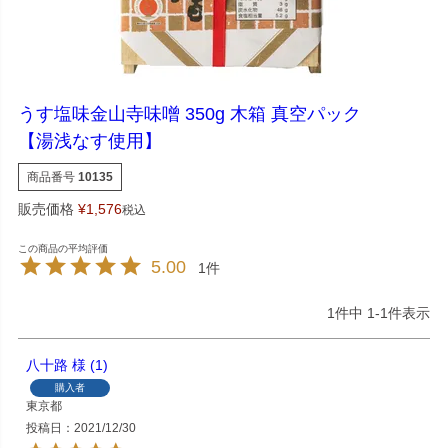
うす塩味金山寺味噌 350g 木箱 真空パック
【湯浅なす使用】
商品番号
10135
販売価格
¥
1,576
税込
5.00
1
1
件中
1
-
1
件表示
八十路
1
購入者
東京都
投稿日
2021/12/30