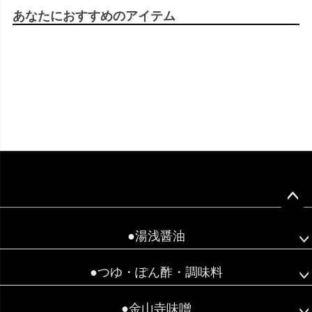
あなたにおすすめのアイテム
ペー
ジト
●湯浅醤油
ップ
へ
●つゆ・ぽん酢・調味料
●金山寺味噌