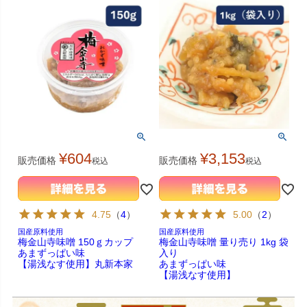
¥
604
¥
3,153
販売価格
販売価格
税込
税込
4.75
（
4
）
5.00
（
2
）
国産原料使用
国産原料使用
梅金山寺味噌 150ｇカップ
梅金山寺味噌 量り売り 1kg 袋
あまずっぱい味
入り
【湯浅なす使用】丸新本家
あまずっぱい味
【湯浅なす使用】