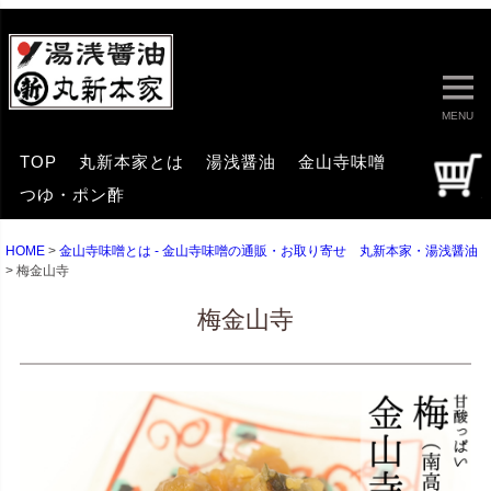
MENU
TOP
丸新本家とは
湯浅醤油
金山寺味噌
つゆ・ポン酢
HOME
金山寺味噌とは - 金山寺味噌の通販・お取り寄せ 丸新本家・湯浅醤油
梅金山寺
梅金山寺