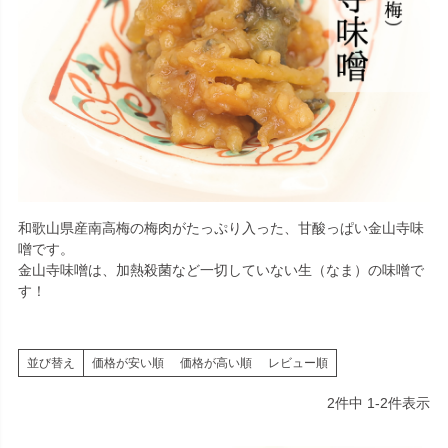
和歌山県産南高梅の梅肉がたっぷり入った、甘酸っぱい金山寺味
噌です。
金山寺味噌は、加熱殺菌など一切していない生（なま）の味噌で
す！
並び替え
価格が安い順
価格が高い順
レビュー順
2
件中
1
-
2
件表示