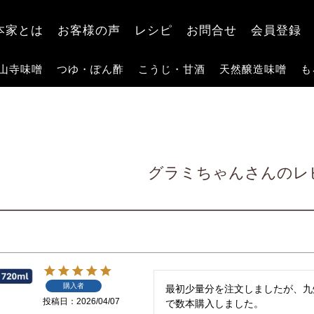
検索
本家とは
お客様の声
レシピ
お問合せ
会員登録
山寺味噌
つゆ・ぽん酢
こうじ・甘酒
天然醸造味噌
も
グラミちゃんさんのレ
購入者
最初少量分を注文しましたが、九
投稿日
2026/04/07
で数本購入しました。