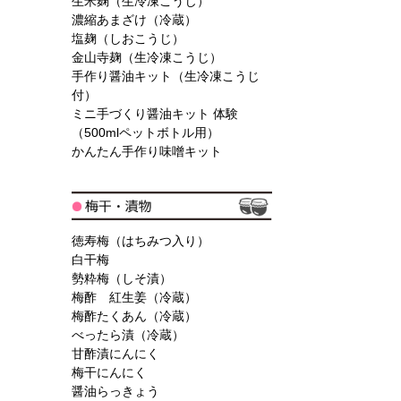
生米麹（生冷凍こうじ）
濃縮あまざけ（冷蔵）
塩麹（しおこうじ）
金山寺麹（生冷凍こうじ）
手作り醤油キット（生冷凍こうじ
付）
ミニ手づくり醤油キット 体験
（500mlペットボトル用）
かんたん手作り味噌キット
徳寿梅（はちみつ入り）
白干梅
勢粋梅（しそ漬）
梅酢 紅生姜（冷蔵）
梅酢たくあん（冷蔵）
べったら漬（冷蔵）
甘酢漬にんにく
梅干にんにく
醤油らっきょう