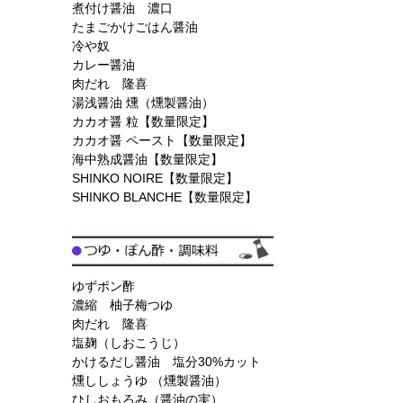
煮付け醤油 濃口
たまごかけごはん醤油
冷や奴
カレー醤油
肉だれ 隆喜
湯浅醤油 燻（燻製醤油）
カカオ醤 粒【数量限定】
カカオ醤 ペースト【数量限定】
海中熟成醤油【数量限定】
SHINKO NOIRE【数量限定】
SHINKO BLANCHE【数量限定】
ゆずポン酢
濃縮 柚子梅つゆ
肉だれ 隆喜
塩麹（しおこうじ）
かけるだし醤油 塩分30%カット
燻ししょうゆ （燻製醤油）
ひしおもろみ（醤油の実）