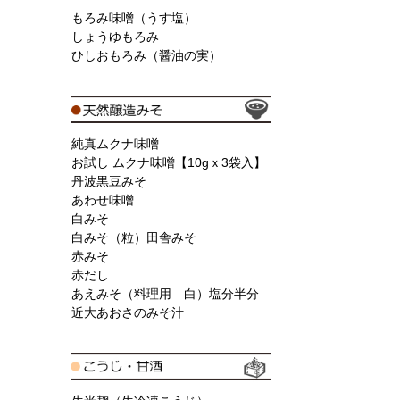
もろみ味噌（うす塩）
しょうゆもろみ
ひしおもろみ（醤油の実）
純真ムクナ味噌
お試し ムクナ味噌【10gｘ3袋入】
丹波黒豆みそ
あわせ味噌
白みそ
白みそ（粒）田舎みそ
赤みそ
赤だし
あえみそ（料理用 白）塩分半分
近大あおさのみそ汁