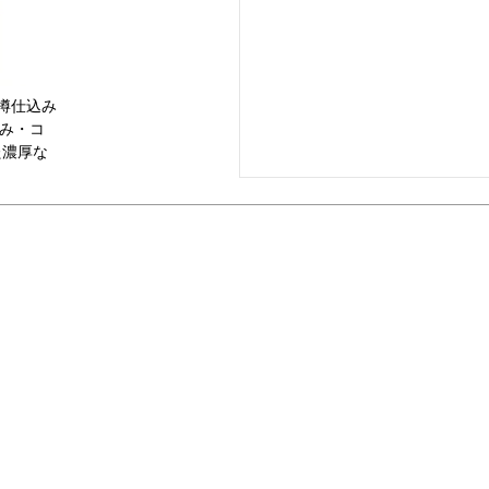
 樽仕込み
旨み・コ
た濃厚な