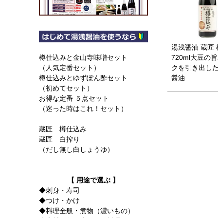
湯浅醤油 蔵匠
720ml大豆の
樽仕込みと金山寺味噌セット
クを引き出し
（人気定番セット）
醤油
樽仕込みとゆずぽん酢セット
（初めてセット）
お得な定番 ５点セット
（迷った時はこれ！セット）
蔵匠 樽仕込み
蔵匠 白搾り
（だし無し白しょうゆ）
【 用途で選ぶ 】
◆刺身・寿司
◆つけ・かけ
◆料理全般・煮物（濃いもの）