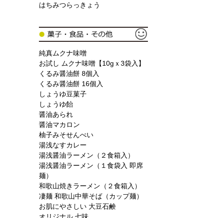
はちみつらっきょう
純真ムクナ味噌
お試し ムクナ味噌【10gｘ3袋入】
くるみ醤油餅 8個入
くるみ醤油餅 16個入
しょうゆ豆菓子
しょうゆ飴
醤油あられ
醤油マカロン
柚子みそせんべい
湯浅なすカレー
湯浅醤油ラーメン（２食箱入）
湯浅醤油ラーメン（１食袋入 即席
麺）
和歌山焼きラーメン（２食箱入）
凄麺 和歌山中華そば（カップ麺）
お肌にやさしい 大豆石鹸
オリジナル 七味