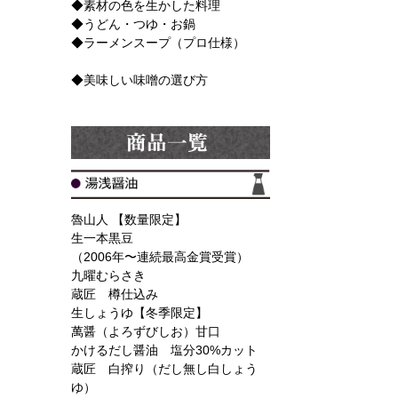
◆素材の色を生かした料理
◆うどん・つゆ・お鍋
◆ラーメンスープ（プロ仕様）
◆美味しい味噌の選び方
魯山人 【数量限定】
生一本黒豆
（2006年〜連続最高金賞受賞）
九曜むらさき
蔵匠 樽仕込み
生しょうゆ【冬季限定】
萬醤（よろずびしお）甘口
かけるだし醤油 塩分30%カット
蔵匠 白搾り（だし無し白しょう
ゆ）