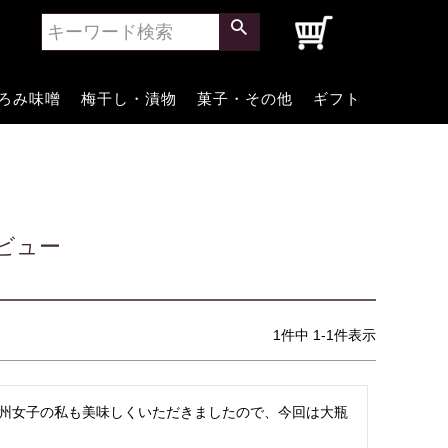
0
ろみ味噌
梅干し・漬物
菓子・その他
ギフト
ビュー
1
件中
1
-
1
件表示
州女子の私も美味しくいただきましたので、今回は大瓶